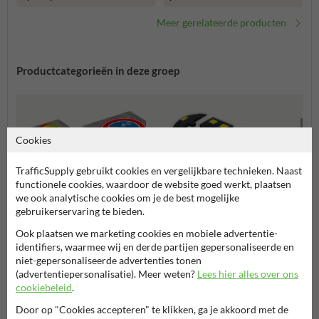
Meer gerelateerde producten
Productcategorieën in deze groep
Cookies
TrafficSupply gebruikt cookies en vergelijkbare technieken. Naast
functionele cookies, waardoor de website goed werkt, plaatsen
we ook analytische cookies om je de best mogelijke
gebruikerservaring te bieden.
Ook plaatsen we marketing cookies en mobiele advertentie-
Verkeersdrempels
identifiers, waarmee wij en derde partijen gepersonaliseerde en
Symbooltegels
Slagb
niet-gepersonaliseerde advertenties tonen
(advertentiepersonalisatie). Meer weten?
Lees hier alles over ons
cookiebeleid
.
Terreininrichting en wegmeubilair
Door op "Cookies accepteren" te klikken, ga je akkoord met de