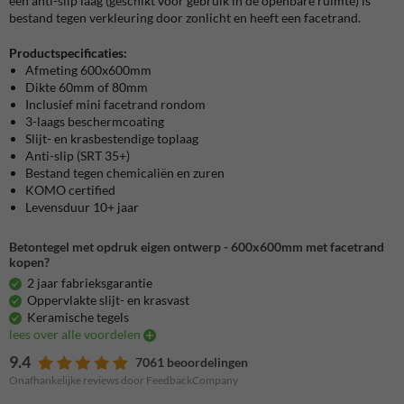
een anti-slip laag (geschikt voor gebruik in de openbare ruimte) is
bestand tegen verkleuring door zonlicht en heeft een facetrand.
Productspecificaties:
Afmeting 600x600mm
Dikte 60mm of 80mm
Inclusief mini facetrand rondom
3-laags beschermcoating
Slijt- en krasbestendige toplaag
Anti-slip (SRT 35+)
Bestand tegen chemicaliën en zuren
KOMO certified
Levensduur 10+ jaar
Betontegel met opdruk eigen ontwerp - 600x600mm met facetrand
kopen?
2 jaar fabrieksgarantie
Oppervlakte slijt- en krasvast
Keramische tegels
lees over alle voordelen
9.4
7061 beoordelingen
Onafhankelijke reviews door FeedbackCompany