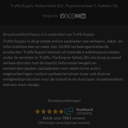
TrafficSupply Netherlands B.V.,
Populierenlaan 7
,
Hattem, NL
Volg ons
StraatmeubilairKopen.nl is onderdeel van TrafficSupply
TrafficSupply is dé grootste online aanbieder van verkeers-, tekst- en
informatieborden en meer dan 10.000 verkeersgerelateerde
producten. TrafficSupply bestaat uit meerdere webshopconcepten,
onder te verdelen in Traffic, Parking en Safety. Bij ons koop je zowel
verkeersborden met de daarbij behorende beugels en
verkeersbordpalen, oplaadpalen voor elektrische auto’s,
wegmarkeringen rondom parkeerterreinen maar ook diverse
veiligheidsproducten voor de industrie en duurzaam straatmeubilair
met een mooi design.
Klantbeoordelingen
Bekijk onze
7061
reviews
Ontvanger prestigieuze awards