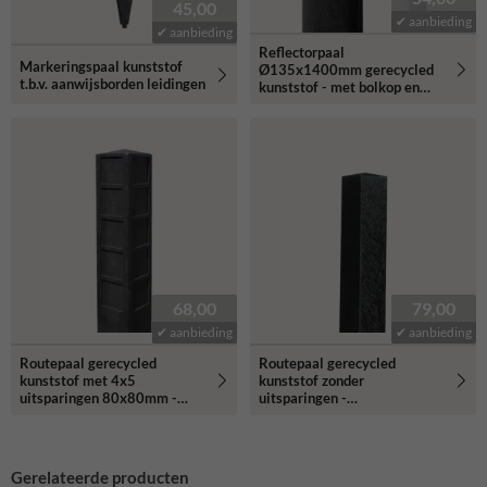
45,00
✔ aanbieding
✔ aanbieding
Reflectorpaal
Markeringspaal kunststof
Ø135x1400mm gerecycled
t.b.v. aanwijsborden leidingen
kunststof - met bolkop en
reflectiestrook
68,00
79,00
✔ aanbieding
✔ aanbieding
Routepaal gerecycled
Routepaal gerecycled
kunststof met 4x5
kunststof zonder
uitsparingen 80x80mm -
uitsparingen -
120x120x1700mm
120x120x1700mm
Gerelateerde producten