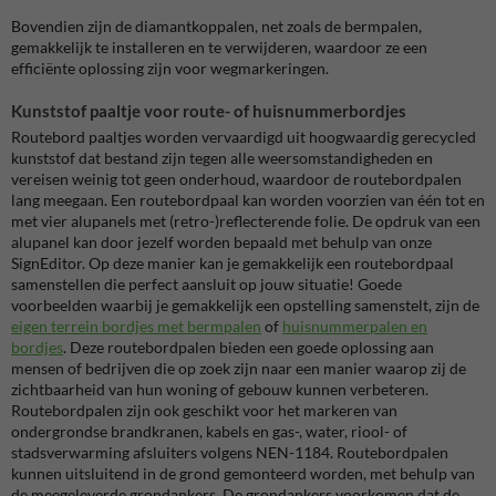
Bovendien zijn de diamantkoppalen, net zoals de bermpalen,
gemakkelijk te installeren en te verwijderen, waardoor ze een
efficiënte oplossing zijn voor wegmarkeringen.
Kunststof paaltje voor route- of huisnummerbordjes
Routebord paaltjes worden vervaardigd uit hoogwaardig gerecycled
kunststof dat bestand zijn tegen alle weersomstandigheden en
vereisen weinig tot geen onderhoud, waardoor de routebordpalen
lang meegaan. Een routebordpaal kan worden voorzien van één tot en
met vier alupanels met (retro-)reflecterende folie. De opdruk van een
alupanel kan door jezelf worden bepaald met behulp van onze
SignEditor. Op deze manier kan je gemakkelijk een routebordpaal
samenstellen die perfect aansluit op jouw situatie! Goede
voorbeelden waarbij je gemakkelijk een opstelling samenstelt, zijn de
eigen terrein bordjes met bermpalen
of
huisnummerpalen en
bordjes
.
Deze r
outebordpalen bieden een goede oplossing aan
mensen of bedrijven die op zoek zijn naar een manier waarop zij de
zichtbaarheid van hun woning of gebouw kunnen verbeteren.
R
outebordpalen zijn ook geschikt voor het markeren van
ondergrondse
brandkranen, kabels en gas-, water, riool- of
stadsverwarming afsluiters volgens NEN-1184.
Routebordpalen
kunnen uitsluitend in de grond gemonteerd worden, met behulp van
de meegeleverde grondankers. De grondankers voorkomen dat de