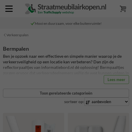
Mooi en duurzaam, voor elke buitenruimte!
Verkeerspalen
Bermpalen
Ben je opzoek naar een effectieve en simpele manier waarop je de
verkeersveiligheid op een locatie kan verbeteren? Dan zijn de
reflectorpaaltjes van informatiebord.nl dé oplossing! Bermpaaltjes
zorgen ervoor dat verkeersdeelnemers veilig de weg kunnen volgen in
het donker of tijdens hevige weersomstandigheden, bovendien zijn de
Lees meer
bermpalen gemakkelijk en snel te installeren. Bermpalen zijn
verkrijgbaar in verschillende uitvoeringen en kleuren, voor
Toon gerelateerde categorieën
verschillende situaties. Reflectorpalen worden vervaardigd uit
kuststof, dat bestand is tegen alle weersomstandigheden en wat
sorteer op:
onderhoudsvrij is. De reflector op een reflectorpaaltje zorgt ervoor
dat het licht van verkeersdeelnemers wordt weerkaatst.