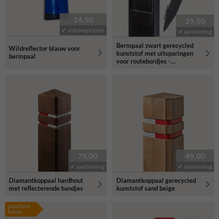
14,50
29,50
✔ volumeprijzen
✔ aanbieding
Bermpaal zwart gerecycled
Wildreflector blauw voor
kunststof met uitsparingen
bermpaal
voor routebordjes -
1250x150x40mm
79,00
49,00
✔ aanbieding
✔ aanbieding
Diamantkoppaal hardhout
Diamantkoppaal gerecycled
met reflecterende bandjes
kunststof sand beige
populaire
keuze