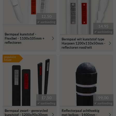
12,50
✔ aanbieding
14,95
✔ aanbieding
Bermpaal kunststof -
Flexibel - 1100x105mm +
Bermpaal wit kunststof type
reflectoren
Harpoen 1200x110x50mm -
reflectoren rood/wit
populaire
keuze
17,50
99,00
✔ aanbieding
✔ aanbieding
Bermpaal zwart - gerecycled
Reflectorpaal achthoekig
kunststof - 1200x90x30mm
met bolkop - 1400mm -