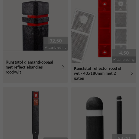
32,50
✔ aanbieding
4,50
✔ aanbieding
Kunststof diamantkoppaal
met reflectiebandjes
Kunststof reflector rood of
rood/wit
wit - 40x180mm met 2
gaten
54,00