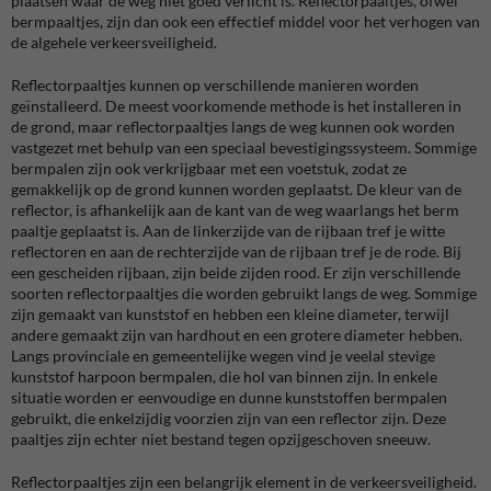
plaatsen waar de weg niet goed verlicht is. Reflectorpaaltjes, ofwel
bermpaaltjes, zijn dan ook een effectief middel voor het verhogen van
de algehele verkeersveiligheid.
Reflectorpaaltjes kunnen op verschillende manieren worden
geïnstalleerd. De meest voorkomende methode is het installeren in
de grond, maar reflectorpaaltjes langs de weg kunnen ook worden
vastgezet met behulp van een speciaal bevestigingssysteem. Sommige
bermpalen zijn ook verkrijgbaar met een voetstuk, zodat ze
gemakkelijk op de grond kunnen worden geplaatst. De kleur van de
reflector, is afhankelijk aan de kant van de weg waarlangs het berm
paaltje geplaatst is. Aan de linkerzijde van de rijbaan tref je witte
reflectoren en aan de rechterzijde van de rijbaan tref je de rode. Bij
een gescheiden rijbaan, zijn beide zijden rood. Er zijn verschillende
soorten reflectorpaaltjes die worden gebruikt langs de weg. Sommige
zijn gemaakt van kunststof en hebben een kleine diameter, terwijl
andere gemaakt zijn van hardhout en een grotere diameter hebben.
Langs provinciale en gemeentelijke wegen vind je veelal stevige
kunststof harpoon bermpalen, die hol van binnen zijn. In enkele
situatie worden er eenvoudige en dunne
kunststoffen bermpalen
gebruikt, die enkelzijdig voorzien zijn van een reflector zijn. Deze
paaltjes zijn echter niet bestand tegen opzijgeschoven sneeuw.
Reflectorpaaltjes zijn een belangrijk element in de verkeersveiligheid.