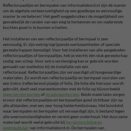
Reflectorpaaltjes en bermpalen van informatiebord.nl zijn dé manier
om de algehele verkeersveiligheid op een goedkope en eenvoudige
manier te verbeteren! Het geeft weggebruikers de mogelijkheid om
gemakkelijk de randen van een weg te herkennen en om naderende
bochten goed in te kunnen schatten.
Het installeren van een reflectorpaaltje of bermpaal is zeer
eenvoudig. Er zijn weinig ingrijpende werkzaamheden of speciale
gereedschappen benodigd. Voor het installeren van alle aangeboden
reflectorpaaltjes of bermpaaltjes, heb je slechts één stuk gereedschap
nodig: een schep. Voor extra versteviging kan er gebruik worden
gemaakt van snelbeton bij de installatie van een
reflectorpaal. Reflectorpaaltjes zijn vervaardigd uit hoogwaardige
materialen. Zo wordt een reflectorpaaltje en bermpaal voorzien van
een
(retro-)reflecterend plaatje of folie. De folie die hiervoor wordt
gebruikt, deelt veel overeenkomsten met de folie op bijvoorbeeld
eigen terrein borden
of
straatnaamborden
. Beide materialen zorgen
ervoor dat reflectorpaaltjes en bermpaaltjes goed zichtbaar zijn op
alle afstanden, met een zeer hoog helderheidsniveau. Het kunststof,
waar bermpalen en bermpalen uit vervaardigd zijn, is bestand tegen
alle weersomstandigheden en vereist geen onderhoud. Het duurzame
materiaal wordt veelal gebruikt bij
terreininrichting en
wegmeubulair
van informatiebord.nl.
De bermpalen van