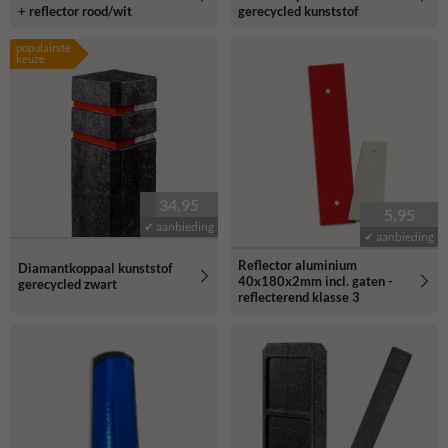
+ reflector rood/wit
gerecycled kunststof
populairste
keuze
34,95
5,95
✔ aanbieding
✔ aanbieding
Reflector aluminium
Diamantkoppaal kunststof
40x180x2mm incl. gaten -
gerecycled zwart
reflecterend klasse 3