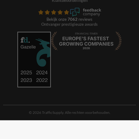
Klantbeoordelingen
Bekijk onze
7062
reviews
Ontvanger prestigieuze awards
© 2026 TrafficSupply. Alle rechten voorbehouden.