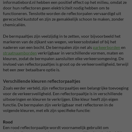
informatiebord.nl hebben een positief effect op het milieu, omdat ze
door hun reflectoren geen elektriciteit nodig hebben om te
functioneren. Tenslotte worden de reflectorpalen vervaardigd uit
gerecycled kuststof en zijn ze gemakkelijk schoon te maken, zonder
chemicaliën.
De bermpaaltjes zijn veelzijdig in te zetten, voor bijvoorbeeld het
markeren van de zijkant van wegen, verkeersobstakel of bij het
naderen van een bocht. De bermpalen zijn net als
parkeerborden
en
straatnaamborden
verkrijgbaar in verschillende vormen, maten en
kleuren, zodat de bermpalen aansluiten elke verkeersomgeving. De
invloed van reflectorpaaltjes is groot op de verkeersveiligheid, terwijl
het een zeer betaalbare optie is.
Verschillende kleuren reflectorpaaltjes
Zoals eerder verteld, zijn reflectorpaaltjes een belangrijke toevoeging
voor de verkeersveiligheid. Een reflectorpaaltje is in verschillende
uitvoeringen en kleuren te verkrijgen. Elke kleur heeft zijn eigen
functie. De bermpalen zijn verkrijgbaar met reflectoren in de
volgende kleuren, met elk zijn specifieke functie:
Rood
Een rood reflectorpaaltje wordt voornamelijk gebruikt om