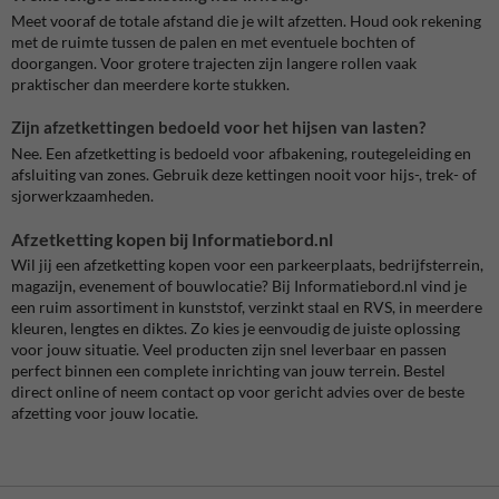
Meet vooraf de totale afstand die je wilt afzetten. Houd ook rekening
met de ruimte tussen de palen en met eventuele bochten of
doorgangen. Voor grotere trajecten zijn langere rollen vaak
praktischer dan meerdere korte stukken.
Zijn afzetkettingen bedoeld voor het hijsen van lasten?
Nee. Een afzetketting is bedoeld voor afbakening, routegeleiding en
afsluiting van zones. Gebruik deze kettingen nooit voor hijs-, trek- of
sjorwerkzaamheden.
Afzetketting kopen bij Informatiebord.nl
Wil jij een afzetketting kopen voor een parkeerplaats, bedrijfsterrein,
magazijn, evenement of bouwlocatie? Bij Informatiebord.nl vind je
een ruim assortiment in kunststof, verzinkt staal en RVS, in meerdere
kleuren, lengtes en diktes. Zo kies je eenvoudig de juiste oplossing
voor jouw situatie. Veel producten zijn snel leverbaar en passen
perfect binnen een complete inrichting van jouw terrein. Bestel
direct online of neem contact op voor gericht advies over de beste
afzetting voor jouw locatie.