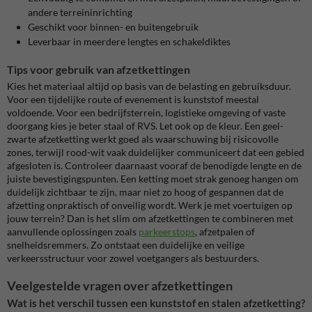
andere terreininrichting
Geschikt voor binnen- en buitengebruik
Leverbaar in meerdere lengtes en schakeldiktes
Tips voor gebruik van afzetkettingen
Kies het materiaal altijd op basis van de belasting en gebruiksduur.
Voor een tijdelijke route of evenement is kunststof meestal
voldoende. Voor een bedrijfsterrein, logistieke omgeving of vaste
doorgang kies je beter staal of RVS. Let ook op de kleur. Een geel-
zwarte afzetketting werkt goed als waarschuwing bij risicovolle
zones, terwijl rood-wit vaak duidelijker communiceert dat een gebied
afgesloten is. Controleer daarnaast vooraf de benodigde lengte en de
juiste bevestigingspunten. Een ketting moet strak genoeg hangen om
duidelijk zichtbaar te zijn, maar niet zo hoog of gespannen dat de
afzetting onpraktisch of onveilig wordt. Werk je met voertuigen op
jouw terrein? Dan is het slim om afzetkettingen te combineren met
aanvullende oplossingen zoals
parkeerstops
, afzetpalen of
snelheidsremmers. Zo ontstaat een duidelijke en veilige
verkeersstructuur voor zowel voetgangers als bestuurders.
Veelgestelde vragen over afzetkettingen
Wat is het verschil tussen een kunststof en stalen afzetketting?