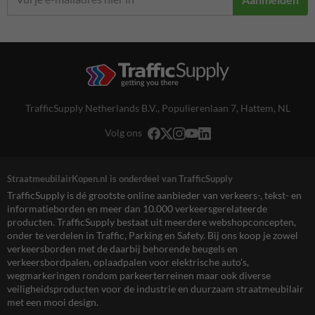
TrafficSupply Netherlands B.V.,
Populierenlaan 7
,
Hattem, NL
Volg ons
StraatmeubilairKopen.nl is onderdeel van TrafficSupply
TrafficSupply is dé grootste online aanbieder van verkeers-, tekst- en
informatieborden en meer dan 10.000 verkeersgerelateerde
producten. TrafficSupply bestaat uit meerdere webshopconcepten,
onder te verdelen in Traffic, Parking en Safety. Bij ons koop je zowel
verkeersborden met de daarbij behorende beugels en
verkeersbordpalen, oplaadpalen voor elektrische auto’s,
wegmarkeringen rondom parkeerterreinen maar ook diverse
veiligheidsproducten voor de industrie en duurzaam straatmeubilair
met een mooi design.