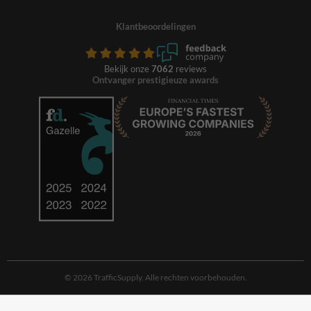
Klantbeoordelingen
Bekijk onze
7062
reviews
Ontvanger prestigieuze awards
© 2026 TrafficSupply. Alle rechten voorbehouden.