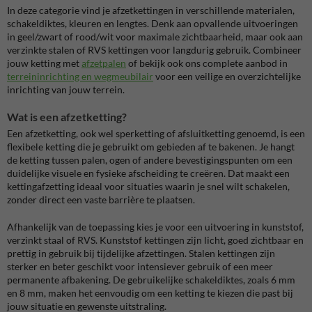
In deze categorie vind je afzetkettingen in verschillende materialen,
schakeldiktes, kleuren en lengtes. Denk aan opvallende uitvoeringen
in geel/zwart of rood/wit voor maximale zichtbaarheid, maar ook aan
verzinkte stalen of RVS kettingen voor langdurig gebruik. Combineer
jouw ketting met
afzetpalen
of bekijk ook ons complete aanbod in
terreininrichting en wegmeubilair
voor een veilige en overzichtelijke
inrichting van jouw terrein.
Wat is een afzetketting?
Een afzetketting, ook wel sperketting of afsluitketting genoemd, is een
flexibele ketting die je gebruikt om gebieden af te bakenen. Je hangt
de ketting tussen palen, ogen of andere bevestigingspunten om een
duidelijke visuele en fysieke afscheiding te creëren. Dat maakt een
kettingafzetting ideaal voor situaties waarin je snel wilt schakelen,
zonder direct een vaste barrière te plaatsen.
Afhankelijk van de toepassing kies je voor een uitvoering in kunststof,
verzinkt staal of RVS. Kunststof kettingen zijn licht, goed zichtbaar en
prettig in gebruik bij tijdelijke afzettingen. Stalen kettingen zijn
sterker en beter geschikt voor intensiever gebruik of een meer
permanente afbakening. De gebruikelijke schakeldiktes, zoals 6 mm
en 8 mm, maken het eenvoudig om een ketting te kiezen die past bij
jouw situatie en gewenste uitstraling.