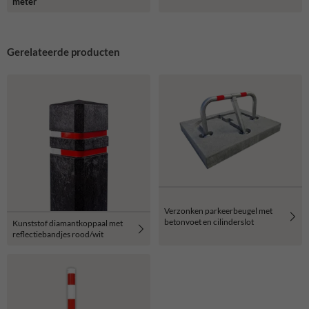
meter
Gerelateerde producten
Verzonken parkeerbeugel met
betonvoet en cilinderslot
Kunststof diamantkoppaal met
reflectiebandjes rood/wit