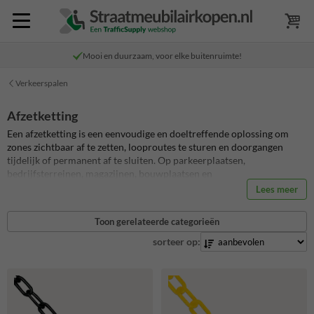
Mooi en duurzaam, voor elke buitenruimte!
Verkeerspalen
Afzetketting
Een afzetketting is een eenvoudige en doeltreffende oplossing om
zones zichtbaar af te zetten, looproutes te sturen en doorgangen
tijdelijk of permanent af te sluiten. Op parkeerplaatsen,
bedrijfsterreinen, magazijnen, bouwplaatsen en
evenemententerreinen zorgt een goede afsluitketting direct voor
Lees meer
meer overzicht en veiligheid. Je kiest daarbij uit een kunststof
afzetketting voor lichte en snelle afzettingen of een stalen
Toon gerelateerde categorieën
afzetketting voor een robuustere toepassing binnen of buiten.
sorteer op: