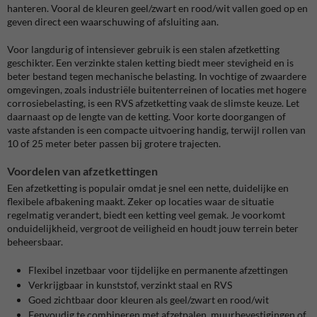
hanteren. Vooral de kleuren geel/zwart en rood/wit vallen goed op en
geven direct een waarschuwing of afsluiting aan.
Voor langdurig of intensiever gebruik is een stalen afzetketting
geschikter. Een verzinkte stalen ketting biedt meer stevigheid en is
beter bestand tegen mechanische belasting. In vochtige of zwaardere
omgevingen, zoals industriële buitenterreinen of locaties met hogere
corrosiebelasting, is een RVS afzetketting vaak de slimste keuze. Let
daarnaast op de lengte van de ketting. Voor korte doorgangen of
vaste afstanden is een compacte uitvoering handig, terwijl rollen van
10 of 25 meter beter passen bij grotere trajecten.
Voordelen van afzetkettingen
Een afzetketting is populair omdat je snel een nette, duidelijke en
flexibele afbakening maakt. Zeker op locaties waar de situatie
regelmatig verandert, biedt een ketting veel gemak. Je voorkomt
onduidelijkheid, vergroot de veiligheid en houdt jouw terrein beter
beheersbaar.
Flexibel inzetbaar voor tijdelijke en permanente afzettingen
Verkrijgbaar in kunststof, verzinkt staal en RVS
Goed zichtbaar door kleuren als geel/zwart en rood/wit
Eenvoudig te combineren met afzetpalen, muurbevestigingen of