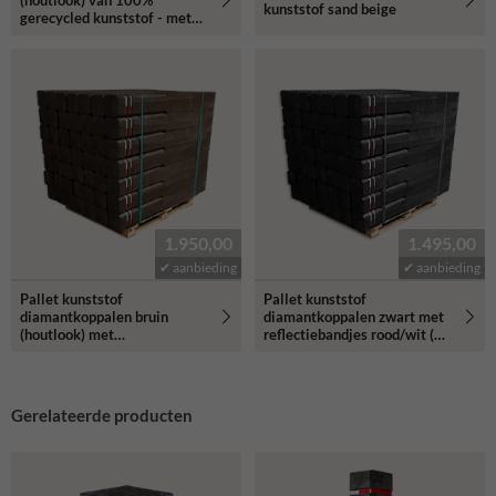
(houtlook) van 100%
kunststof sand beige
gerecycled kunststof - met
reflecterende bandjes
1.950,00
1.495,00
✔ aanbieding
✔ aanbieding
Pallet kunststof
Pallet kunststof
diamantkoppalen bruin
diamantkoppalen zwart met
(houtlook) met
reflectiebandjes rood/wit (49
reflectiebandjes rood/wit (49
stuks)
stuks)
Gerelateerde producten