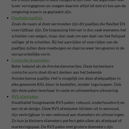
luxer vormgegeven en voegen daarom altijd iet extra's toe aan de
omgeving waarin ze geplaatst zijn.
Flexibele paaltjes
Zoals de naam al doet vermoeden zijn dit paaltjes die flexibel EN
overrijdbaar zijn. De toepassing hiervan is dus vaak eveneens het
scheiden van wegen, maar dan vaak om een deel van het fietspad
veiliger af te scheiden. Bij het aanrijden of overrijden van de
paaltjes zullen deze meebuigen en daarna weer terugveren in de
oorspronkelijke vorm.
Conische straatpalen
Beter bekend als de Amsterdammertjes. Deze herkenbare
conische vorm doet direct denken aan het bekende
Amsterdamse paaltje. Het is mogelijk om deze afzetpaaltjes in
elke gewenste RAL kleur te bestellen, zonder logo/wapen. Ook
zijn deze palen leverbaar in vaste en uitneembare uitvoering.
RVS afzetpalen
Kwalitatief hoogstaande RVS palen: robuust, onderhoudsvrij en
een strak design. Deze RVS afzetpalen blinken uit in eenvoud,
zijn verkrijgbaar in een veelvoud aan diameters en uitvoeringen.
Zo kun je kleinere diameters perfect gebruiken als afzetpaal of
markeringspaal. De RVS palen met grotere diameters zijn