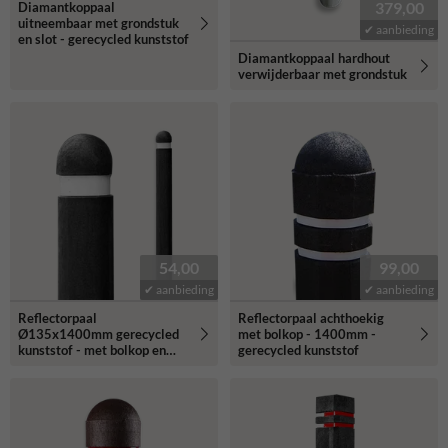
379,00
Diamantkoppaal
uitneembaar met grondstuk
✔ aanbieding
en slot - gerecycled kunststof
Diamantkoppaal hardhout
verwijderbaar met grondstuk
54,00
99,00
✔ aanbieding
✔ aanbieding
Reflectorpaal
Reflectorpaal achthoekig
Ø135x1400mm gerecycled
met bolkop - 1400mm -
kunststof - met bolkop en
gerecycled kunststof
reflectiestrook