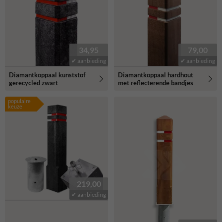
34,95
79,00
✔ aanbieding
✔ aanbieding
Diamantkoppaal kunststof
Diamantkoppaal hardhout
gerecycled zwart
met reflecterende bandjes
populaire
keuze
219,00
✔ aanbieding