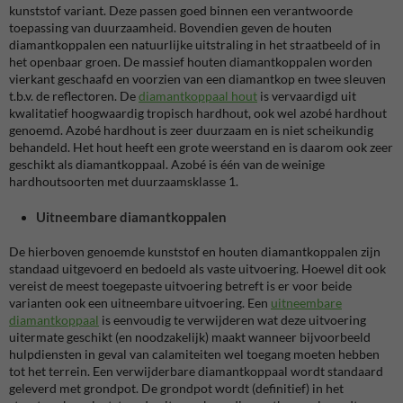
kunststof variant. Deze passen goed binnen een verantwoorde
toepassing van duurzaamheid. Bovendien geven de houten
diamantkoppalen een natuurlijke uitstraling in het straatbeeld of in
het openbaar groen. De massief houten diamantkoppalen worden
vierkant geschaafd en voorzien van een diamantkop en twee sleuven
t.b.v. de reflectoren. De
diamantkoppaal hout
is vervaardigd uit
kwalitatief hoogwaardig tropisch hardhout, ook wel azobé hardhout
genoemd. Azobé hardhout is zeer duurzaam en is niet scheikundig
behandeld. Het hout heeft een grote weerstand en is daarom ook zeer
geschikt als diamantkoppaal. Azobé is één van de weinige
hardhoutsoorten met duurzaamsklasse 1.
Uitneembare diamantkoppalen
De hierboven genoemde kunststof en houten diamantkoppalen zijn
standaad uitgevoerd en bedoeld als vaste uitvoering. Hoewel dit ook
vereist de meest toegepaste uitvoering betreft is er voor beide
varianten ook een uitneembare uitvoering. Een
uitneembare
diamantkoppaal
is eenvoudig te verwijderen wat deze uitvoering
uitermate geschikt (en noodzakelijk) maakt wanneer bijvoorbeeld
hulpdiensten in geval van calamiteiten wel toegang moeten hebben
tot het terrein. Een verwijderbare diamantkoppaal wordt standaard
geleverd met grondpot. De grondpot wordt (definitief) in het