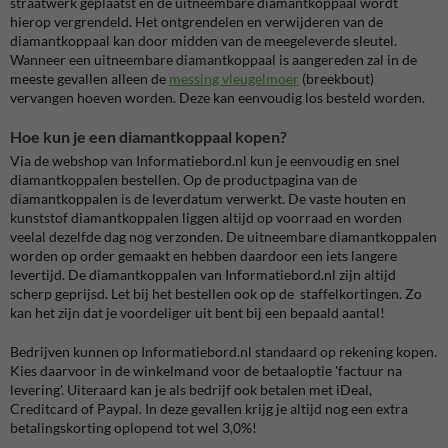
straatwerk geplaatst en de uitneembare diamantkoppaal wordt
hierop vergrendeld. Het ontgrendelen en verwijderen van de
diamantkoppaal kan door midden van de meegeleverde sleutel.
Wanneer een uitneembare diamantkoppaal is aangereden zal in de
meeste gevallen alleen de
messing vleugelmoer
(breekbout)
vervangen hoeven worden. Deze kan eenvoudig los besteld worden.
Hoe kun je een diamantkoppaal kopen?
Via de webshop van Informatiebord.nl kun je eenvoudig en snel
diamantkoppalen bestellen. Op de productpagina van de
diamantkoppalen is de leverdatum verwerkt. De vaste houten en
kunststof diamantkoppalen liggen altijd op voorraad en worden
veelal dezelfde dag nog verzonden. De uitneembare diamantkoppalen
worden op order gemaakt en hebben daardoor een iets langere
levertijd. De diamantkoppalen van Informatiebord.nl zijn altijd
scherp geprijsd. Let bij het bestellen ook op de staffelkortingen. Zo
kan het zijn dat je voordeliger uit bent bij een bepaald aantal!
Bedrijven kunnen op Informatiebord.nl standaard op rekening kopen.
Kies daarvoor in de winkelmand voor de betaaloptie 'factuur na
levering'. Uiteraard kan je als bedrijf ook betalen met iDeal,
Creditcard of Paypal. In deze gevallen krijg je altijd nog een extra
betalingskorting oplopend tot wel 3,0%!