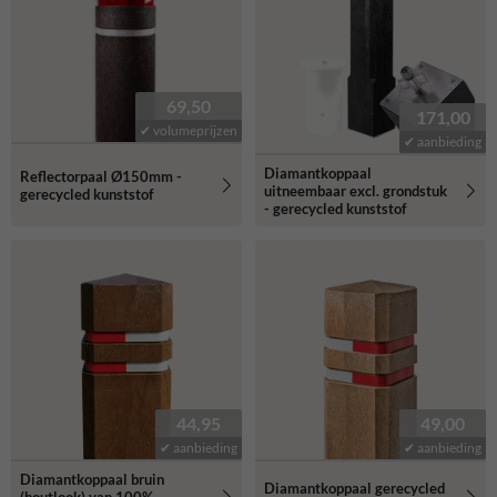
69,50
171,00
✔ volumeprijzen
✔ aanbieding
Diamantkoppaal
Reflectorpaal Ø150mm -
uitneembaar excl. grondstuk
gerecycled kunststof
- gerecycled kunststof
44,95
49,00
✔ aanbieding
✔ aanbieding
Diamantkoppaal bruin
Diamantkoppaal gerecycled