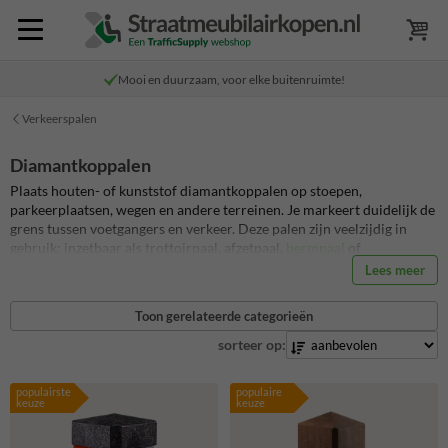
Mooi en duurzaam, voor elke buitenruimte!
Verkeerspalen
Diamantkoppalen
Plaats houten- of kunststof diamantkoppalen op stoepen,
parkeerplaatsen, wegen en andere terreinen. Je markeert duidelijk de
grens tussen voetgangers en verkeer. Deze palen zijn veelzijdig in
gebruik: inzetbaar als trottoirpaal, afzetpaal,
bermpaal
of
reflectorpaal. Door de rood-witte reflecterende banden blijven ze
Lees meer
goed zichtbaar bij donker en slecht weer, ook op plekken zonder
straatverlichting.
De kunststof uitvoering is stevig, onderhoudsvrij en
Toon gerelateerde categorieën
valt op. De kunststof diamantkoppaal is niet voor niets de meest
toegepaste paal in het Nederlandse straatbeeld.
sorteer op:
populairste
populaire
keuze
keuze