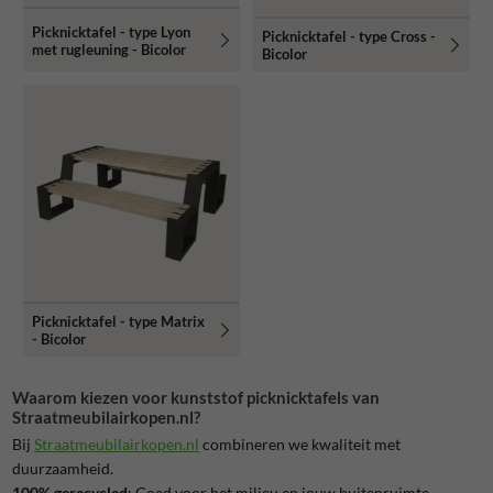
Picknicktafel - type Lyon
Picknicktafel - type Cross -
met rugleuning - Bicolor
Bicolor
Picknicktafel - type Matrix
- Bicolor
Waarom kiezen voor kunststof picknicktafels van
Straatmeubilairkopen.nl?
Bij
Straatmeubilairkopen
.nl
combineren we kwaliteit met
duurzaamheid.
100% gerecycled
: Goed voor het milieu en jouw buitenruimte.