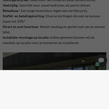
Veelzijdig
: Geschikt voor zowel bedrijven als particulieren.
Betaalbaar
: Een lange levensduur tegen een eerlijke prijs.
Staffel- en betalingskorting:
Diverse kortingen die wel op kunnen
lopen tot 10%^
Direct en snel leverbaar
: Bestel vandaag en geniet snel van je nieuwe
tafel.
Installatie-/montage op locatie:
Indien gewenst kunnen wij de
meubels op locatie voor je monteren en installeren