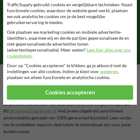
TrafficSupply gebruikt cookies en vergelijkbare technieken. Naast
functionele cookies, waardoor de website goed werkt, plaatsen
Duurzame kunststof
we ook analytische cookies om je de best mogelijke
gebruikerservaring te bieden.
picknicktafels
Ook plaatsen we marketing cookies en mobiele advertentie-
Stijlvol, praktisch en 100% gerecycled
identifiers, waarmee wij en derde partijen gepersonaliseerde en
niet-gepersonaliseerde advertenties tonen
(advertentiepersonalisatie). Meer weten?
Lees hier alles over ons
cookiebeleid
.
Door op "Cookies accepteren" te klikken, ga je akkoord met de
instellingen van alle cookies. Indien je kiest voor
weigeren
,
Een picknicktafel is niet alleen een plek om samen te eten, maar ook
plaatsen we alleen functionele en analytische cookies.
een ontmoetingsplek waar herinneringen worden gemaakt. Of je nu
een bedrijf bent dat een gezellige buitenruimte wil creëren of een
Cookies accepteren
particulier die zijn tuin wil opfleuren, kunststof picknicktafels bieden
de perfecte combinatie van duurzaamheid, stijl en gebruiksgemak.
Bij
Straatmeubilairkopen
.nl
vind je een uitgebreid assortiment
picknicktafels gemaakt van 100% gerecycled kunststof. Lees verder
om te ontdekken waarom deze tafels de beste keuze zijn voor jouw
buitenruimte.