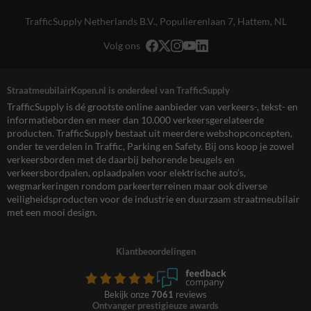
TrafficSupply Netherlands B.V.,
Populierenlaan 7
,
Hattem, NL
Volg ons
StraatmeubilairKopen.nl is onderdeel van TrafficSupply
TrafficSupply is dé grootste online aanbieder van verkeers-, tekst- en
informatieborden en meer dan 10.000 verkeersgerelateerde
producten. TrafficSupply bestaat uit meerdere webshopconcepten,
onder te verdelen in Traffic, Parking en Safety. Bij ons koop je zowel
verkeersborden met de daarbij behorende beugels en
verkeersbordpalen, oplaadpalen voor elektrische auto’s,
wegmarkeringen rondom parkeerterreinen maar ook diverse
veiligheidsproducten voor de industrie en duurzaam straatmeubilair
met een mooi design.
Klantbeoordelingen
Bekijk onze
7061
reviews
Ontvanger prestigieuze awards