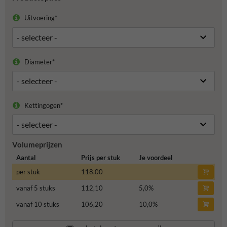
Uitvoering*
Diameter*
Kettingogen*
Volumeprijzen
Aantal
Prijs per stuk
Je voordeel
per stuk
118,00
vanaf 5 stuks
112,10
5,0
%
vanaf 10 stuks
106,20
10,0
%