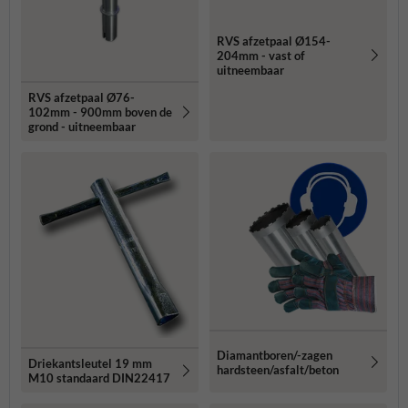
RVS afzetpaal Ø154-
204mm - vast of
uitneembaar
RVS afzetpaal Ø76-
102mm - 900mm boven de
grond - uitneembaar
Diamantboren/-zagen
Driekantsleutel 19 mm
hardsteen/asfalt/beton
M10 standaard DIN22417