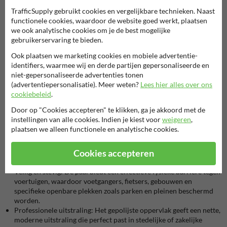
of trottoirs, en draagt het bij aan een veilige omgeving voor
TrafficSupply gebruikt cookies en vergelijkbare technieken. Naast
voetgangers en fietsers.
functionele cookies, waardoor de website goed werkt, plaatsen
we ook analytische cookies om je de best mogelijke
Toepassingen van RVS paaltjes
gebruikerservaring te bieden.
RVS paaltjes zijn geschikt voor uiteenlopende toepassingen,
waaronder:
Ook plaatsen we marketing cookies en mobiele advertentie-
Het afbakenen van parkeerplaatsen op bedrijventerreinen;
identifiers, waarmee wij en derde partijen gepersonaliseerde en
Veiligheidsvoorzieningen op drukke pleinen en
niet-gepersonaliseerde advertenties tonen
voetgangersgebieden;
(advertentiepersonalisatie). Meer weten?
Lees hier alles over ons
Straatmeubilair om verkeer te weren in stadscentra en openbare
cookiebeleid
.
ruimtes.
Door op "Cookies accepteren" te klikken, ga je akkoord met de
instellingen van alle cookies. Indien je kiest voor
weigeren
,
Waarom kiezen voor deze RVS afzetpaal?
plaatsen we alleen functionele en analytische cookies.
Deze RVS paaltjes brengen verschillende voordelen met zich mee:
Duurzaam en onderhoudsvrij:
Het materiaal is bestand tegen
Cookies accepteren
weersinvloeden en corrosie. Hierdoor gaan de afzetpaaltjes lang
mee en zijn ze onderhoudsvrij.
Veilig en stevig:
De paal biedt een effectieve fysieke barrière tegen
voertuigen, waardoor voetgangers, fietsers, gebouwen en
specifieke openbare plekken zoals parken en pleinen beschermd
worden.
Professionele uitstraling:
Het gepolijste oppervlak geeft een nette,
moderne uitstraling die perfect past in stedelijke of zakelijke