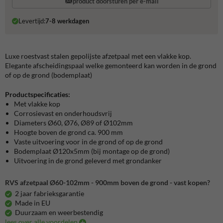
product doorsturen per e-mail
Levertijd:
7-8 werkdagen
Luxe roestvast stalen gepolijste afzetpaal met een vlakke kop.
Elegante afscheidingspaal welke gemonteerd kan worden in de grond
of op de grond (bodemplaat)
Productspecificaties:
Met vlakke kop
Corrosievast en onderhoudsvrij
Diameters Ø60, Ø76, Ø89 of Ø102mm
Hoogte boven de grond ca. 900 mm
Vaste uitvoering voor in de grond of op de grond
Bodemplaat Ø120x5mm (bij montage op de grond)
Uitvoering in de grond geleverd met grondanker
RVS afzetpaal Ø60-102mm - 900mm boven de grond - vast kopen?
2 jaar fabrieksgarantie
Made in EU
Duurzaam en weerbestendig
lees over alle voordelen