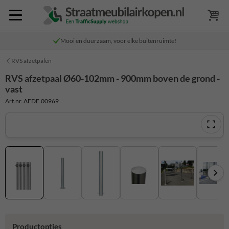
Mooi en duurzaam, voor elke buitenruimte!
RVS afzetpalen
RVS afzetpaal Ø60-102mm - 900mm boven de grond -
vast
Art.nr. AFDE.00969
Productopties