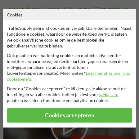
Informatiebord.nl
-
Straatmeubilairkopen.nl
-
Wegmarkering.nl
-
Cookies
Oplaadpaal-kopen.nl
-
Scheepvaartbord.nl
-
Snelheidsdisplaykopen.nl
-
Veiligheidsbord.nl
-
TrafficSupply gebruikt cookies en vergelijkbare technieken. Naast
Verkeersspiegelkopen.nl
-
Huisnummerpaalkopen.nl
-
functionele cookies, waardoor de website goed werkt, plaatsen
Routebord.nl
-
Recreatieterrein.nl
-
Verbodsborden.nl
-
we ook analytische cookies om je de best mogelijke
Aanrijdbeveiliging.nl
-
Afzetmaterialen.nl
-
gebruikerservaring te bieden.
Buurtpreventiebord.nl
-
Rookvrijterrein.nl
Ook plaatsen we marketing cookies en mobiele advertentie-
identifiers, waarmee wij en derde partijen gepersonaliseerde en
niet-gepersonaliseerde advertenties tonen
Bekijk alle TrafficSupply webshops
(advertentiepersonalisatie). Meer weten?
Lees hier alles over ons
cookiebeleid
.
Door op "Cookies accepteren" te klikken, ga je akkoord met de
instellingen van alle cookies. Indien je kiest voor
weigeren
,
plaatsen we alleen functionele en analytische cookies.
Cookies accepteren