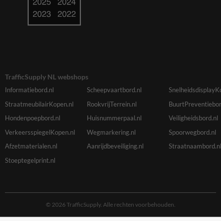
TrafficSupply NL webshops
Informatiebord.nl
Scheepvaartbord.nl
SnelheidsdisplayK
StraatmeubilairKopen.nl
RookvrijTerrein.nl
BuurtPreventiebor
Hondenpoepbord.nl
Huisnummerpaal.nl
Veiligheidsbord.nl
VerkeersspiegelKopen.nl
Wegmarkering.nl
Spoorwegbord.nl
Afzetmaterialen.nl
Aanrijdbeveiliging.nl
Straatnaambord.n
Stoeptegelprint.nl
© 2026 TrafficSupply. Alle rechten voorbehouden.