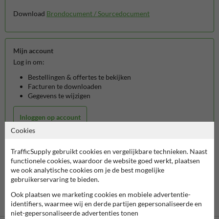
Download
Brondocument / Sourcedocument
Mijn account
Log in om:
Bestellingen & offertes te bekijken
Facturen te downloaden
Gegevens te wijzigen
Inloggen op account
Cookies
Je kan ook zonder login je bestelstatus inzien met het
bestelnummer + e-mailadres.
TrafficSupply gebruikt cookies en vergelijkbare technieken. Naast
functionele cookies, waardoor de website goed werkt, plaatsen
Bestelstatus controleren
we ook analytische cookies om je de best mogelijke
gebruikerservaring te bieden.
Ook plaatsen we marketing cookies en mobiele advertentie-
identifiers, waarmee wij en derde partijen gepersonaliseerde en
niet-gepersonaliseerde advertenties tonen