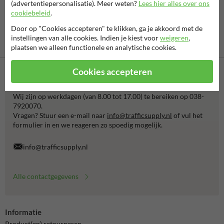
(advertentiepersonalisatie). Meer weten?
Lees hier alles over ons
cookiebeleid
.
Door op "Cookies accepteren" te klikken, ga je akkoord met de
instellingen van alle cookies. Indien je kiest voor
weigeren
,
Betaling achteraf
plaatsen we alleen functionele en analytische cookies.
is mogelijk
Cookies accepteren
Neem contact met ons op
Wij zijn op werkdagen (van 8.00 tot 17.00) te bereiken op 038-
7920070.
Vragen? Stuur een e-mail naar
info@trafficsupply.nl
of vul het
formulier in en we reageren zo spoedig mogelijk.
info@trafficsupply.nl
Alle contactgegevens
Informatie
Product(en) retourneren