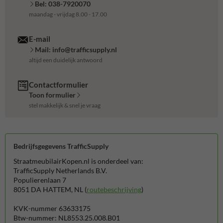
Bel: 038-7920070
maandag - vrijdag 8.00 - 17.00
E-mail
Mail: info@trafficsupply.nl
altijd een duidelijk antwoord
Contactformulier
Toon formulier
stel makkelijk & snel je vraag
Bedrijfsgegevens TrafficSupply
StraatmeubilairKopen.nl is onderdeel van:
TrafficSupply Netherlands B.V.
Populierenlaan 7
8051 DA HATTEM, NL (
routebeschrijving
)
KVK-nummer 63633175
Btw-nummer: NL8553.25.008.B01