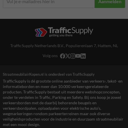
Aanmelden
TrafficSupply Netherlands B.V.,
Populierenlaan 7
,
Hattem, NL
Volg ons
StraatmeubilairKopen.nl is onderdeel van TrafficSupply
TrafficSupply is dé grootste online aanbieder van verkeers-, tekst- en
informatieborden en meer dan 10.000 verkeersgerelateerde
producten. TrafficSupply bestaat uit meerdere webshopconcepten,
onder te verdelen in Traffic, Parking en Safety. Bij ons koop je zowel
verkeersborden met de daarbij behorende beugels en
verkeersbordpalen, oplaadpalen voor elektrische auto’s,
wegmarkeringen rondom parkeerterreinen maar ook diverse
veiligheidsproducten voor de industrie en duurzaam straatmeubilair
met een mooi design.