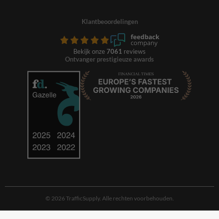
Klantbeoordelingen
Bekijk onze
7061
reviews
Ontvanger prestigieuze awards
© 2026 TrafficSupply. Alle rechten voorbehouden.