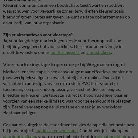
Kleuren communiceren een boodschap. Geel/zwart en rood/wit
waarschuwen voor gevaarlijke zones, terwijl effen kleuren zoals
blauw of groen routes aangeven. Je kunt de tape ook afstemmen op
de huisstijl van jouw organisatie.
Zijn er alternatieven voor vloertape?
Ja, voor langdurige markeringen kies je voor thermoplastische
belijning, wegenverf of vloerstickers. Deze producten vind je in
dezelfde webshop onder
markeringsverf
en
vloerstickers
.
Vloermarkeringstape kopen doe je bij Wegmarkering.nl
Markeer- en vloertape is een eenvoudige maar effectieve manier om
jouw werkplek veiliger en overzichtelijker te maken. Dankzij de
varianten in anti-slip, vinyl en extra sterk PVC is er voor elke
toepassing een passende oplossing. Je kiest uit diverse lengtes,
breedtes en kleuren. De tapes zijn direct uit voorraad leverbaar en
voorzien van een sterke lijmlaag, waardoor ze eenvoudig te plaatsen
zijn. Bestel vandaag nog de juiste tape en maak jouw werkvloer
zichtbaar veiliger.
Ga naar ons uitgebreide assortiment en kies de tape die het beste past
bij jouw project:
markeer- en vloertape
. Combineer je aankoop met
aanrijdbeveiliging
voor extra veiligheid of ontdek
straatmeubilair
om