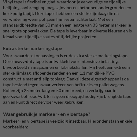
Vinyl tape is flexibel en glad, waardoor je eenvoudige en tijdelijke
belijning aanbrengt op magazijnvloeren, betonnen ondergronden en
kort-polig tapijt. Deze tapes hebben een sterke lijmlaag die na
verwijdering weinig of geen lijmresten achterlaat. Met een
standaardbreedte van 50 mm en een lengte van 33 meter markeer je
snel grote oppervlakken. De tape is leverbaar in diverse kleuren en is
ideaal voor tijdelijke routes of tijdelijke projecten.
Extra sterke markeringstape
Voor zwaardere toepassingen is er de extra sterke markeringstape.
Deze heavy-duty tape is ontwikkeld voor intensieve belasting,
bijvoorbeeld in magazijnen en fabriekshallen. Hij heeft een extreem
sterke lijmlaag, aflopende randen en een 1,1 mm dikke PVC-
constructie met anti-slip toplaag. Dankzij deze eigenschappen is de
tape bestand tegen zwaar verkeer van heftrucks en palletwagens.
Rollen zijn 25 meter lang en 50 mm breed, en verkrijgbaar in
geel/zwart of rood/wit. Er is geen droogtijd nodig – je brengt de tape
aan en kunt direct de vloer weer gebruiken.
Waar gebruik je markeer- en vloertape?
Markeer- en vloertape is veelzijdig inzetbaar. Hieronder staan enkele
voorbeelden: