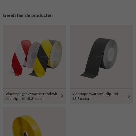
Gerelateerde producten
Vloertape geel/zwart of rood/wit
Vloertape zwart anti-slip - rol
anti-slip - rol 18,3 meter
18,3 meter