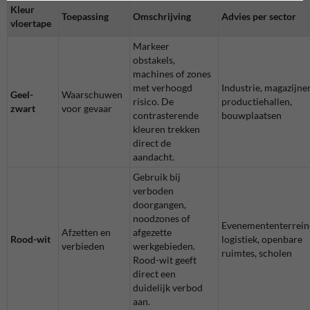
Kleur
Toepassing
Omschrijving
Advies per sector
vloertape
Markeer
obstakels,
machines of zones
met verhoogd
Industrie, magazijne
Geel-
Waarschuwen
risico. De
productiehallen,
zwart
voor gevaar
contrasterende
bouwplaatsen
kleuren trekken
direct de
aandacht.
Gebruik bij
verboden
doorgangen,
noodzones of
Evenemententerrein
Afzetten en
afgezette
Rood-wit
logistiek, openbare
verbieden
werkgebieden.
ruimtes, scholen
Rood-wit geeft
direct een
duidelijk verbod
aan.