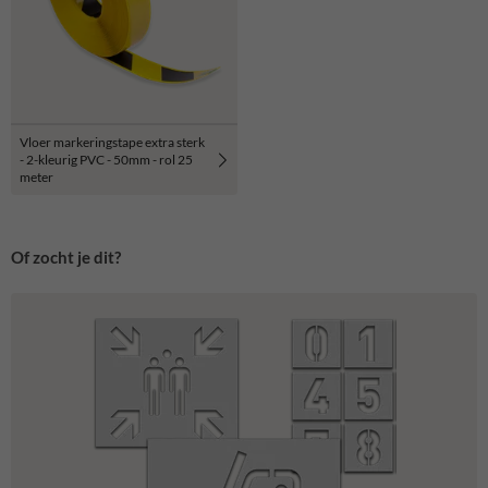
Vloer markeringstape extra sterk
- 2-kleurig PVC - 50mm - rol 25
meter
Of zocht je dit?