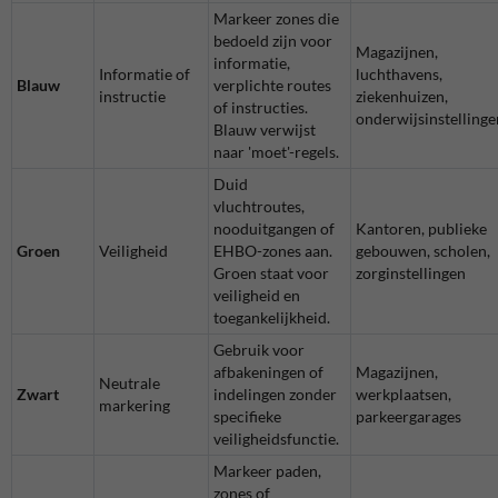
Markeer zones die
bedoeld zijn voor
Magazijnen,
informatie,
Informatie of
luchthavens,
Blauw
verplichte routes
instructie
ziekenhuizen,
of instructies.
onderwijsinstellinge
Blauw verwijst
naar 'moet'-regels.
Duid
vluchtroutes,
nooduitgangen of
Kantoren, publieke
Groen
Veiligheid
EHBO-zones aan.
gebouwen, scholen,
Groen staat voor
zorginstellingen
veiligheid en
toegankelijkheid.
Gebruik voor
afbakeningen of
Magazijnen,
Neutrale
Zwart
indelingen zonder
werkplaatsen,
markering
specifieke
parkeergarages
veiligheidsfunctie.
Markeer paden,
zones of