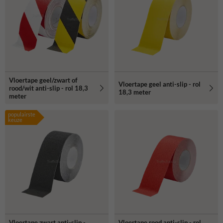
grijs, bruin, wit en oranje, kun je de tape afstemmen op de omgeving
waarin deze wordt gebruikt. Dit maakt het niet alleen functioneel,
maar ook esthetisch aantrekkelijk.
Vloertape geel/zwart of
Vloertape geel anti-slip - rol
rood/wit anti-slip - rol 18,3
18,3 meter
meter
populairste
keuze
Vloertape zwart anti-slip -
Vloertape rood anti-slip - rol