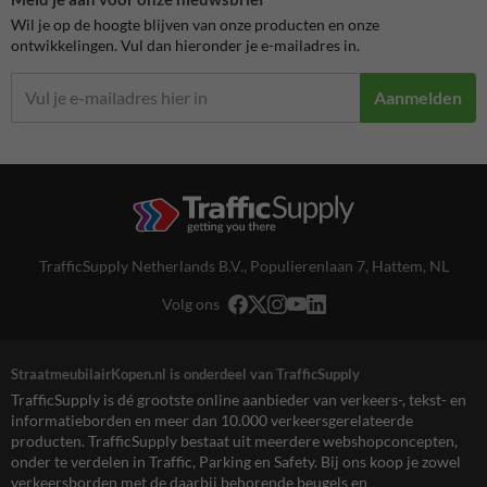
Wil je op de hoogte blijven van onze producten en onze
ontwikkelingen. Vul dan hieronder je e-mailadres in.
Aanmelden
TrafficSupply Netherlands B.V.,
Populierenlaan 7
,
Hattem, NL
Volg ons
StraatmeubilairKopen.nl is onderdeel van TrafficSupply
TrafficSupply is dé grootste online aanbieder van verkeers-, tekst- en
informatieborden en meer dan 10.000 verkeersgerelateerde
producten. TrafficSupply bestaat uit meerdere webshopconcepten,
onder te verdelen in Traffic, Parking en Safety. Bij ons koop je zowel
verkeersborden met de daarbij behorende beugels en