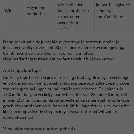
werkgebieden.
Industrie, logistiek,
Algemene
Wit
Veel gebruikt om
scholen,
markering
structuur en
sportfaciliteiten
overzicht te
creëren.
Door per situatie de juiste kleur vloertape in te zetten, creëer je
direct een veilige, overzichtelijke en professionele werkomgeving.
Combineer meerdere kleuren voor een compleet
vloermarkeringssysteem dat perfect aansluit bij jouw sector.
Anti-slip vloertape
Anti-slip tape heeft een grove, korrelige toplaag die de grip verhoogt
en uitglijden voorkomt. Je gebruikt deze tape op gladde oppervlakken
zoals trappen, hellingen of industriële werkvloeren. De rollen zijn
18,3 meter lang en verkrijgbaar in breedtes van 25 mm, 50 mm, 100
mm en 150 mm. Dankzij de waterbestendige samenstelling is de tape
geschikt voor binnen en buiten en blijft hij lang zitten. Kies voor effen
kleuren of opvallende strepen in geel/zwart of rood/wit voor een
duidelijk signaal.
Vinyl vloertape voor indoor gebruik