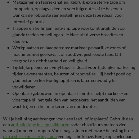
Magazijnen en fabriekshallen: gebruik extra sterke tape om
looppaden, opslagvakken en voertuigroutes af te bakenen.
Dankzij de robuuste samenstelling is deze tape ideaal voor
intensief gebruik.
Trappen en hellingen: anti-slip tape voorkomt uitglijden op
gladde treden en hellingen. Je kiest uit diverse breedtes en
kleuren.
Werkplaatsen en laadperrons: markeer gevaarlijke zones of
machines met geel/zwart of rood/wit gestreepte tape. Dit
vergroot de zichtbaarheid en veiligheid.
Tijdelijke projecten: vinyl tape is ideaal voor tijdelijke markering
tijdens evenementen, beurzen of renovaties. Hij hecht goed op
glad beton en kort-polig tapijt, en is later eenvoudig te
verwijderen.
Openbare gebouwen: in openbare ruimtes helpt markeer- en
vloertape bij het geleiden van bezoekers, het aanduiden van
wachtrijen en het markeren van noodroutes.
Wil je belijning aanbrengen voor een laad- of losplaats? Gebruik dan
een
anti-slip tape in signaalkleuren
zodat chauffeurs meteen zien
waar zij moeten stoppen. Voor magazijnen met zware belasting is de
extra sterke markeringstape
een logische keuze. Ben je op zoek naar