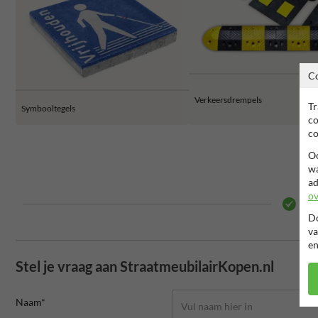
C
Verkeersdrempels
Tr
Symbooltegels
co
co
Oo
wa
ad
ov
2 j
Do
va
en
Stel je vraag aan StraatmeubilairKopen.nl
Naam*