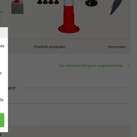
ele
Flexibele afzetpalen
Bermpalen
Terreininrichting en wegmeubilair
e
ficeerd
le
p