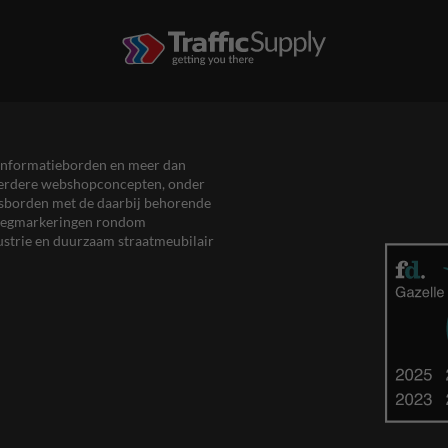
en informatieborden en meer dan
meerdere webshopconcepten, onder
eersborden met de daarbij behorende
, wegmarkeringen rondom
ustrie en duurzaam straatmeubilair