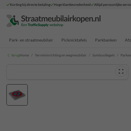
Korting bij directe betaling
Hoge klanttevredenheid
Altijd persoonlijke servi
Park- en straatmeubilair
Picknicktafels
Parkbanken
Afz
terug
Home
Terreininrichting en wegmeubilair
Symbooltegels
Parkee