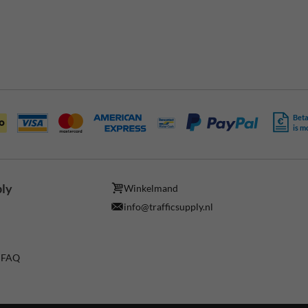
Beta
is m
ply
Winkelmand
info@trafficsupply.nl
/ FAQ