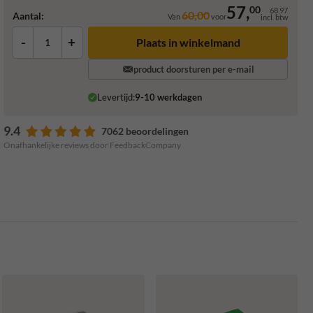
57,
00
68,97
60,00
Aantal:
Van
voor
incl. btw
-
+
Plaats in winkelmand
product doorsturen per e-mail
Levertijd:
9-10 werkdagen
9.4
7062 beoordelingen
Onafhankelijke reviews door FeedbackCompany