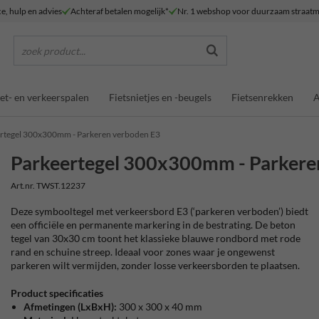
ce, hulp en advies
Achteraf betalen mogelijk*
Nr. 1 webshop voor duurzaam straatm
zoek product...
et- en verkeerspalen
Fietsnietjes en -beugels
Fietsenrekken
A
rtegel 300x300mm - Parkeren verboden E3
Parkeertegel 300x300mm - Parkere
Art.nr. TWST.12237
Deze symbooltegel met verkeersbord E3 (‘parkeren verboden’) biedt
een officiële en permanente markering in de bestrating. De beton
tegel van 30x30 cm toont het klassieke blauwe rondbord met rode
rand en schuine streep. Ideaal voor zones waar je ongewenst
parkeren wilt vermijden, zonder losse verkeersborden te plaatsen.
Product specificaties
Afmetingen
(LxBxH):
300 x 300 x 40 mm