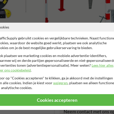
ookies
afficSupply gebruikt cookies en vergelijkbare technieken. Naast function
Slagbomen en draaibomen
Parkeerpalen
okies, waardoor de website goed werkt, plaatsen we ook analytische
okies om je de best mogelijke gebruikerservaring te bieden.
k plaatsen we marketing cookies en mobiele advertentie-identifiers,
armee wij en derde partijen gepersonaliseerde en niet-gepersonaliseerd
vertenties tonen (advertentiepersonalisatie). Meer weten?
Lees hier alles
er ons cookiebeleid
.
aar fabrieksgarantie
Controle door specialist
KOMO gecerti
or op "Cookies accepteren" te klikken, ga je akkoord met de instellingen
n alle cookies. Indien je kiest voor
weigeren
, plaatsen we alleen functione
 analytische cookies.
Cookies accepteren
Neem contact met ons o