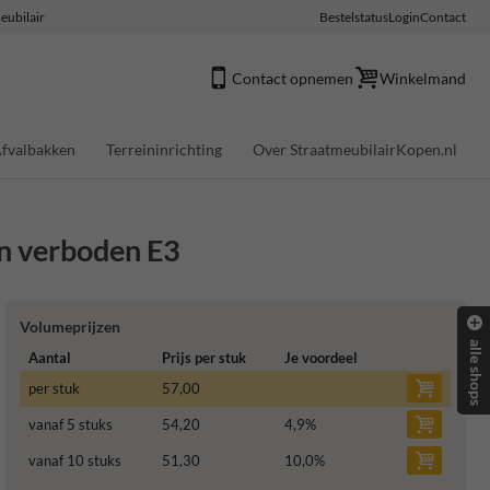
eubilair
Bestelstatus
Login
Contact
Contact opnemen
Winkelmand
fvalbakken
Terreininrichting
Over StraatmeubilairKopen.nl
n verboden E3
Volumeprijzen
alle shops
Aantal
Prijs per stuk
Je voordeel
per stuk
57,00
vanaf 5 stuks
54,20
4,9
%
vanaf 10 stuks
51,30
10,0
%