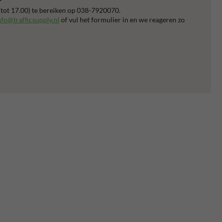
 tot 17.00) te bereiken op 038-7920070.
nfo@trafficsupply.nl
of vul het formulier in en we reageren zo