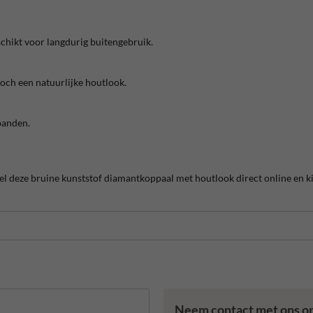
schikt voor langdurig buitengebruik.
toch een natuurlijke houtlook.
banden.
tel deze bruine kunststof diamantkoppaal met houtlook direct online en ki
Neem contact met ons o