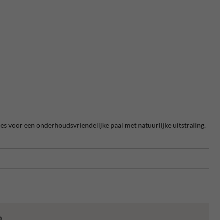
es voor een onderhoudsvriendelijke paal met natuurlijke uitstraling.
p