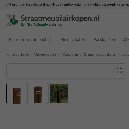
Korting bij directe betaling
Hoge klanttevredenheid
Altijd persoonlijke servi
Park- en straatmeubilair
Picknicktafels
Parkbanken
Afz
terug
Home
Verkeerspalen
Afzetpalen
Diamantkoppaal bruin (houtlo