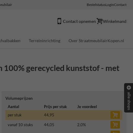
eubilair
Bestelstatus
Login
Contact
Contact opnemen
Winkelmand
fvalbakken
Terreininrichting
Over StraatmeubilairKopen.nl
n 100% gerecycled kunststof - met
alle shops
Volumeprijzen
Aantal
Prijs per stuk
Je voordeel
per stuk
44,95
vanaf 10 stuks
44,05
2,0
%