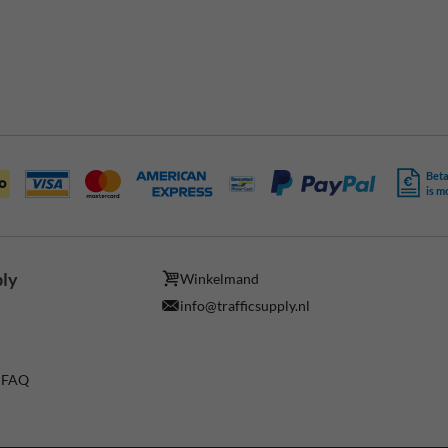
Beta
is m
ply
Winkelmand
info@trafficsupply.nl
/ FAQ