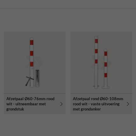
Afzetpaal Ø60-76mm rood
Afzetpaal rond Ø60-108mm
wit - uitneembaar met
rood wit - vaste uitvoering
grondstuk
met grondanker