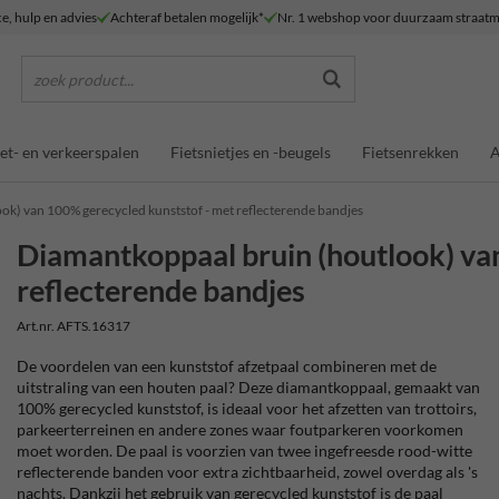
ce, hulp en advies
Achteraf betalen mogelijk*
Nr. 1 webshop voor duurzaam straatm
zoek product...
et- en verkeerspalen
Fietsnietjes en -beugels
Fietsenrekken
A
ok) van 100% gerecycled kunststof - met reflecterende bandjes
Diamantkoppaal bruin (houtlook) va
reflecterende bandjes
Art.nr. AFTS.16317
De voordelen van een kunststof afzetpaal combineren met de
uitstraling van een houten paal? Deze diamantkoppaal, gemaakt van
100% gerecycled kunststof, is ideaal voor het afzetten van trottoirs,
parkeerterreinen en andere zones waar foutparkeren voorkomen
moet worden. De paal is voorzien van twee ingefreesde rood-witte
reflecterende banden voor extra zichtbaarheid, zowel overdag als 's
nachts. Dankzij het gebruik van gerecycled kunststof is de paal