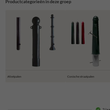
Productcategorieën in deze groep
Afzetpalen
Conische straatpalen
2 ja