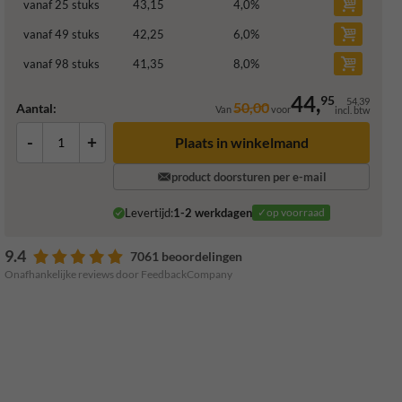
vanaf 25 stuks
43,15
4,0
%
vanaf 49 stuks
42,25
6,0
%
vanaf 98 stuks
41,35
8,0
%
44,
95
54,39
50,00
Aantal:
Van
voor
incl. btw
-
+
Plaats in winkelmand
product doorsturen per e-mail
Levertijd:
1-2 werkdagen
✓op voorraad
9.4
7061 beoordelingen
Onafhankelijke reviews door FeedbackCompany