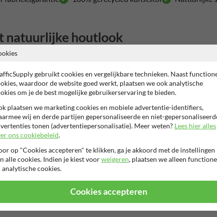
 natuurlijke houtlook
ookies
g van hout met de praktische voordelen van gerecycled kunststof. De pa
de bandjes. Daardoor valt de paal goed op bij daglicht, schemer en donke
afficSupply gebruikt cookies en vergelijkbare technieken. Naast function
okies, waardoor de website goed werkt, plaatsen we ook analytische
okies om je de best mogelijke gebruikerservaring te bieden.
ren, afschermen en geleiden van verkeer en voetgangers. Dit model heef
 staat de paal stevig, terwijl het materiaal onderhoudsvriendelijk blijft.
k plaatsen we marketing cookies en mobiele advertentie-identifiers,
armee wij en derde partijen gepersonaliseerde en niet-gepersonaliseerd
ook?
vertenties tonen (advertentiepersonalisatie). Meer weten?
Lees hier alles
er ons cookiebeleid
.
parkeerterreinen, voetpaden, pleinen, groenzones, inritten en bedrijvent
n rijverkeer en voetgangers. Wil je meer varianten vergelijken, bekijk d
or op "Cookies accepteren" te klikken, ga je akkoord met de instellingen
n alle cookies. Indien je kiest voor
weigeren
, plaatsen we alleen functione
 analytische cookies.
kt hem rotvrij, splintervrij, weerbestendig, slagvast en volledig recycleb
Cookies accepteren
e deze paal combineren met andere
afzetpalen
of duurzaam
park- en straa