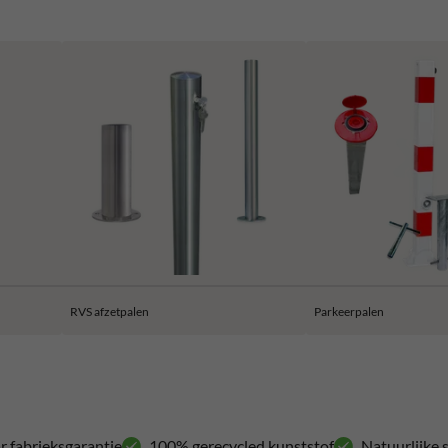
RVS afzetpalen
Parkeerpalen
ar fabrieksgarantie
100% gerecycled kunststof
Natuurlijke 