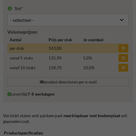
Slot*
Volumeprijzen
Aantal
Prijs per stuk
Je voordeel
per stuk
143,00
vanaf 5 stuks
135,90
5,0
%
vanaf 10 stuks
128,70
10,0
%
product doorsturen per e-mail
Levertijd:
7-8 werkdagen
Verzinkt stalen anti parkeerpaal
neerklapbaar met bodemplaat
wit
gepoedercoat.
Productspecificaties: