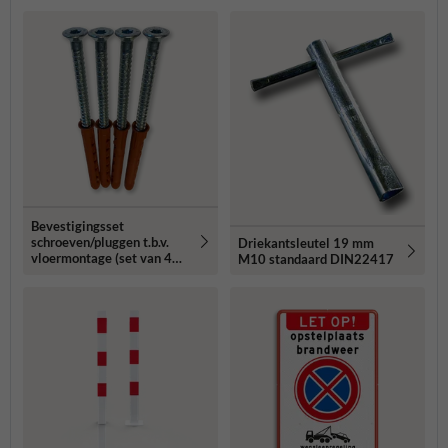
Bevestigingsset
schroeven/pluggen t.b.v.
Driekantsleutel 19 mm
vloermontage (set van 4
M10 standaard DIN22417
stuks)