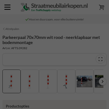
Mooi en duurzaam, voor elke buitenruimte!
Afzetpalen
Parkeerpaal 70x70mm wit rood - neerklapbaar met
bodemmontage
Art.nr. AFTS.09282
Productopties