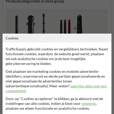
Productcategorieën in deze groep
Cookies
TrafficSupply gebruikt cookies en vergelijkbare technieken. Naast
functionele cookies, waardoor de website goed werkt, plaatsen
we ook analytische cookies om je de best mogelijke
gebruikerservaring te bieden.
Afzetpalen
Conische straatpalen
RVS a
Ook plaatsen we marketing cookies en mobiele advertentie-
identifiers, waarmee wij en derde partijen gepersonaliseerde en
Verkeerspalen
niet-gepersonaliseerde advertenties tonen
(advertentiepersonalisatie). Meer weten?
Lees hier alles over ons
cookiebeleid
.
Door op "Cookies accepteren" te klikken, ga je akkoord met de
Stel je vraag aan StraatmeubilairKopen.nl
instellingen van alle cookies. Indien je kiest voor
weigeren
,
plaatsen we alleen functionele en analytische cookies.
Naam*