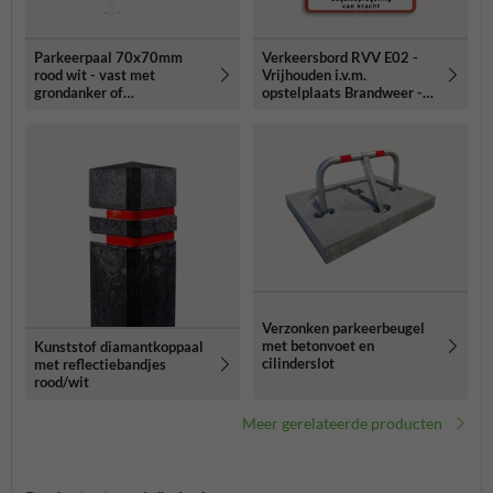
Parkeerpaal 70x70mm
Verkeersbord RVV E02 -
rood wit - vast met
Vrijhouden i.v.m.
grondanker of
opstelplaats Brandweer -
bodemmontage
Wegsleepregeling
Verzonken parkeerbeugel
met betonvoet en
Kunststof diamantkoppaal
cilinderslot
met reflectiebandjes
rood/wit
Meer gerelateerde producten