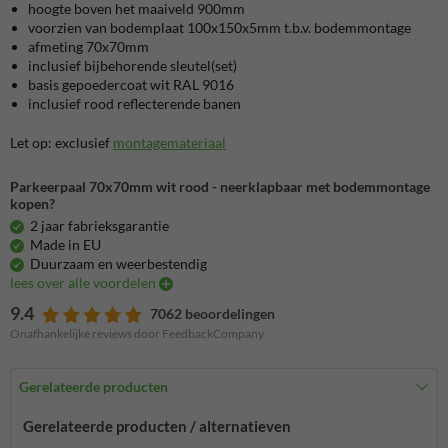
hoogte boven het maaiveld 900mm
voorzien van bodemplaat 100x150x5mm t.b.v. bodemmontage
afmeting 70x70mm
inclusief bijbehorende sleutel(set)
basis gepoedercoat wit RAL 9016
inclusief rood reflecterende banen
Let op: exclusief
montagemateriaal
Parkeerpaal 70x70mm wit rood - neerklapbaar met bodemmontage
kopen?
2 jaar fabrieksgarantie
Made in EU
Duurzaam en weerbestendig
lees over alle voordelen
9.4
7062 beoordelingen
Onafhankelijke reviews door FeedbackCompany
Gerelateerde producten
Gerelateerde producten / alternatieven