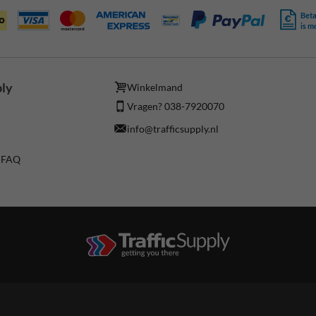
Beta
is m
ply
Winkelmand
Vragen? 038-7920070
info@trafficsupply.nl
/ FAQ