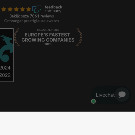
Bekijk onze
7061
reviews
Ontvanger prestigieuze awards
Livechat