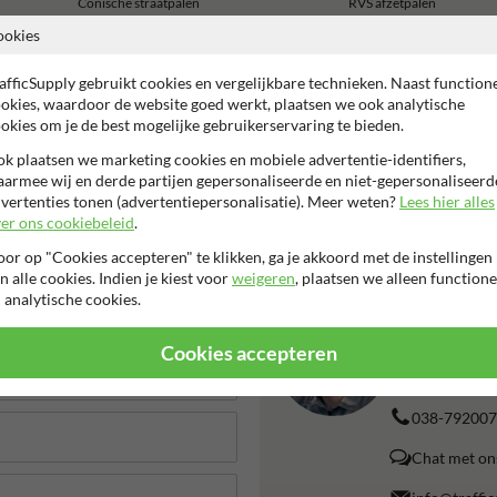
Conische straatpalen
RVS afzetpalen
ookies
afficSupply gebruikt cookies en vergelijkbare technieken. Naast function
okies, waardoor de website goed werkt, plaatsen we ook analytische
okies om je de best mogelijke gebruikerservaring te bieden.
2 jaar fabrieksgarantie
99% Hufterproof
Eigen producti
k plaatsen we marketing cookies en mobiele advertentie-identifiers,
armee wij en derde partijen gepersonaliseerde en niet-gepersonaliseerd
vertenties tonen (advertentiepersonalisatie). Meer weten?
Lees hier alles
er ons cookiebeleid
.
or op "Cookies accepteren" te klikken, ga je akkoord met de instellingen
n alle cookies. Indien je kiest voor
weigeren
, plaatsen we alleen functione
 analytische cookies.
Liever bell
We zijn vandaag
Cookies accepteren
producten en di
038-792007
Chat met on