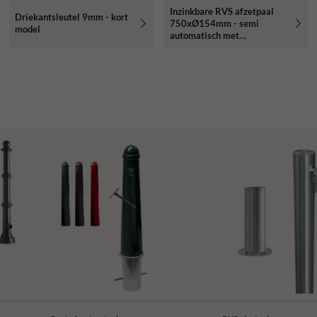
Inzinkbare RVS afzetpaal
Driekantsleutel 9mm - kort
750xØ154mm - semi
model
automatisch met
driekantslot