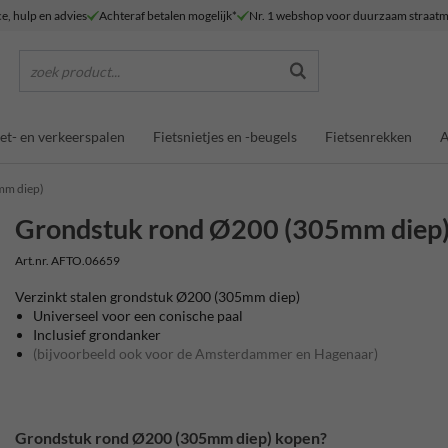
ce, hulp en advies
Achteraf betalen mogelijk*
Nr. 1 webshop voor duurzaam straatm
zoek product...
et- en verkeerspalen
Fietsnietjes en -beugels
Fietsenrekken
A
mm diep)
Grondstuk rond Ø200 (305mm diep
Art.nr. AFTO.06659
Verzinkt stalen grondstuk Ø200 (305mm diep)
Universeel voor een conische paal
Inclusief grondanker
(bijvoorbeeld ook voor de Amsterdammer en Hagenaar)
Grondstuk rond Ø200 (305mm diep) kopen?