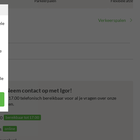
Parkeerpalen
Flexibele afzetpal
Verkeerspalen
ele
e
e
le
en? Neem contact op met Igor!
 tot 17.00 telefonisch bereikbaar voor al je vragen over onze
ensten.
0
bereikbaar tot 17.00
s
online