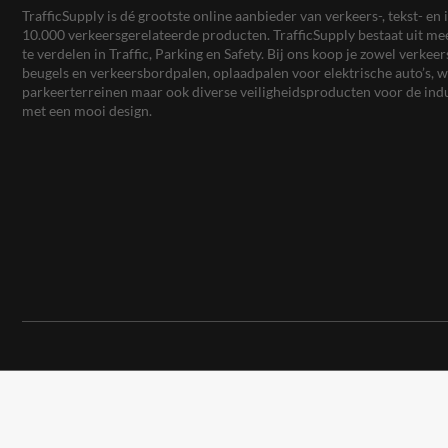
TrafficSupply is dé grootste online aanbieder van verkeers-, tekst- 
10.000 verkeersgerelateerde producten. TrafficSupply bestaat uit 
te verdelen in Traffic, Parking en Safety. Bij ons koop je zowel verk
beugels en verkeersbordpalen, oplaadpalen voor elektrische auto’s
parkeerterreinen maar ook diverse veiligheidsproducten voor de ind
met een mooi design.