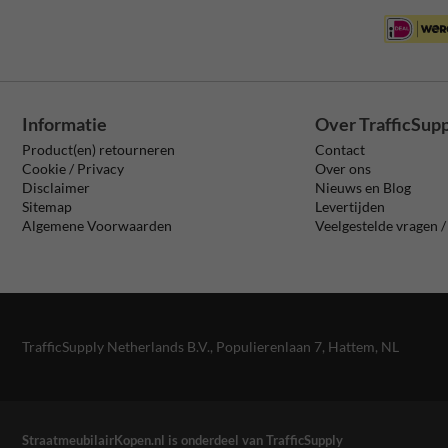
Informatie
Over TrafficSup
Product(en) retourneren
Contact
Cookie / Privacy
Over ons
Disclaimer
Nieuws en Blog
Sitemap
Levertijden
Algemene Voorwaarden
Veelgestelde vragen 
TrafficSupply Netherlands B.V.,
Populierenlaan 7
,
Hattem, NL
StraatmeubilairKopen.nl is onderdeel van TrafficSupply