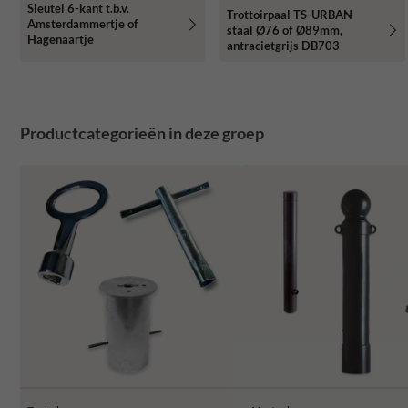
Sleutel 6-kant t.b.v.
Trottoirpaal TS-URBAN
Amsterdammertje of
staal Ø76 of Ø89mm,
Hagenaartje
antracietgrijs DB703
Productcategorieën in deze groep