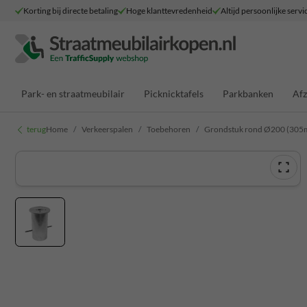
Korting bij directe betaling
Hoge klanttevredenheid
Altijd persoonlijke servi
Park- en straatmeubilair
Picknicktafels
Parkbanken
Afz
terug
Home
Verkeerspalen
Toebehoren
Grondstuk rond Ø200 (305