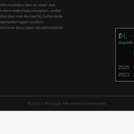
en informatieborden en meer dan
meerdere webshopconcepten, onder
eersborden met de daarbij behorende
, wegmarkeringen rondom
ustrie en duurzaam straatmeubilair
© 2026 TrafficSupply. Alle rechten voorbehouden.