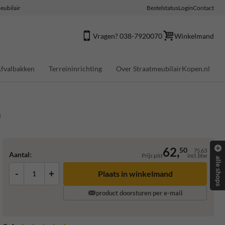
eubilair
Bestelstatus
Login
Contact
Vragen? 038-7920070
Winkelmand
fvalbakken
Terreininrichting
Over StraatmeubilairKopen.nl
)
62,
50
75,63
Aantal:
Prijs p/st
incl. btw
alle shops
-
+
Plaats in winkelmand
product doorsturen per e-mail