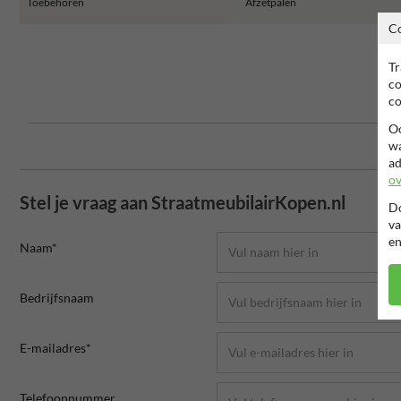
Toebehoren
Afzetpalen
C
Tr
co
co
Oo
wa
ad
ov
Stel je vraag aan StraatmeubilairKopen.nl
Do
va
en
Naam*
Bedrijfsnaam
E-mailadres*
Telefoonnummer