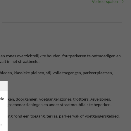
Verkeerspalen
n en zones overzichtelijk te houden, foutparkeren te ontmoedigen en
lt in het straatbeeld.
ieden, klassieke pleinen, stijlvolle toegangen, parkeerplaatsen,
ele
ervakken, doorgangen, voetgangerszones, trottoirs, gevelzones,
vels, groenvoorzieningen en ander straatmeubilair te beperken.
zetting rond een toegang, terras, parkeervak of voetgangersgebied.
e