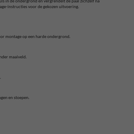
ls in de ondergrond en vergrendelt de paal zichzelf na
tage-instructies voor de gekozen uitvoering.
t voor montage op een harde ondergrond.
onder maaiveld.
.
ngen en stoepen.