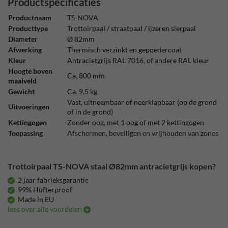
Productspecificaties
Productnaam
TS-NOVA
Producttype
Trottoirpaal / straatpaal / ijzeren sierpaal
Diameter
Ø 82mm
Afwerking
Thermisch verzinkt en gepoedercoat
Kleur
Antracietgrijs RAL 7016, of andere RAL kleur
Hoogte boven
Ca. 800 mm
maaiveld
Gewicht
Ca. 9,5 kg
Vast, uitneembaar of neerklapbaar (op de grond
Uitvoeringen
of in de grond)
Kettingogen
Zonder oog, met 1 oog of met 2 kettingogen
Toepassing
Afschermen, beveiligen en vrijhouden van zones
Trottoirpaal TS-NOVA staal Ø82mm antracietgrijs kopen?
2 jaar fabrieksgarantie
99% Hufterproof
Made in EU
lees over alle voordelen