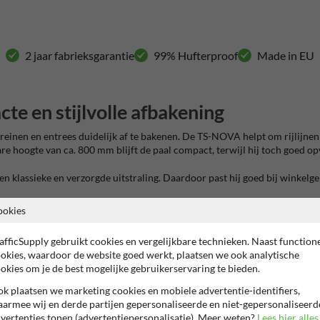
2 jaar fabrieksgarantie
99% Hufterproof
Made in EU
e en stijlvolle afbakening
reinen en entrees duidelijk af te bakenen. De TS-NOVA helpt om rijlijne
 hoogte van ca. 800 mm blijft de paal compact, terwijl hij toch goed opva
n klassieke en verzorgde uitstraling. Daardoor past hij goed bij winkelgeb
ookies
afficSupply gebruikt cookies en vergelijkbare technieken. Naast function
 zonder zware hekken of opvallende barrières te plaatsen. Denk aan parke
okies, waardoor de website goed werkt, plaatsen we ook analytische
ijk waar voertuigen niet gewenst zijn en helpt schade aan bestrating, ge
okies om je de best mogelijke gebruikerservaring te bieden.
tvoering met 1 of 2 kettingogen. Daarmee maak je eenvoudig een nette af
k plaatsen we marketing cookies en mobiele advertentie-identifiers,
n rustige en strakke afwerking.
armee wij en derde partijen gepersonaliseerde en niet-gepersonaliseerd
vertenties tonen (advertentiepersonalisatie). Meer weten?
Lees hier alles