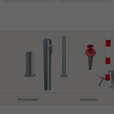
RVS afzetpalen
Parkeerpalen