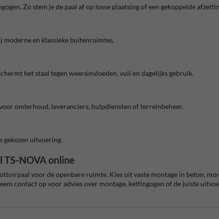
ngogen. Zo stem je de paal af op losse plaatsing of een gekoppelde afzetti
ij moderne en klassieke buitenruimtes.
chermt het staal tegen weersinvloeden, vuil en dagelijks gebruik.
oor onderhoud, leveranciers, hulpdiensten of terreinbeheer.
e gekozen uitvoering.
al TS-NOVA online
ottoirpaal voor de openbare ruimte. Kies uit vaste montage in beton, mo
 neem contact op voor advies over montage, kettingogen of de juiste uitvoe