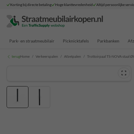
Korting bij directe betaling
Hoge klanttevredenheid
Altijd persoonlijke servi
Park- en straatmeubilair
Picknicktafels
Parkbanken
Afz
terug
Home
Verkeerspalen
Afzetpalen
Trottoirpaal TS-NOVA staal Ø