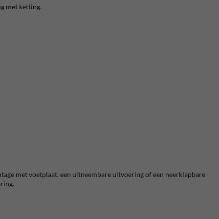
ng met ketting.
ntage met voetplaat, een uitneembare uitvoering of een neerklapbare
ring.