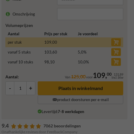
Omschrijving
Volumeprijzen
Aantal
Prijs per stuk
Je voordeel
per stuk
109,00
vanaf 5 stuks
103,60
5,0
%
vanaf 10 stuks
98,10
10,0
%
109,
00
131,89
125,00
Aantal:
Van
voor
incl. btw
-
+
Plaats in winkelmand
product doorsturen per e-mail
Levertijd:
7-8 werkdagen
9.4
7062 beoordelingen
Onafhankelijke reviews door FeedbackCompany