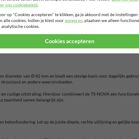
kiezen
er ons cookiebeleid
.
g met grondanker plaats je in beton. Deze variant past goed bij plekken w
or op "Cookies accepteren" te klikken, ga je akkoord met de instellingen
en totale lengte van ca. 1300 mm.
n alle cookies. Indien je kiest voor
weigeren
, plaatsen we alleen functione
 analytische cookies.
s dan voor de vaste uitvoering met voetplaat 100 x 150 mm. Deze bevestig
 slot, grondrozet en thermisch verzinkte grondhuls van ca. 500 mm onder
Cookies accepteren
uitvoering praktisch. Deze uitvoering heeft een zelfvergrendelend slot e
en diameter van Ø 82 mm en biedt een stevige basis voor dagelijks gebrui
, strooizout en andere weersinvloeden.
en rustige uitstraling. Hierdoor combineert de TS-NOVA een functionele
urzaamheid samen belangrijk zijn.
en betonfundering. Let op de juiste diepte, rechte uitlijning en gelijke tu