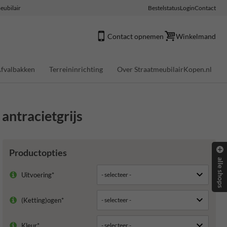
eubilair
Bestelstatus
Login
Contact
Contact opnemen
Winkelmand
fvalbakken
Terreininrichting
Over StraatmeubilairKopen.nl
ntracietgrijs
Productopties
alle shops
Uitvoering*
(Ketting)ogen*
Kleur*