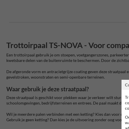
Trottoirpaal TS-NOVA - Voor compact
Een trottoirpaal gebruik je om stoepen, voetgangerszones, parkeerter
kwetsbare delen van de buitenruimte te beschermen. Door de zichtbare
De afgeronde vorm en antracietgrijze coating geven deze straatpaal ee
gevelstroken, woonstraten en semi-openbare terreinen.
C
Waar gebruik je deze straatpaal?
Tr
Deze straatpaal is geschikt voor plekken waar je verkeer wilt sturen
co
schoolomgevingen, bedrijfsterreinen en entrees. De paal maakt duidel
co
Wil je meerdere palen verbinden met een ketting? Kies dan voor de ui
Oo
Gebruik je geen ketting? Dan kies je de uitvoering zonder oog voor ee
wa
ad