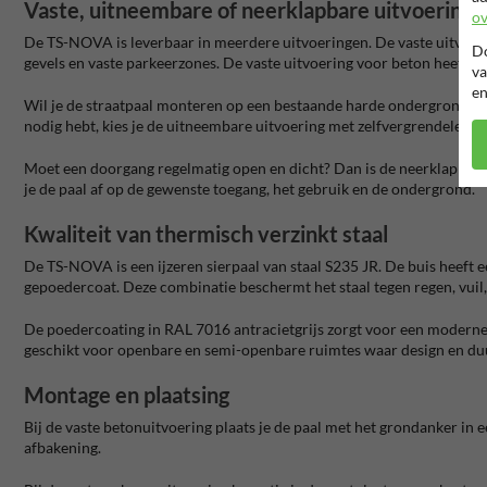
Vaste, uitneembare of neerklapbare uitvoering 
ov
De TS-NOVA is leverbaar in meerdere uitvoeringen. De vaste uitvoerin
Do
gevels en vaste parkeerzones. De vaste uitvoering voor beton heeft e
va
en
Wil je de straatpaal monteren op een bestaande harde ondergrond? Kie
nodig hebt, kies je de uitneembare uitvoering met zelfvergrendelend
Moet een doorgang regelmatig open en dicht? Dan is de neerklapbare 
je de paal af op de gewenste toegang, het gebruik en de ondergrond.
Kwaliteit van thermisch verzinkt staal
De TS-NOVA is een ijzeren sierpaal van staal S235 JR. De buis heeft e
gepoedercoat. Deze combinatie beschermt het staal tegen regen, vuil
De poedercoating in RAL 7016 antracietgrijs zorgt voor een moderne 
geschikt voor openbare en semi-openbare ruimtes waar design en du
Montage en plaatsing
Bij de vaste betonuitvoering plaats je de paal met het grondanker in e
afbakening.