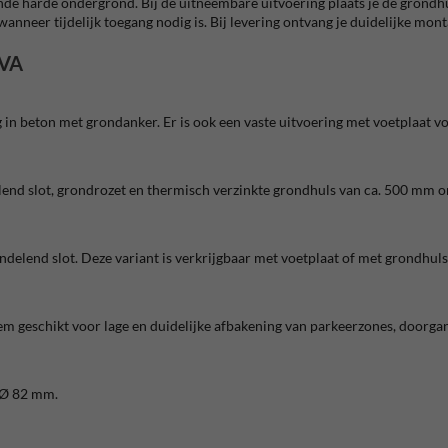
nde harde ondergrond. Bij de uitneembare uitvoering plaats je de grondhu
wanneer tijdelijk toegang nodig is. Bij levering ontvang je duidelijke mon
OVA
sing in beton met grondanker. Er is ook een vaste uitvoering met voetplaa
elend slot, grondrozet en thermisch verzinkte grondhuls van ca. 500 mm 
ndelend slot. Deze variant is verkrijgbaar met voetplaat of met grondhuls
m geschikt voor lage en duidelijke afbakening van parkeerzones, doorga
n Ø 82 mm.