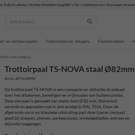
ce, hulp en advies
Achteraf betalen mogelijk*
Nr. 1 webshop voor duurzaam straatm
zoek product...
et- en verkeerspalen
Fietsnietjes en -beugels
Fietsenrekken
A
82mm antracietgrijs
Trottoirpaal TS-NOVA staal Ø82mm a
Art.nr. AFTS.04990
De trottoirpaal TS-NOVA is een compacte en stijlvolle straatpaal
voor het afbakenen, beveiligen en vrijhouden van buitenruimtes.
Deze sierpaal is gemaakt van stalen buis Ø 82 mm, thermisch
verzinkt en gepoedercoat in antracietgrijs RAL 7016. Door de
afgeronde vorm en klassieke uitstraling past deze ijzeren sierpaal
goed bij stoepen, pleinen, parkeerzones, winkelgebieden, entrees en
stijlvolle toegangen.