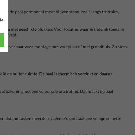
aar de paal permanent moet blijven staan, zoals langs trottoirs,
le
 je met geschikte pluggen. Voor locaties waar je tijdelijk toegang
 maaiveld.
n is leverbaar voor montage met voetplaat of met grondhuls. Zo stem
k in de buitenruimte. De paal is thermisch verzinkt en daarna
 afbakening met een verzorgde uitstraling. Dat maakt de paal
ssenafstand tussen meerdere palen. Zo ontstaat een veilige en nette