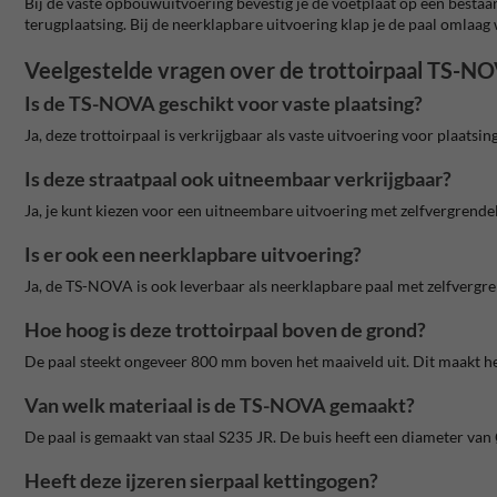
Bij de vaste opbouwuitvoering bevestig je de voetplaat op een bestaa
terugplaatsing. Bij de neerklapbare uitvoering klap je de paal omlaag 
Veelgestelde vragen over de trottoirpaal TS-N
Is de TS-NOVA geschikt voor vaste plaatsing?
Ja, deze trottoirpaal is verkrijgbaar als vaste uitvoering voor plaat
Is deze straatpaal ook uitneembaar verkrijgbaar?
Ja, je kunt kiezen voor een uitneembare uitvoering met zelfvergrend
Is er ook een neerklapbare uitvoering?
Ja, de TS-NOVA is ook leverbaar als neerklapbare paal met zelfvergre
Hoe hoog is deze trottoirpaal boven de grond?
De paal steekt ongeveer 800 mm boven het maaiveld uit. Dit maakt he
Van welk materiaal is de TS-NOVA gemaakt?
De paal is gemaakt van staal S235 JR. De buis heeft een diameter va
Heeft deze ijzeren sierpaal kettingogen?