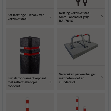
Ketting verzinkt staal
Set Ketting/sluithaak van
6mm - antraciet grijs
verzinkt staal
RAL7016
Verzonken parkeerbeugel
met betonvoet en
Kunststof diamantkoppaal
cilinderslot
met reflectiebandjes
rood/wit