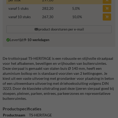
per stuk
297,00
vanaf 5 stuks
282,20
5,0
%
vanaf 10 stuks
267,30
10,0
%
product doorsturen per e-mail
Levertijd:
9-10 werkdagen
De trottoirpaal TS-HERITAGE is een robuuste en stijlvolle straatpaal
voor het afbakenen, beveiligen en vrijhouden van buitenruimtes.
Deze sierpaal is gemaakt van stalen buis Ø 140 mm, heeft een
aluminium bolkop en is standaard voorzien van 2 kettingogen. Je
kiest uit een vaste uitvoering met grondanker voor plaatsing in beton
of een uitneembare uitvoering met driehoekssluiting volgens DIN
3223. Door de klassieke uitstraling past deze ijzeren sierpaal goed bij
stoepen, pleinen, parken, entrees, parkeerzones en representatieve
buitenruimtes.
Productspecificaties
Productnaam
TS-HERITAGE