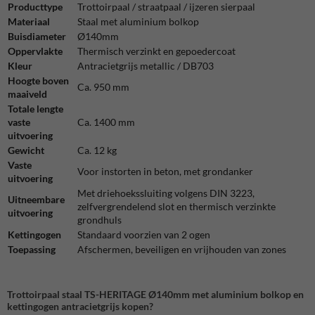
Producttype
Trottoirpaal / straatpaal / ijzeren sierpaal
Materiaal
Staal met aluminium bolkop
Buisdiameter
Ø140mm
Oppervlakte
Thermisch verzinkt en gepoedercoat
Kleur
Antracietgrijs metallic / DB703
Hoogte boven
Ca. 950 mm
maaiveld
Totale lengte
vaste
Ca. 1400 mm
uitvoering
Gewicht
Ca. 12 kg
Vaste
Voor instorten in beton, met grondanker
uitvoering
Met driehoekssluiting volgens DIN 3223,
Uitneembare
zelfvergrendelend slot en thermisch verzinkte
uitvoering
grondhuls
Kettingogen
Standaard voorzien van 2 ogen
Toepassing
Afschermen, beveiligen en vrijhouden van zones
Trottoirpaal staal TS-HERITAGE Ø140mm met aluminium bolkop en
kettingogen antracietgrijs kopen?