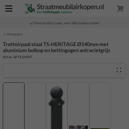
Mooi en duurzaam, voor elke buitenruimte!
Afzetpalen
Trottoirpaal staal TS-HERITAGE Ø140mm met
aluminium bolkop en kettingogen antracietgrijs
Art.nr. AFTS.04907