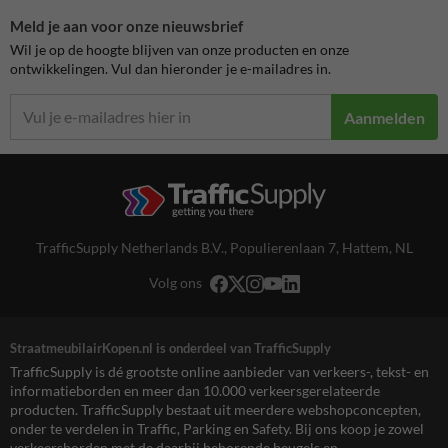
Meld je aan voor onze nieuwsbrief
Wil je op de hoogte blijven van onze producten en onze
ontwikkelingen. Vul dan hieronder je e-mailadres in.
Aanmelden
TrafficSupply Netherlands B.V.,
Populierenlaan 7
,
Hattem, NL
Volg ons
StraatmeubilairKopen.nl is onderdeel van TrafficSupply
TrafficSupply is dé grootste online aanbieder van verkeers-, tekst- en
informatieborden en meer dan 10.000 verkeersgerelateerde
producten. TrafficSupply bestaat uit meerdere webshopconcepten,
onder te verdelen in Traffic, Parking en Safety. Bij ons koop je zowel
verkeersborden met de daarbij behorende beugels en