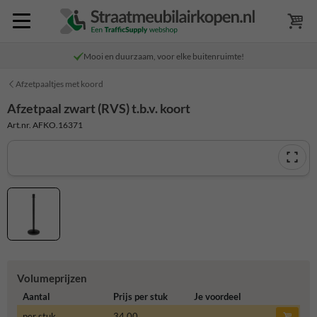
Mooi en duurzaam, voor elke buitenruimte!
Afzetpaaltjes met koord
Afzetpaal zwart (RVS) t.b.v. koort
Art.nr. AFKO.16371
Volumeprijzen
Aantal
Prijs per stuk
Je voordeel
per stuk
34,00