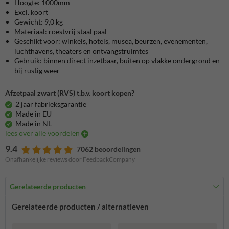
Hoogte: 1000mm
Excl. koort
Gewicht: 9,0 kg
Materiaal: roestvrij staal paal
Geschikt voor: winkels, hotels, musea, beurzen, evenementen,
luchthavens, theaters en ontvangstruimtes
Gebruik: binnen direct inzetbaar, buiten op vlakke ondergrond en
bij rustig weer
Afzetpaal zwart (RVS) t.b.v. koort kopen?
2 jaar fabrieksgarantie
Made in EU
Made in NL
lees over alle voordelen
9.4
7062 beoordelingen
Onafhankelijke reviews door FeedbackCompany
Gerelateerde producten
Gerelateerde producten / alternatieven