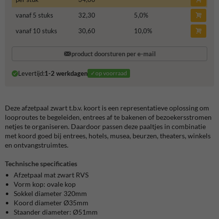
vanaf 5 stuks
32,30
5,0
%
vanaf 10 stuks
30,60
10,0
%
product doorsturen per e-mail
Levertijd:
1-2 werkdagen
✓op voorraad
Deze afzetpaal zwart t.b.v. koort is een representatieve oplossing om
looproutes te begeleiden, entrees af te bakenen of bezoekersstromen
netjes te organiseren. Daardoor passen deze paaltjes in combinatie
met koord goed bij entrees, hotels, musea, beurzen, theaters, winkels
en ontvangstruimtes.
Technische specificaties
Afzetpaal mat zwart RVS
Vorm kop: ovale kop
Sokkel diameter 320mm
Koord diameter Ø35mm
Staander diameter: Ø51mm