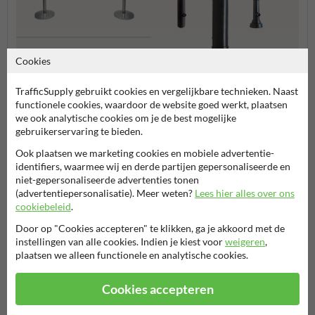
Cookies
Afzetpaaltjes met koord
TrafficSupply gebruikt cookies en vergelijkbare technieken. Naast
Afzetpalen
Conisc
functionele cookies, waardoor de website goed werkt, plaatsen
we ook analytische cookies om je de best mogelijke
gebruikerservaring te bieden.
Verkeerspalen
Ook plaatsen we marketing cookies en mobiele advertentie-
identifiers, waarmee wij en derde partijen gepersonaliseerde en
niet-gepersonaliseerde advertenties tonen
(advertentiepersonalisatie). Meer weten?
Lees hier alles over ons
Stel je vraag aan StraatmeubilairKopen.nl
cookiebeleid
.
Naam*
Door op "Cookies accepteren" te klikken, ga je akkoord met de
instellingen van alle cookies. Indien je kiest voor
weigeren
,
plaatsen we alleen functionele en analytische cookies.
Bedrijfsnaam
Cookies accepteren