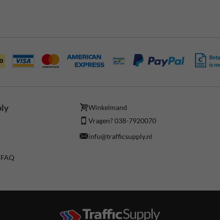
Beta
is m
ply
Winkelmand
Vragen? 038-7920070
info@trafficsupply.nl
/ FAQ