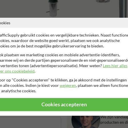
ookies
Conische straatpalen
RVS afzetpalen
afficSupply gebruikt cookies en vergelijkbare technieken. Naast function
okies, waardoor de website goed werkt, plaatsen we ook analytische
okies om je de best mogelijke gebruikerservaring te bieden.
k plaatsen we marketing cookies en mobiele advertentie-identifiers,
armee wij en derde partijen gepersonaliseerde en niet-gepersonaliseerd
vertenties tonen (advertentiepersonalisatie). Meer weten?
Lees hier alles
2 jaar fabrieksgarantie
99% Hufterproof
Eigen producti
er ons cookiebeleid
.
or op "Cookies accepteren" te klikken, ga je akkoord met de instellingen
n alle cookies. Indien je kiest voor
weigeren
, plaatsen we alleen functione
 analytische cookies.
Cookies accepteren
Liever bell
We zijn vandaag
producten en di