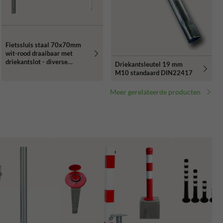
Fietssluis staal 70x70mm
wit-rood draaibaar met
driekantslot - diverse
Driekantsleutel 19 mm
lengtes
M10 standaard DIN22417
Meer gerelateerde producten