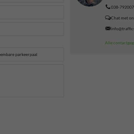
038-792007
Chat met on
info@traffic
Alle contactge