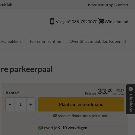
eubilair
Bestelstatus
Login
Contact
Vragen? 038-7920070
Winkelmand
fvalbakken
Terreininrichting
Over StraatmeubilairKopen.nl
re parkeerpaal
33,
20
40,17
Aantal:
Prijs p/st
incl. btw
alle shops
-
+
Plaats in winkelmand
product doorsturen per e-mail
Levertijd:
9-10 werkdagen