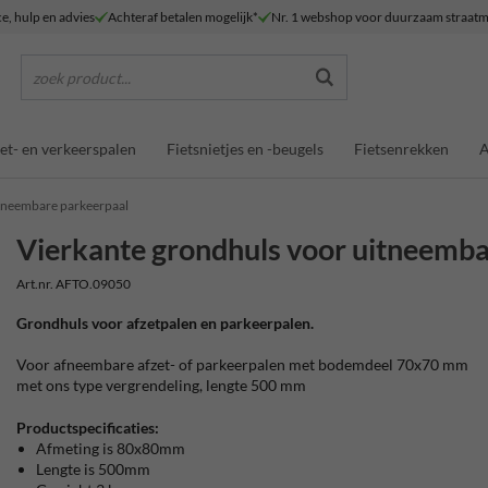
ce, hulp en advies
Achteraf betalen mogelijk*
Nr. 1 webshop voor duurzaam straatm
zoek product...
et- en verkeerspalen
Fietsnietjes en -beugels
Fietsenrekken
A
itneembare parkeerpaal
Vierkante grondhuls voor uitneemba
Art.nr. AFTO.09050
Grondhuls voor afzetpalen en parkeerpalen.
Voor afneembare afzet- of parkeerpalen met bodemdeel 70x70 mm
met ons type vergrendeling, lengte 500 mm
Productspecificaties:
Afmeting is 80x80mm
Lengte is 500mm