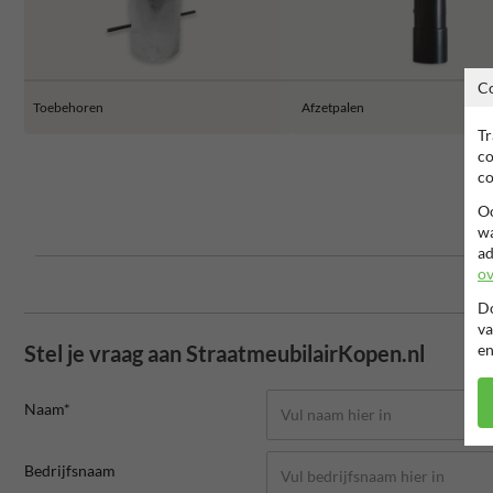
C
Toebehoren
Afzetpalen
Tr
co
co
Oo
wa
ad
ov
Do
va
en
Stel je vraag aan StraatmeubilairKopen.nl
Naam*
Bedrijfsnaam