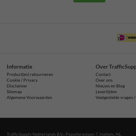
Informatie
Over TrafficSup
Product(en) retourneren
Contact
Cookie / Privacy
Over ons
Disclaimer
Nieuws en Blog
Sitemap
Levertijden
Algemene Voorwaarden
Veelgestelde vragen 
TrafficSupply Netherlands B.V.,
Populierenlaan 7
,
Hattem, NL