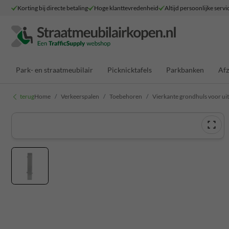
Korting bij directe betaling
Hoge klanttevredenheid
Altijd persoonlijke servi
Park- en straatmeubilair
Picknicktafels
Parkbanken
Afz
terug
Home
Verkeerspalen
Toebehoren
Vierkante grondhuls voor u