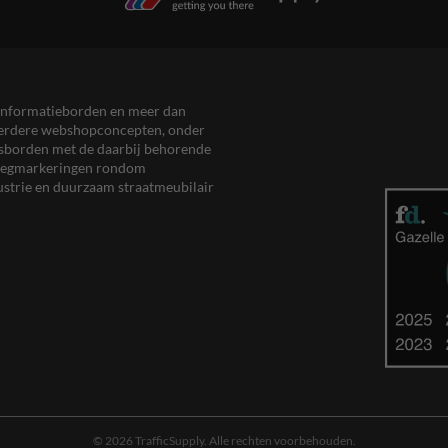
en informatieborden en meer dan
meerdere webshopconcepten, onder
eersborden met de daarbij behorende
, wegmarkeringen rondom
ustrie en duurzaam straatmeubilair
© 2026 TrafficSupply. Alle rechten voorbehouden.