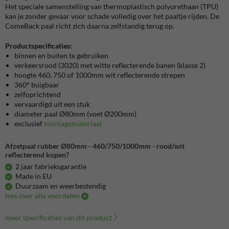
Het speciale samenstelling van thermoplastisch polyurethaan (TPU)
kan je zonder gevaar voor schade volledig over het paaltje rijden. De
ComeBack paal richt zich daarna zelfstandig terug op.
Productspecificaties:
binnen en buiten te gebruiken
verkeersrood (3020) met witte reflecterende banen (klasse 2)
hoogte 460, 750 of 1000mm wit reflecterende strepen
360° buigbaar
zelfoprichtend
vervaardigd uit een stuk
diameter paal Ø80mm (voet Ø200mm)
exclusief
montagemateriaal
Afzetpaal rubber Ø80mm - 460/750/1000mm - rood/wit
reflecterend kopen?
2 jaar fabrieksgarantie
Made in EU
Duurzaam en weerbestendig
lees over alle voordelen
meer specificaties van dit product