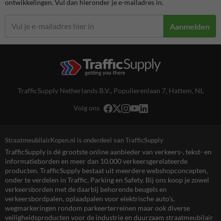
ontwikkelingen. Vul dan hieronder je e-mailadres in.
Aanmelden
TrafficSupply Netherlands B.V.,
Populierenlaan 7
,
Hattem, NL
Volg ons
StraatmeubilairKopen.nl is onderdeel van TrafficSupply
TrafficSupply is dé grootste online aanbieder van verkeers-, tekst- en
informatieborden en meer dan 10.000 verkeersgerelateerde
producten. TrafficSupply bestaat uit meerdere webshopconcepten,
onder te verdelen in Traffic, Parking en Safety. Bij ons koop je zowel
verkeersborden met de daarbij behorende beugels en
verkeersbordpalen, oplaadpalen voor elektrische auto’s,
wegmarkeringen rondom parkeerterreinen maar ook diverse
veiligheidsproducten voor de industrie en duurzaam straatmeubilair