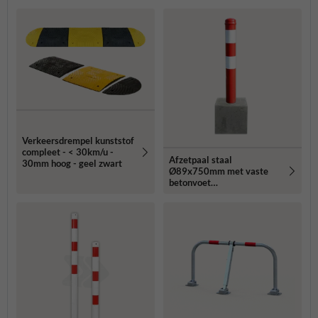
Verkeersdrempel kunststof
compleet - < 30km/u -
Afzetpaal staal
30mm hoog - geel zwart
Ø89x750mm met vaste
betonvoet
295x295x350mm