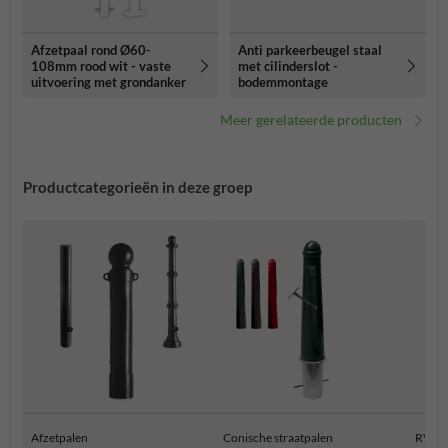
Afzetpaal rond Ø60-
Anti parkeerbeugel staal
108mm rood wit - vaste
met cilinderslot -
uitvoering met grondanker
bodemmontage
Meer gerelateerde producten
Productcategorieën in deze groep
Afzetpalen
Conische straatpalen
RVS a