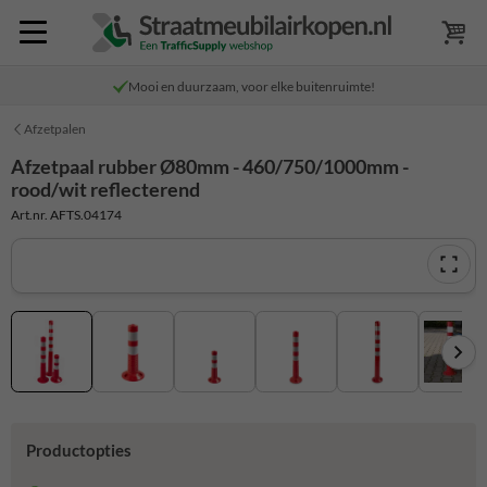
Mooi en duurzaam, voor elke buitenruimte!
Afzetpalen
Afzetpaal rubber Ø80mm - 460/750/1000mm -
rood/wit reflecterend
Art.nr. AFTS.04174
Productopties