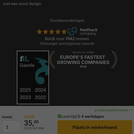
met een mooi design.
Klantbeoordelingen
Bekijk onze
7062
reviews
Ontvanger prestigieuze awards
productopties tonen
Levertijd:
3-4 werkdagen
50,00
Aantal:
35,
00
42,35
incl. btw
© 2026 TrafficSupply. Alle rechten voorbehouden.