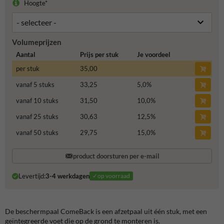
Hoogte*
Volumeprijzen
Aantal
Prijs per stuk
Je voordeel
per stuk
35,00
vanaf 5 stuks
33,25
5,0
%
vanaf 10 stuks
31,50
10,0
%
vanaf 25 stuks
30,63
12,5
%
vanaf 50 stuks
29,75
15,0
%
product doorsturen per e-mail
Levertijd:
3-4 werkdagen
✓op voorraad
De beschermpaal ComeBack is een afzetpaal uit één stuk, met een
geïntegreerde voet die op de grond te monteren is.