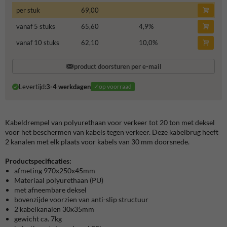
per stuk
69,00
vanaf 5 stuks
65,60
4,9
%
vanaf 10 stuks
62,10
10,0
%
product doorsturen per e-mail
Levertijd:
3-4 werkdagen
✓op voorraad
Kabeldrempel van polyurethaan voor verkeer tot 20 ton met deksel
voor het beschermen van kabels tegen verkeer. Deze kabelbrug heeft
2 kanalen met elk plaats voor kabels van 30 mm doorsnede.
Productspecificaties:
afmeting 970x250x45mm
Materiaal polyurethaan (PU)
met afneembare deksel
bovenzijde voorzien van anti-slip structuur
2 kabelkanalen 30x35mm
gewicht ca. 7kg