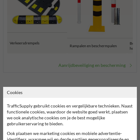
Verkeersdrempels
Besch
Rampalen en beschermpalen
hoekb
Aanrijdbeveiliging en bescherming
Cookies
Topkwaliteit 2-kanaals rubberen kabelbrug
Bescherm jouw kabels en verhoog de veiligheid met deze 2-kanaals
TrafficSupply gebruikt cookies en vergelijkbare technieken. Naast
rubberen kabelbrug is speciaal ontworpen om kabels tot 30 mm
functionele cookies, waardoor de website goed werkt, plaatsen
diameter te beschermen tegen verkeersbelasting tot 20 ton. Dit
we ook analytische cookies om je de best mogelijke
maakt het een ideale keuze voor drukke locaties waar zowel
gebruikerservaring te bieden.
veiligheid als functionaliteit essentieel zijn.
Ook plaatsen we marketing cookies en mobiele advertentie-
identifiers, waarmee wij en derde partijen gepersonaliseerde en