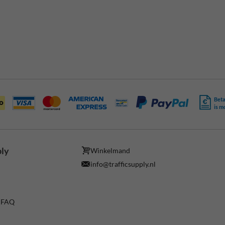
Beta
is m
ply
Winkelmand
info@trafficsupply.nl
/ FAQ