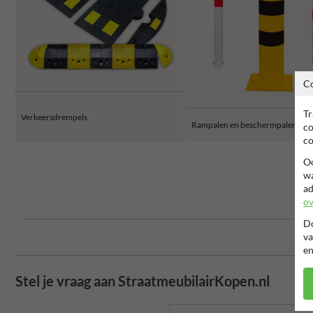
C
Tr
Verkeersdrempels
Rampalen en beschermpalen
co
co
Oo
wa
ad
ov
Do
va
en
Stel je vraag aan StraatmeubilairKopen.nl