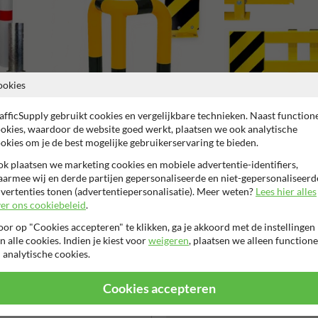
ookies
afficSupply gebruikt cookies en vergelijkbare technieken. Naast function
Beschermbeugels en hoekbeschermers
Stelling en kolombescher
okies, waardoor de website goed werkt, plaatsen we ook analytische
okies om je de best mogelijke gebruikerservaring te bieden.
k plaatsen we marketing cookies en mobiele advertentie-identifiers,
armee wij en derde partijen gepersonaliseerde en niet-gepersonaliseerd
vertenties tonen (advertentiepersonalisatie). Meer weten?
Lees hier alles
er ons cookiebeleid
.
2 jaar fabrieksgarantie
99% Hufterproof
TUV Geprüft
or op "Cookies accepteren" te klikken, ga je akkoord met de instellingen
n alle cookies. Indien je kiest voor
weigeren
, plaatsen we alleen functione
 analytische cookies.
Cookies accepteren