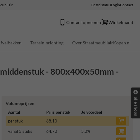
eubilair
Bestelstatus
Login
Contact
Contact opnemen
Winkelmand
fvalbakken
Terreininrichting
Over StraatmeubilairKopen.nl
- middenstuk - 800x400x50mm -
alle shops
Volumeprijzen
Aantal
Prijs per stuk
Je voordeel
per stuk
68,10
vanaf 5 stuks
64,70
5,0
%