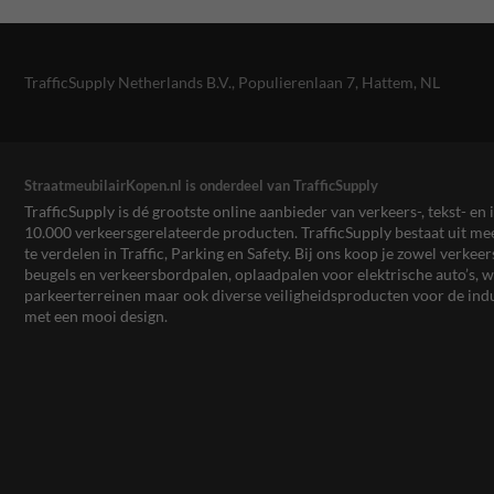
TrafficSupply Netherlands B.V.,
Populierenlaan 7
,
Hattem, NL
StraatmeubilairKopen.nl is onderdeel van TrafficSupply
TrafficSupply is dé grootste online aanbieder van verkeers-, tekst- 
10.000 verkeersgerelateerde producten. TrafficSupply bestaat uit 
te verdelen in Traffic, Parking en Safety. Bij ons koop je zowel verk
beugels en verkeersbordpalen, oplaadpalen voor elektrische auto’s
parkeerterreinen maar ook diverse veiligheidsproducten voor de ind
met een mooi design.