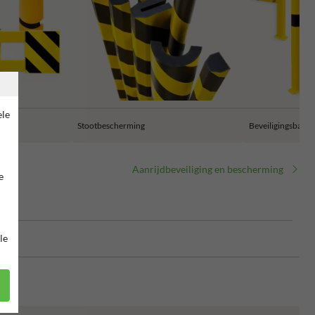
ele
ming
Stootbescherming
Beveiligingsbalus
Aanrijdbeveiliging en bescherming
e
le