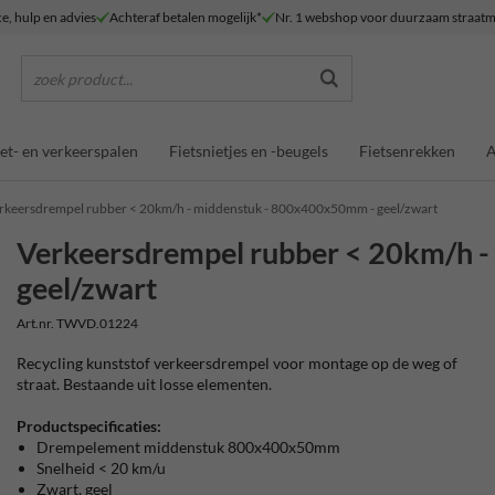
ce, hulp en advies
Achteraf betalen mogelijk*
Nr. 1 webshop voor duurzaam straatm
zoek product...
et- en verkeerspalen
Fietsnietjes en -beugels
Fietsenrekken
A
rkeersdrempel rubber < 20km/h - middenstuk - 800x400x50mm - geel/zwart
Verkeersdrempel rubber < 20km/h 
geel/zwart
Art.nr. TWVD.01224
Recycling kunststof verkeersdrempel voor montage op de weg of
straat. Bestaande uit losse elementen.
Productspecificaties:
Drempelement middenstuk 800x400x50mm
Snelheid < 20 km/u
Zwart, geel