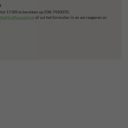
p
 tot 17.00) te bereiken op 038-7920070.
nfo@trafficsupply.nl
of vul het formulier in en we reageren zo