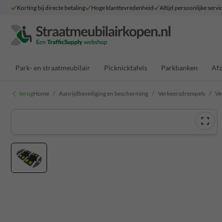
Korting bij directe betaling
Hoge klanttevredenheid
Altijd persoonlijke servi
Park- en straatmeubilair
Picknicktafels
Parkbanken
Afz
terug
Home
Aanrijdbeveiliging en bescherming
Verkeersdrempels
Ve