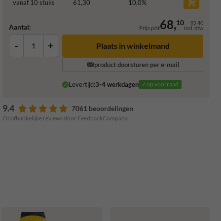
vanaf 10 stuks
61,30
10,0
%
68,
10
82,40
Aantal:
Prijs p/st
incl. btw
-
+
Plaats in winkelmand
product doorsturen per e-mail
Levertijd:
3-4 werkdagen
✓op voorraad
9.4
7061 beoordelingen
Onafhankelijke reviews door FeedbackCompany