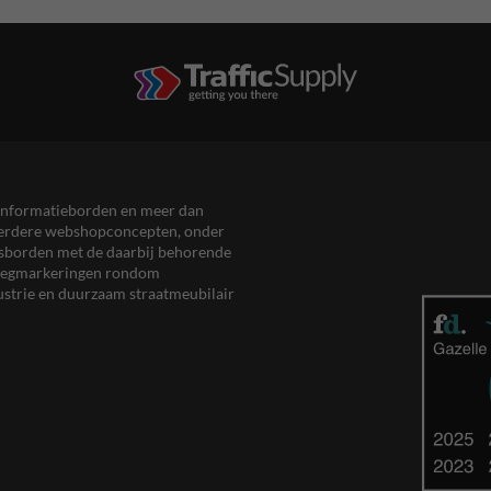
en informatieborden en meer dan
meerdere webshopconcepten, onder
eersborden met de daarbij behorende
, wegmarkeringen rondom
ustrie en duurzaam straatmeubilair