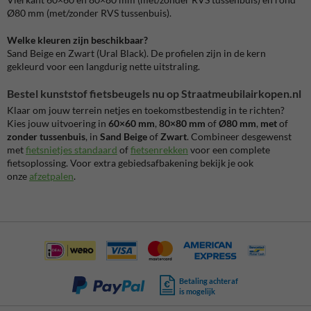
Ø80 mm (met/zonder RVS tussenbuis).
Welke kleuren zijn beschikbaar?
Sand Beige en Zwart (Ural Black). De profielen zijn in de kern
gekleurd voor een langdurig nette uitstraling.
Bestel kunststof fietsbeugels nu op Straatmeubilairkopen.nl
Klaar om jouw terrein netjes en toekomstbestendig in te richten?
Kies jouw uitvoering in
60×60 mm
,
80×80 mm
of
Ø80 mm
,
met
of
zonder tussenbuis
, in
Sand Beige
of
Zwart
. Combineer desgewenst
met
fietsnietjes standaard
of
fietsenrekken
voor een complete
fietsoplossing. Voor extra gebiedsafbakening bekijk je ook
onze
afzetpalen
.
Betaling achteraf
is mogelijk