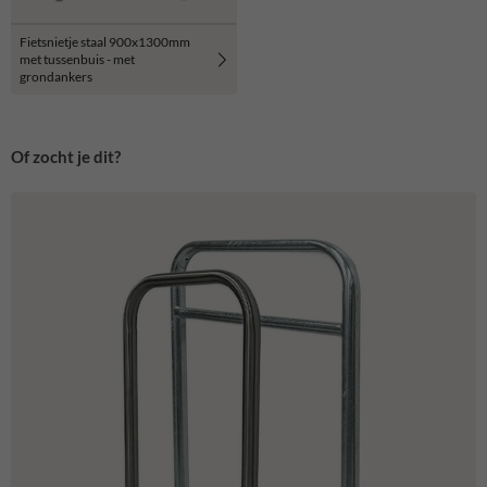
Fietsnietje staal 900x1300mm
met tussenbuis - met
grondankers
Of zocht je dit?