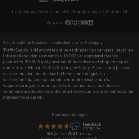
TrafficSupply Netherlands B.V.,
Populierenlaan 7
,
Hattem, NL
Volg ons
StraatmeubilairKopen.nl is onderdeel van TrafficSupply
TrafficSupply is dé grootste online aanbieder van verkeers-, tekst- en
informatieborden en meer dan 10.000 verkeersgerelateerde
producten. TrafficSupply bestaat uit meerdere webshopconcepten,
onder te verdelen in Traffic, Parking en Safety. Bij ons koop je zowel
verkeersborden met de daarbij behorende beugels en
verkeersbordpalen, oplaadpalen voor elektrische auto’s,
wegmarkeringen rondom parkeerterreinen maar ook diverse
veiligheidsproducten voor de industrie en duurzaam straatmeubilair
met een mooi design.
Klantbeoordelingen
Bekijk onze
7061
reviews
Ontvanger prestigieuze awards