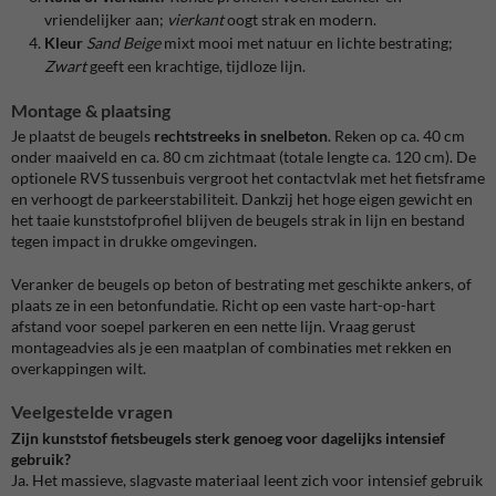
vriendelijker aan;
vierkant
oogt strak en modern.
Kleur
Sand Beige
mixt mooi met natuur en lichte bestrating;
Zwart
geeft een krachtige, tijdloze lijn.
Montage & plaatsing
Je plaatst de beugels
rechtstreeks in snelbeton
. Reken op ca. 40 cm
onder maaiveld en ca. 80 cm zichtmaat (totale lengte ca. 120 cm). De
optionele RVS tussenbuis vergroot het contactvlak met het fietsframe
en verhoogt de parkeerstabiliteit. Dankzij het hoge eigen gewicht en
het taaie kunststofprofiel blijven de beugels strak in lijn en bestand
tegen impact in drukke omgevingen.
Veranker de beugels op beton of bestrating met geschikte ankers, of
plaats ze in een betonfundatie. Richt op een vaste hart-op-hart
afstand voor soepel parkeren en een nette lijn. Vraag gerust
montageadvies als je een maatplan of combinaties met rekken en
overkappingen wilt.
Veelgestelde vragen
Zijn kunststof fietsbeugels sterk genoeg voor dagelijks intensief
gebruik?
Ja. Het massieve, slagvaste materiaal leent zich voor intensief gebruik