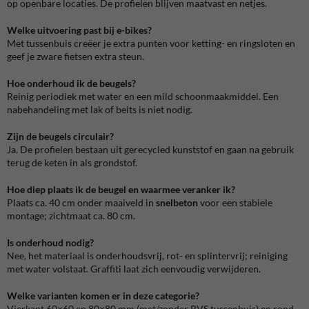
op openbare locaties. De profielen blijven maatvast en netjes.
Welke uitvoering past bij e-bikes?
Met tussenbuis creëer je extra punten voor ketting- en ringsloten en
geef je zware fietsen extra steun.
Hoe onderhoud ik de beugels?
Reinig periodiek met water en een mild schoonmaakmiddel. Een
nabehandeling met lak of beits is niet nodig.
Zijn de beugels circulair?
Ja. De profielen bestaan uit gerecycled kunststof en gaan na gebruik
terug de keten in als grondstof.
Hoe diep plaats ik de beugel en waarmee veranker ik?
Plaats ca. 40 cm onder maaiveld in
snelbeton
voor een stabiele
montage; zichtmaat ca. 80 cm.
Is onderhoud nodig?
Nee, het materiaal is onderhoudsvrij, rot- en splintervrij; reiniging
met water volstaat. Graffiti laat zich eenvoudig verwijderen.
Welke varianten komen er in deze categorie?
Vierkant 60×60 en 80×80 mm (met/zonder RVS tussenbuis) en rond