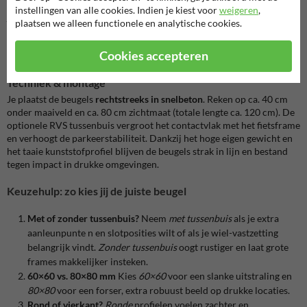
duidelijke loop- en rijroutes. Dankzij met-of-zonder-tussenbuis geef
instellingen van alle cookies. Indien je kiest voor
weigeren
,
je e-bikes, stadsfietsen en bakfietsen een stabiele parkeerplek met
plaatsen we alleen functionele en analytische cookies.
voldoende slotpunten. Combineer voor complete stallingen met
fietsenrekken
of kies voor vaste opstellingen met
fietsbeugels met
Cookies accepteren
betonvoeten
.
Techniek & montage
Je plaatst de beugels
rechtstreeks in snelbeton
. Reken op ca. 40 cm
onder maaiveld en ca. 80 cm zichtmaat (totale lengte ca. 120 cm). De
optionele RVS tussenbuis vergroot het contactvlak met het fietsframe
en verhoogt de parkeerstabiliteit. Dankzij het hoge eigen gewicht en
het taaie kunststofprofiel blijven de beugels strak in lijn en bestand
tegen impact in drukke omgevingen.
Keuzehulp: zo kies jij de juiste beugel
Met of zonder tussenbuis?
Neem
met tussenbuis
als je extra
aanleunpunte n en slotposities wilt of als je wiel-vastzetting
belangrijk vindt.
Zonder tussenbuis
oogt rustiger en laat grote
frames makkelijker insteken.
60×60 vs. 80×80 mm
Kies
60×60
voor een slanke uitstraling en
80×80
voor een forser, extra robuust beeld op drukke locaties.
Rond of vierkant?
Ronde
profielen voelen zachter en