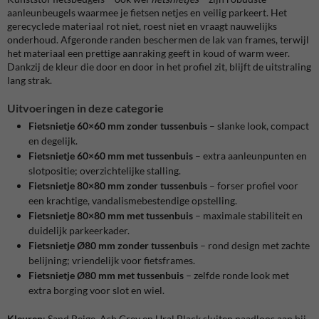
aanleunbeugels waarmee je fietsen netjes en veilig parkeert. Het
gerecyclede materiaal rot niet, roest niet en vraagt nauwelijks
onderhoud. Afgeronde randen beschermen de lak van frames, terwijl
het materiaal een prettige aanraking geeft in koud of warm weer.
Dankzij de kleur die door en door in het profiel zit, blijft de uitstraling
lang strak.
Uitvoeringen in deze categorie
Fietsnietje 60×60 mm zonder tussenbuis
– slanke look, compact
en degelijk.
Fietsnietje 60×60 mm met tussenbuis
– extra aanleunpunten en
slotpositie; overzichtelijke stalling.
Fietsnietje 80×80 mm zonder tussenbuis
– forser profiel voor
een krachtige, vandalismebestendige opstelling.
Fietsnietje 80×80 mm met tussenbuis
– maximale stabiliteit en
duidelijk parkeerkader.
Fietsnietje Ø80 mm zonder tussenbuis
– rond design met zachte
belijning; vriendelijk voor fietsframes.
Fietsnietje Ø80 mm met tussenbuis
– zelfde ronde look met
extra borging voor slot en wiel.
Kleuren
: Sand Beige, Ash Grey en Ural Black sluiten naadloos aan bij