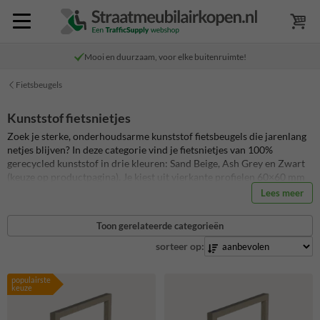
Mooi en duurzaam, voor elke buitenruimte!
Fietsbeugels
Kunststof fietsnietjes
Zoek je sterke, onderhoudsarme kunststof fietsbeugels die jarenlang
netjes blijven? In deze categorie vind je fietsnietjes van 100%
gerecycled kunststof in drie kleuren: Sand Beige, Ash Grey en Zwart
(keuze op productpagina). Je kiest uit vierkante profielen 60×60 mm
en 80×80 mm of een ronde variant Ø80 mm, telkens met of zonder
Lees meer
tussenbuis. Ideaal voor schoolpleinen, stations, winkelcentra,
bedrijventerreinen en campussen.
Toon gerelateerde categorieën
sorteer op:
populairste
keuze