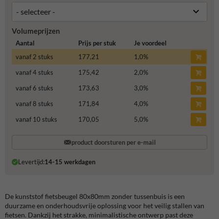
Volumeprijzen
Aantal
Prijs per stuk
Je voordeel
vanaf 2 stuks
177,21
1,0
%
vanaf 4 stuks
175,42
2,0
%
vanaf 6 stuks
173,63
3,0
%
vanaf 8 stuks
171,84
4,0
%
vanaf 10 stuks
170,05
5,0
%
product doorsturen per e-mail
Levertijd:
14-15 werkdagen
De kunststof fietsbeugel 80x80mm zonder tussenbuis is een
duurzame en onderhoudsvrije oplossing voor het veilig stallen van
fietsen. Dankzij het strakke, minimalistische ontwerp past deze