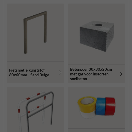
Betonpoer 30x30x20cm
Fietsnietje kunststof
met gat voor instorten
60x60mm - Sand Beige
snelbeton