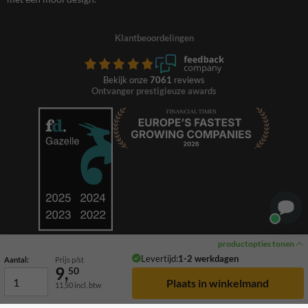
Klantbeoordelingen
Bekijk onze
7061
reviews
Ontvanger prestigieuze awards
productopties tonen
Levertijd:
1-2 werkdagen
Aantal:
Prijs p/st
9,
50
11,50
incl. btw
© 2026 TrafficSupply. Alle rechten voorbehouden.