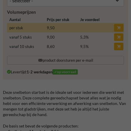
Volumeprijzen
Aantal
Prijs per stuk
Je voordeel
per stuk
9,50
vanaf 5 stuks
9,00
5,3
%
vanaf 10 stuks
8,60
9,5
%
product doorsturen per e-mail
Levertijd:
1-2 werkdagen
✓op voorraad
Deze snelbeton startset is de ideale set voor iedereen die werkt met
snelbeton. Deze complete gereedschapset bevat alles wat je nodig
hebt voor een efficiënte verwerking en afwerking van snelbeton. Van
mengen tot gladstrijken, met deze set heb je altijd het juiste
gereedschap bij de hand.
De basis
set bevat de volgende producten: