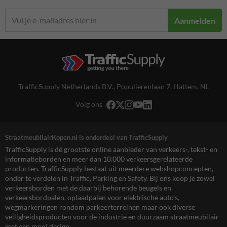
Aanmelden
TrafficSupply Netherlands B.V.,
Populierenlaan 7
,
Hattem, NL
Volg ons
StraatmeubilairKopen.nl is onderdeel van TrafficSupply
TrafficSupply is dé grootste online aanbieder van verkeers-, tekst- en
informatieborden en meer dan 10.000 verkeersgerelateerde
producten. TrafficSupply bestaat uit meerdere webshopconcepten,
onder te verdelen in Traffic, Parking en Safety. Bij ons koop je zowel
verkeersborden met de daarbij behorende beugels en
verkeersbordpalen, oplaadpalen voor elektrische auto’s,
wegmarkeringen rondom parkeerterreinen maar ook diverse
veiligheidsproducten voor de industrie en duurzaam straatmeubilair
met een mooi design.