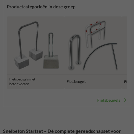
Productcategorieën in deze groep
Fietsbeugels met
Fietsbeugels
Fietsn
betonvoeten
Fietsbeugels
Snelbeton Startset – Dé complete gereedschapset voor