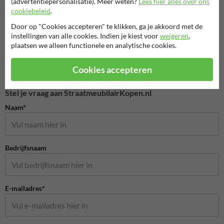
(advertentiepersonalisatie). Meer weten?
Lees hier alles over ons
cookiebeleid
.
Fietsbeugels
Parkbanken
Kunsts
Door op "Cookies accepteren" te klikken, ga je akkoord met de
instellingen van alle cookies. Indien je kiest voor
weigeren
,
plaatsen we alleen functionele en analytische cookies.
Park- en straatmeubilair
Cookies accepteren
Stel je vraag aan StraatmeubilairKopen.nl
Naam*
Bedrijfsnaam
E-mailadres*