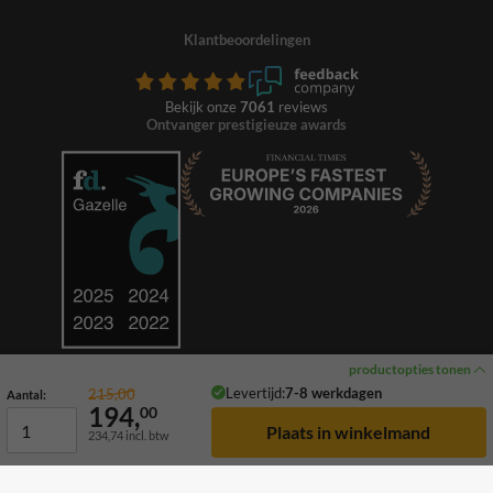
Klantbeoordelingen
Bekijk onze
7061
reviews
Ontvanger prestigieuze awards
productopties tonen
Levertijd:
7-8 werkdagen
215,00
Aantal:
194,
00
234,74
incl. btw
© 2026 TrafficSupply. Alle rechten voorbehouden.