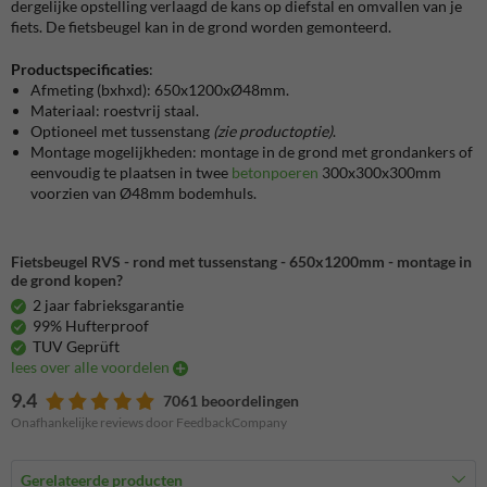
dergelijke opstelling verlaagd de kans op diefstal en omvallen van je
fiets. De fietsbeugel kan in de grond worden gemonteerd.
Productspecificaties
:
Afmeting (bxhxd): 650x1200xØ48mm.
Materiaal: roestvrij staal.
Optioneel met tussenstang
(zie productoptie)
.
Montage mogelijkheden: montage in de grond met grondankers of
eenvoudig te plaatsen in twee
betonpoeren
300x300x300mm
voorzien van Ø48mm bodemhuls.
Fietsbeugel RVS - rond met tussenstang - 650x1200mm - montage in
de grond kopen?
2 jaar fabrieksgarantie
99% Hufterproof
TUV Geprüft
lees over alle voordelen
9.4
7061 beoordelingen
Onafhankelijke reviews door FeedbackCompany
Gerelateerde producten