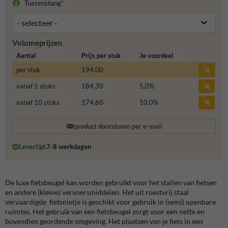
Tussenstang*
Volumeprijzen
Aantal
Prijs per stuk
Je voordeel
per stuk
194,00
vanaf 5 stuks
184,30
5,0
%
vanaf 10 stuks
174,60
10,0
%
product doorsturen per e-mail
Levertijd:
7-8 werkdagen
De luxe fietsbeugel kan worden gebruikt voor het stallen van fietsen
en andere (kleine) vervoersmiddelen. Het uit roestvrij staal
vervaardigde fietsnietje is geschikt voor gebruik in (semi) openbare
ruimtes. Het gebruik van een fietsbeugel zorgt voor een nette en
bovendien geordende omgeving. Het plaatsen van je fiets in een