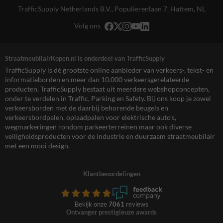
TrafficSupply Netherlands B.V.,
Populierenlaan 7
,
Hattem, NL
Volg ons
StraatmeubilairKopen.nl is onderdeel van TrafficSupply
TrafficSupply is dé grootste online aanbieder van verkeers-, tekst- en
informatieborden en meer dan 10.000 verkeersgerelateerde
producten. TrafficSupply bestaat uit meerdere webshopconcepten,
onder te verdelen in Traffic, Parking en Safety. Bij ons koop je zowel
verkeersborden met de daarbij behorende beugels en
verkeersbordpalen, oplaadpalen voor elektrische auto’s,
wegmarkeringen rondom parkeerterreinen maar ook diverse
veiligheidsproducten voor de industrie en duurzaam straatmeubilair
met een mooi design.
Klantbeoordelingen
Bekijk onze
7061
reviews
Ontvanger prestigieuze awards