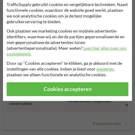
Meer gerelateerde producten
TrafficSupply gebruikt cookies en vergelijkbare technieken. Naast
functionele cookies, waardoor de website goed werkt, plaatsen
we ook analytische cookies om je de best mogelijke
gebruikerservaring te bieden.
Productcategorieën in deze groep
Ook plaatsen we marketing cookies en mobiele advertentie-
identifiers, waarmee wij en derde partijen gepersonaliseerde en
niet-gepersonaliseerde advertenties tonen
(advertentiepersonalisatie). Meer weten?
Lees hier alles over ons
cookiebeleid
.
Door op "Cookies accepteren" te klikken, ga je akkoord met de
instellingen van alle cookies. Indien je kiest voor
weigeren
,
plaatsen we alleen functionele en analytische cookies.
Cookies accepteren
Parkeerborden
Parkeerborden (toegestaan)
mindervaliden
Verbo
Parkeerborden