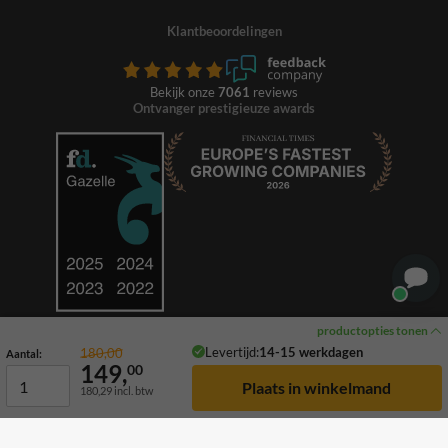
Klantbeoordelingen
Bekijk onze
7061
reviews
Ontvanger prestigieuze awards
productopties tonen
Levertijd:
14-15 werkdagen
180,00
Aantal:
149,
00
180,29
incl. btw
© 2026 TrafficSupply. Alle rechten voorbehouden.