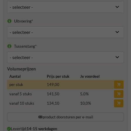
Uitvoering*
Tussenstang*
Volumeprijzen
Aantal
Prijs per stuk
Je voordeel
per stuk
149,00
vanaf 5 stuks
141,50
5,0
%
vanaf 10 stuks
134,10
10,0
%
product doorsturen per e-mail
Levertijd:
14-15 werkdagen