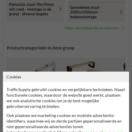
Fietssluis staal 70x70mm
Geleidehek staal -
wit-rood - montage in de
2000x1000mm -
grond - diverse lengtes
bodemmontage
Meer gerelateerde producten
Productcategorieën in deze groep
Cookies
TrafficSupply gebruikt cookies en vergelijkbare technieken. Naast
functionele cookies, waardoor de website goed werkt, plaatsen
we ook analytische cookies om je de best mogelijke
gebruikerservaring te bieden.
Ook plaatsen we marketing cookies en mobiele advertentie-
Geleidehekken en
identifiers, waarmee wij en derde partijen gepersonaliseerde en
Parkbanken
Kunsts
sluishekken
niet-gepersonaliseerde advertenties tonen