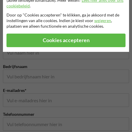
(advertentiepersonalisatie). Meer weten?
Lees hier alles over ons
cookiebeleid
.
Park- en straatmeubilair
Door op "Cookies accepteren" te klikken, ga je akkoord met de
instellingen van alle cookies. Indien je kiest voor
weigeren
,
plaatsen we alleen functionele en analytische cookies.
Stel je vraag aan StraatmeubilairKopen.nl
Cookies accepteren
Naam*
Bedrijfsnaam
E-mailadres*
Telefoonnummer