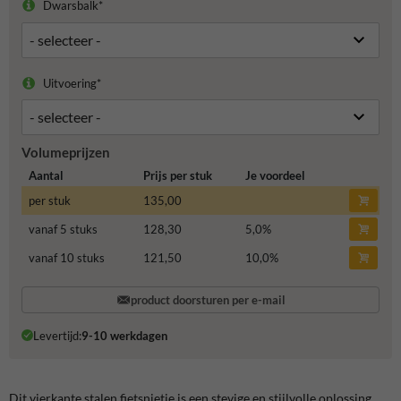
Dwarsbalk*
Uitvoering*
Volumeprijzen
Aantal
Prijs per stuk
Je voordeel
per stuk
135,00
vanaf 5 stuks
128,30
5,0
%
vanaf 10 stuks
121,50
10,0
%
product doorsturen per e-mail
Levertijd:
9-10 werkdagen
Dit vierkante stalen fietsnietje is een stevige en stijlvolle oplossing