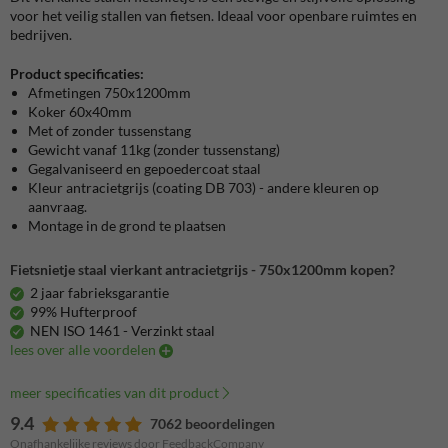
voor het veilig stallen van fietsen. Ideaal voor openbare ruimtes en
bedrijven.
Product specificaties:
Afmetingen 750x1200mm
Koker 60x40mm
Met of zonder tussenstang
Gewicht vanaf 11kg (zonder tussenstang)
Gegalvaniseerd en gepoedercoat staal
Kleur antracietgrijs (coating DB 703) - andere kleuren op
aanvraag.
Montage in de grond te plaatsen
Fietsnietje staal vierkant antracietgrijs - 750x1200mm kopen?
2 jaar fabrieksgarantie
99% Hufterproof
NEN ISO 1461 - Verzinkt staal
lees over alle voordelen
meer specificaties van dit product
9.4
7062 beoordelingen
Onafhankelijke reviews door FeedbackCompany