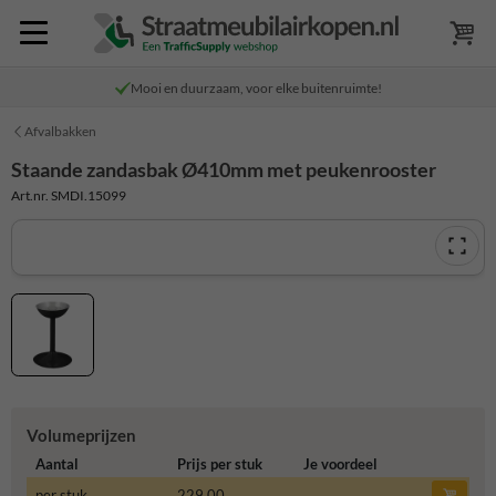
Mooi en duurzaam, voor elke buitenruimte!
Afvalbakken
Staande zandasbak Ø410mm met peukenrooster
Art.nr. SMDI.15099
Volumeprijzen
Aantal
Prijs per stuk
Je voordeel
per stuk
229,00