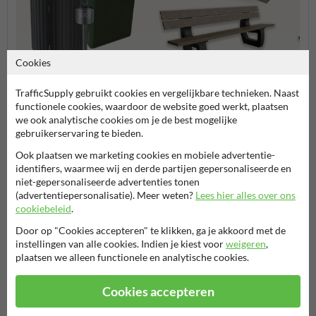
Cookies
TrafficSupply gebruikt cookies en vergelijkbare technieken. Naast
Afvalbakken
Parkbanken
Kunsts
functionele cookies, waardoor de website goed werkt, plaatsen
we ook analytische cookies om je de best mogelijke
gebruikerservaring te bieden.
Park- en straatmeubilair
Ook plaatsen we marketing cookies en mobiele advertentie-
identifiers, waarmee wij en derde partijen gepersonaliseerde en
niet-gepersonaliseerde advertenties tonen
(advertentiepersonalisatie). Meer weten?
Lees hier alles over ons
Stel je vraag aan StraatmeubilairKopen.nl
cookiebeleid
.
Naam*
Door op "Cookies accepteren" te klikken, ga je akkoord met de
instellingen van alle cookies. Indien je kiest voor
weigeren
,
plaatsen we alleen functionele en analytische cookies.
Bedrijfsnaam
Cookies accepteren