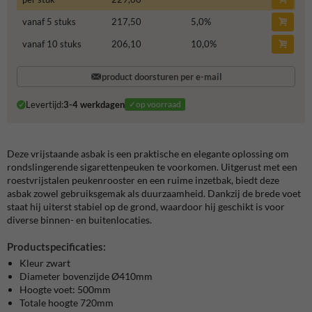
vanaf 5 stuks
217,50
5,0
%
vanaf 10 stuks
206,10
10,0
%
product doorsturen per e-mail
Levertijd:
3-4 werkdagen
✓op voorraad
Deze vrijstaande asbak is een praktische en elegante oplossing om
rondslingerende sigarettenpeuken te voorkomen. Uitgerust met een
roestvrijstalen peukenrooster en een ruime inzetbak, biedt deze
asbak zowel gebruiksgemak als duurzaamheid. Dankzij de brede voet
staat hij uiterst stabiel op de grond, waardoor hij geschikt is voor
diverse binnen- en buitenlocaties.
Productspecificaties:
Kleur zwart
Diameter bovenzijde Ø410mm
Hoogte voet: 500mm
Totale hoogte 720mm