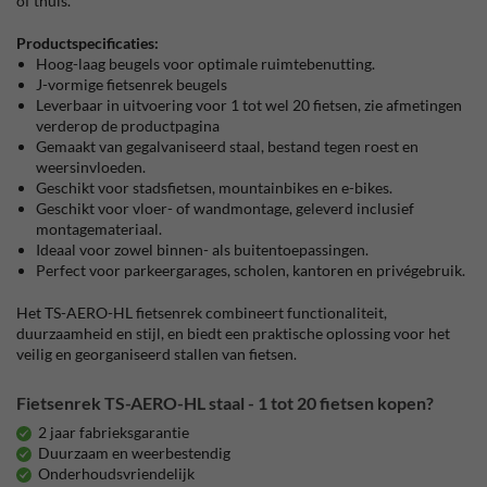
of thuis.
Productspecificaties:
Hoog-laag beugels voor optimale ruimtebenutting.
J-vormige fietsenrek beugels
Leverbaar in uitvoering voor 1 tot wel 20 fietsen, zie afmetingen
verderop de productpagina
Gemaakt van gegalvaniseerd staal, bestand tegen roest en
weersinvloeden.
Geschikt voor stadsfietsen, mountainbikes en e-bikes.
Geschikt voor vloer- of wandmontage, geleverd inclusief
montagemateriaal.
Ideaal voor zowel binnen- als buitentoepassingen.
Perfect voor parkeergarages, scholen, kantoren en privégebruik.
Het TS-AERO-HL fietsenrek combineert functionaliteit,
duurzaamheid en stijl, en biedt een praktische oplossing voor het
veilig en georganiseerd stallen van fietsen.
Fietsenrek TS-AERO-HL staal - 1 tot 20 fietsen kopen?
2 jaar fabrieksgarantie
Duurzaam en weerbestendig
Onderhoudsvriendelijk