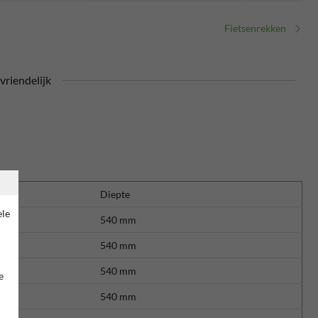
Fietsenrekken
riendelijk
Diepte
ele
540 mm
540 mm
540 mm
e
540 mm