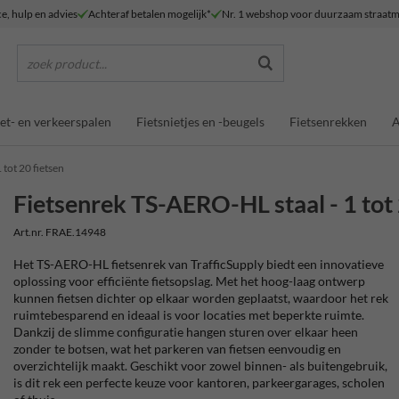
ce, hulp en advies
Achteraf betalen mogelijk*
Nr. 1 webshop voor duurzaam straatm
zoek product...
et- en verkeerspalen
Fietsnietjes en -beugels
Fietsenrekken
A
tot 20 fietsen
Fietsenrek TS-AERO-HL staal - 1 tot 
Art.nr. FRAE.14948
Het TS-AERO-HL fietsenrek van TrafficSupply biedt een innovatieve
oplossing voor efficiënte fietsopslag. Met het hoog-laag ontwerp
kunnen fietsen dichter op elkaar worden geplaatst, waardoor het rek
ruimtebesparend en ideaal is voor locaties met beperkte ruimte.
Dankzij de slimme configuratie hangen sturen over elkaar heen
zonder te botsen, wat het parkeren van fietsen eenvoudig en
overzichtelijk maakt. Geschikt voor zowel binnen- als buitengebruik,
is dit rek een perfecte keuze voor kantoren, parkeergarages, scholen