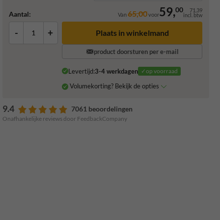
59,
00
71,39
65,00
Aantal:
Van
voor
incl. btw
-
+
Plaats in winkelmand
product doorsturen per e-mail
Levertijd:
3-4 werkdagen
✓op voorraad
Volumekorting? Bekijk de opties
9.4
7061 beoordelingen
Onafhankelijke reviews door FeedbackCompany