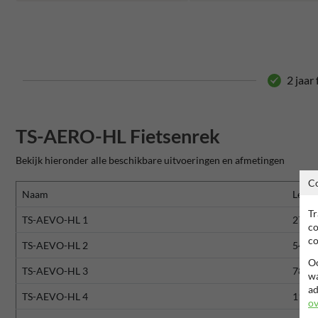
2 jaar
TS-AERO-HL Fietsenrek
Bekijk hieronder alle beschikbare uitvoeringen en afmetingen
C
Naam
Lengt
Tr
TS-AEVO-HL 1
270 
co
co
TS-AEVO-HL 2
540 
Oo
TS-AEVO-HL 3
780 
wa
ad
TS-AEVO-HL 4
1100
ov