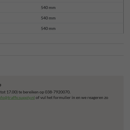
540 mm
540 mm
540 mm
p
 tot 17.00) te bereiken op 038-7920070.
nfo@trafficsupply.nl
of vul het formulier in en we reageren zo