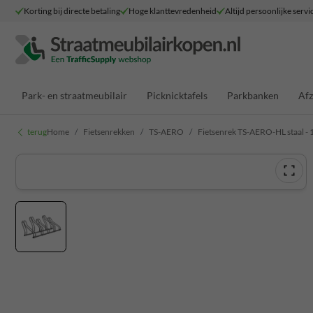
Korting bij directe betaling
Hoge klanttevredenheid
Altijd persoonlijke servi
Park- en straatmeubilair
Picknicktafels
Parkbanken
Afz
terug
Home
Fietsenrekken
TS-AERO
Fietsenrek TS-AERO-HL staal - 1 