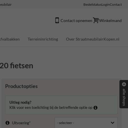
eubilair
Bestelstatus
Login
Contact
Contact opnemen
Winkelmand
fvalbakken
Terreininrichting
Over StraatmeubilairKopen.nl
20 fietsen
Productopties
alle shops
Uitleg nodig?
Klik voor een toelichting bij de betreffende optie op
Uitvoering*