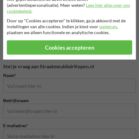
fietsen dat je wilt stallen. Alles wat je nodig hebt voor de montage,
(advertentiepersonalisatie). Meer weten?
Lees hier alles over ons
zoals bevestigingsschroeven en een handleiding, zit erbij. De maten
cookiebeleid
.
zijn: standaardafstand 42 cm, buisdiameter 18 mm, wanddikte 2 mm,
en een standaardprofiel van 30x30x1,5mm.
Door op "Cookies accepteren" te klikken, ga je akkoord met de
instellingen van alle cookies. Indien je kiest voor
weigeren
,
plaatsen we alleen functionele en analytische cookies.
Cookies accepteren
Stel je vraag aan StraatmeubilairKopen.nl
Naam*
Bedrijfsnaam
E-mailadres*