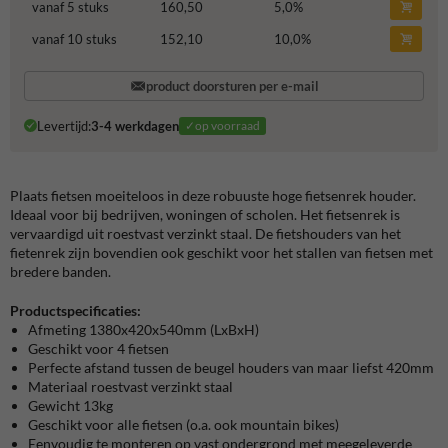
vanaf 5 stuks
160,50
5,0
%
vanaf 10 stuks
152,10
10,0
%
product doorsturen per e-mail
Levertijd:
3-4 werkdagen
✓op voorraad
Plaats fietsen moeiteloos in deze robuuste hoge fietsenrek houder.
Ideaal voor bij bedrijven, woningen of scholen. Het fietsenrek is
vervaardigd uit roestvast verzinkt staal. De fietshouders van het
fietenrek zijn bovendien ook geschikt voor het stallen van fietsen met
bredere banden.
Productspecificaties:
Afmeting 1380x420x540mm (LxBxH)
Geschikt voor 4 fietsen
Perfecte afstand tussen de beugel houders van maar liefst 420mm
Materiaal roestvast verzinkt staal
Gewicht 13kg
Geschikt voor alle fietsen (o.a. ook mountain bikes)
Eenvoudig te monteren op vast ondergrond met meegeleverde