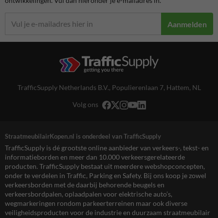
ontwikkelingen. Vul dan hieronder je e-mailadres in.
Aanmelden
TrafficSupply Netherlands B.V.,
Populierenlaan 7
,
Hattem, NL
Volg ons
StraatmeubilairKopen.nl is onderdeel van TrafficSupply
TrafficSupply is dé grootste online aanbieder van verkeers-, tekst- en
informatieborden en meer dan 10.000 verkeersgerelateerde
producten. TrafficSupply bestaat uit meerdere webshopconcepten,
onder te verdelen in Traffic, Parking en Safety. Bij ons koop je zowel
verkeersborden met de daarbij behorende beugels en
verkeersbordpalen, oplaadpalen voor elektrische auto’s,
wegmarkeringen rondom parkeerterreinen maar ook diverse
veiligheidsproducten voor de industrie en duurzaam straatmeubilair