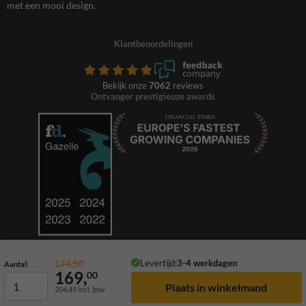
met een mooi design.
Klantbeoordelingen
Bekijk onze
7062
reviews
Ontvanger prestigieuze awards
Levertijd:
3-4 werkdagen
174,50
Aantal:
169,
00
204,49
incl. btw
© 2026 TrafficSupply. Alle rechten voorbehouden.