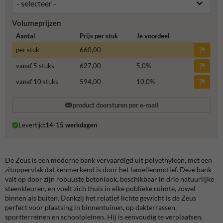
Volumeprijzen
Aantal
Prijs per stuk
Je voordeel
per stuk
660,00
vanaf 5 stuks
627,00
5,0
%
vanaf 10 stuks
594,00
10,0
%
product doorsturen per e-mail
Levertijd:
14-15 werkdagen
De Zeus is een moderne bank vervaardigd uit polyethyleen, met een
zitoppervlak dat kenmerkend is door het lamellenmotief. Deze bank
valt op door zijn robuuste betonlook, beschikbaar in drie natuurlijke
steenkleuren, en voelt zich thuis in elke publieke ruimte, zowel
binnen als buiten. Dankzij het relatief lichte gewicht is de Zeus
perfect voor plaatsing in binnentuinen, op dakterrassen,
sportterreinen en schoolpleinen. Hij is eenvoudig te verplaatsen,