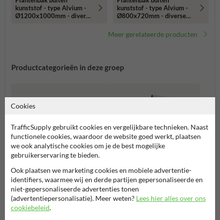
kunststof - type Alvium -
kunststof - type Alvium -
Ø1200x1000mm - diverse
Ø800x720mm - diverse
kleuren
kleuren
Meer gerelateerde producten
Productcategorieën in deze groep
Cookies
TrafficSupply gebruikt cookies en vergelijkbare technieken. Naast
functionele cookies, waardoor de website goed werkt, plaatsen
we ook analytische cookies om je de best mogelijke
gebruikerservaring te bieden.
Ook plaatsen we marketing cookies en mobiele advertentie-
identifiers, waarmee wij en derde partijen gepersonaliseerde en
Fabregas
niet-gepersonaliseerde advertenties tonen
Govaplast
(advertentiepersonalisatie). Meer weten?
Lees hier alles over ons
cookiebeleid
.