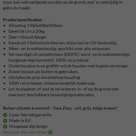
maar kan ook vastgezet worden op de grond, wat 'm veelzijdig in
gebruik maakt.
Productspecificaties:
Afmeting 1960x600x450mm
Gewicht circa 20kg
Zeer robuust design
Keuze uit 3 betonlook kleuren; kleurvast en UV-bestendig.
Weer- en breukbestendig; geschikt voor alle seizoenen.
Vervaardigd uit polyethyleen (MDPE): vorst- en breukbestendige
hoogwaardige kunststof, 100% recyclebaar.
Onderhoudsarm en graffiti-vrij te houden met hogedrukreiniger.
Zowel binnen als buiten te gebruiken.
Uitstekende prijs-kwaliteitverhouding.
100% recyclebaar, milieuvriendelijk materiaal.
Los te plaatsen of vast te verankeren in- of op de grond met
daarvoor beschikbare bevestigingsmaterialen.
Buiten zitbank kunststof - Type Zeus - wit, grijs, beige kopen?
2 jaar fabrieksgarantie
Made in EU
Hoogwaardig design
lees over alle voordelen