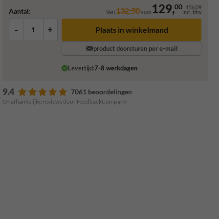
129,
00
156,09
132,50
Aantal:
Van
voor
incl. btw
-
+
Plaats in winkelmand
product doorsturen per e-mail
Levertijd:
7-8 werkdagen
9.4
7061 beoordelingen
Onafhankelijke reviews door FeedbackCompany