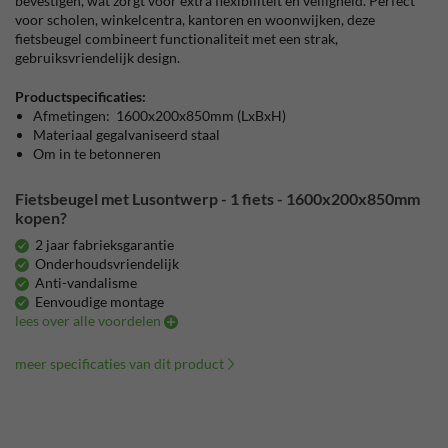
bevestigen, wat zorgt voor extra flexibiliteit en veiligheid. Perfect
voor scholen, winkelcentra, kantoren en woonwijken, deze
fietsbeugel combineert functionaliteit met een strak,
gebruiksvriendelijk design.
Productspecificaties:
Afmetingen: 1600x200x850mm (LxBxH)
Materiaal gegalvaniseerd staal
Om in te betonneren
Fietsbeugel met Lusontwerp - 1 fiets - 1600x200x850mm
kopen?
2 jaar fabrieksgarantie
Onderhoudsvriendelijk
Anti-vandalisme
Eenvoudige montage
lees over alle voordelen
meer specificaties van dit product