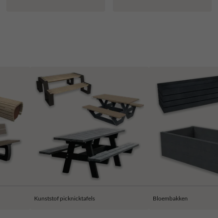
Kunststof picknicktafels
Bloembakken