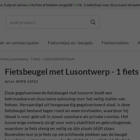
ce, hulp en advies
Achteraf betalen mogelijk*
Nr. 1 webshop voor duurzaam straatm
zoek product...
et- en verkeerspalen
Fietsnietjes en -beugels
Fietsenrekken
A
l met Lusontwerp - 1 fiets - 1600x200x850mm
Fietsbeugel met Lusontwerp - 1 fi
Art.nr. SMFB.13912
Deze gegalvaniseerde fietsbeugel met lusvorm biedt een
betrouwbare en duurzame oplossing voor het veilig stallen van
fietsen. Vervaardigd uit hoogwaardig gegalvaniseerd staal, is deze
fietsbeugel bestand tegen roest en weersinvloeden, waardoor hij
ideaal is voor gebruik in zowel openbare als private ruimtes. Het
lusvormige ontwerp zorgt voor extra stabiliteit en gebruiksgemak,
waardoor je fiets stevig en veilig op zijn plaats blijft staan.
Bovendien kun je je fiets op verschillende plekken aan de beugel