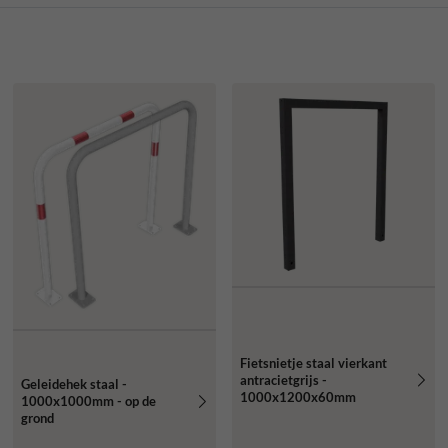
Fietsnietje staal vierkant
antracietgrijs -
Geleidehek staal -
1000x1200x60mm
1000x1000mm - op de
grond