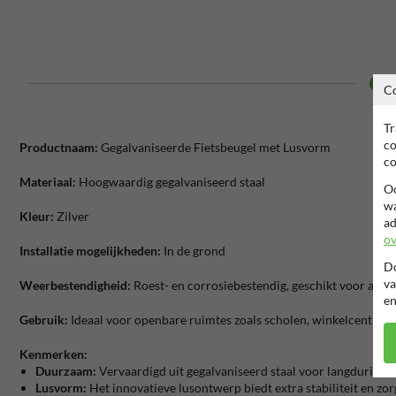
C
Tr
co
Productnaam:
Gegalvaniseerde Fietsbeugel met Lusvorm
co
Materiaal:
Hoogwaardig gegalvaniseerd staal
Oo
wa
Kleur:
Zilver
ad
ov
Installatie mogelijkheden:
In de grond
Do
va
Weerbestendigheid:
Roest- en corrosiebestendig, geschikt voor all
en
Gebruik:
Ideaal voor openbare ruimtes zoals scholen, winkelcentra, 
Kenmerken:
Duurzaam:
Vervaardigd uit gegalvaniseerd staal voor langdurige 
Lusvorm:
Het innovatieve lusontwerp biedt extra stabiliteit en zorg