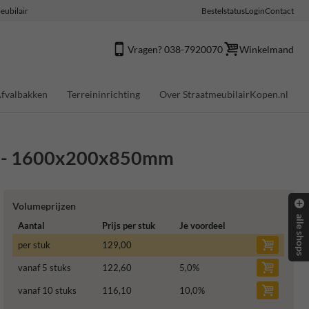
eubilair
Bestelstatus
Login
Contact
Vragen? 038-7920070
Winkelmand
fvalbakken
Terreininrichting
Over StraatmeubilairKopen.nl
ets - 1600x200x850mm
Volumeprijzen
alle shops
Aantal
Prijs per stuk
Je voordeel
per stuk
129,00
vanaf 5 stuks
122,60
5,0
%
vanaf 10 stuks
116,10
10,0
%