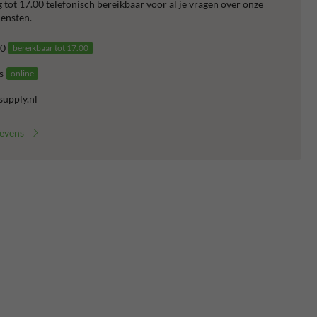
 tot 17.00 telefonisch bereikbaar voor al je vragen over onze
ensten.
0
bereikbaar tot 17.00
s
online
supply.nl
gevens