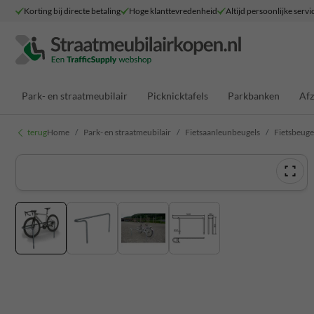
Korting bij directe betaling
Hoge klanttevredenheid
Altijd persoonlijke servi
Park- en straatmeubilair
Picknicktafels
Parkbanken
Afz
terug
Home
Park- en straatmeubilair
Fietsaanleunbeugels
Fietsbeuge