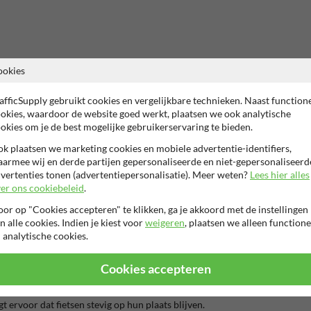
2 jaar fabrieksgarantie
Onderhoudsvriendelijk
Anti-vandal
ookies
afficSupply gebruikt cookies en vergelijkbare technieken. Naast function
okies, waardoor de website goed werkt, plaatsen we ook analytische
okies om je de best mogelijke gebruikerservaring te bieden.
k plaatsen we marketing cookies en mobiele advertentie-identifiers,
armee wij en derde partijen gepersonaliseerde en niet-gepersonaliseerd
vertenties tonen (advertentiepersonalisatie). Meer weten?
Lees hier alles
er ons cookiebeleid
.
or op "Cookies accepteren" te klikken, ga je akkoord met de instellingen
n alle cookies. Indien je kiest voor
weigeren
, plaatsen we alleen functione
e weersomstandigheden
 analytische cookies.
kantoren, woonwijken.
Cookies accepteren
bescherming tegen roest en weersinvloeden.
t ervoor dat fietsen stevig op hun plaats blijven.