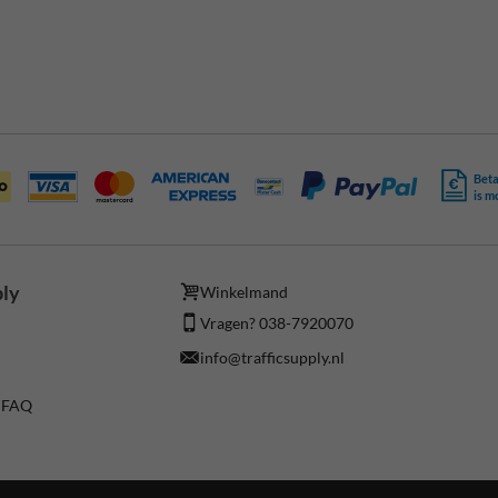
Beta
is m
ply
Winkelmand
Vragen? 038-7920070
info@trafficsupply.nl
/ FAQ