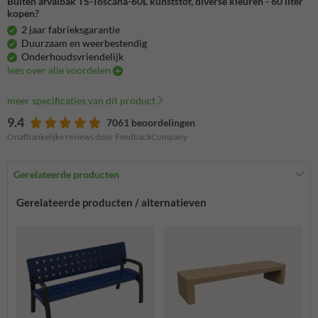
Buiten afvalbak TS-Toscana-60L kunststof, diverse kleuren - 60 liter
kopen?
2 jaar fabrieksgarantie
Duurzaam en weerbestendig
Onderhoudsvriendelijk
lees over alle voordelen
meer specificaties van dit product
9.4
7061 beoordelingen
Onafhankelijke reviews door FeedbackCompany
Gerelateerde producten
Gerelateerde producten / alternatieven