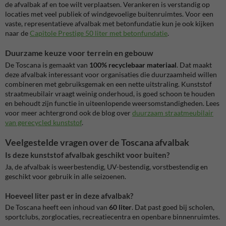
de afvalbak af en toe wilt verplaatsen. Verankeren is verstandig op
locaties met veel publiek of windgevoelige buitenruimtes. Voor een
vaste, representatieve afvalbak met betonfundatie kun je ook kijken
naar de
Capitole Prestige 50 liter met betonfundatie
.
Duurzame keuze voor terrein en gebouw
De Toscana is gemaakt van
100% recyclebaar materiaal
. Dat maakt
deze afvalbak interessant voor organisaties die duurzaamheid willen
combineren met gebruiksgemak en een nette uitstraling. Kunststof
straatmeubilair vraagt weinig onderhoud, is goed schoon te houden
en behoudt zijn functie in uiteenlopende weersomstandigheden. Lees
voor meer achtergrond ook de blog over
duurzaam straatmeubilair
van gerecycled kunststof
.
Veelgestelde vragen over de Toscana afvalbak
Is deze kunststof afvalbak geschikt voor buiten?
Ja, de afvalbak is weerbestendig, UV-bestendig, vorstbestendig en
geschikt voor gebruik in alle seizoenen.
Hoeveel liter past er in deze afvalbak?
De Toscana heeft een inhoud van
60 liter
. Dat past goed bij scholen,
sportclubs, zorglocaties, recreatiecentra en openbare binnenruimtes.