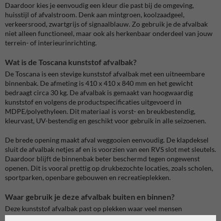
Daardoor kies je eenvoudig een kleur die past bij de omgeving,
huisstijl of afvalstroom. Denk aan mintgroen, koolzaadgeel,
verkeersrood, zwartgrijs of signaalblauw. Zo gebruik je de afvalbak
niet alleen functioneel, maar ook als herkenbaar onderdeel van jouw
terrein- of interieurinrichting.
Wat is de Toscana kunststof afvalbak?
De Toscana is een stevige kunststof afvalbak met een uitneembare
binnenbak. De afmeting is 410 x 410 x 840 mm en het gewicht
bedraagt circa 30 kg. De afvalbak is gemaakt van hoogwaardig
kunststof en volgens de productspecificaties uitgevoerd in
MDPE/polyethyleen. Dit materiaal is vorst- en breukbestendig,
kleurvast, UV-bestendig en geschikt voor gebruik in alle seizoenen.
De brede opening maakt afval weggooien eenvoudig. De klapdeksel
sluit de afvalbak netjes af en is voorzien van een RVS slot met sleutels.
Daardoor blijft de binnenbak beter beschermd tegen ongewenst
openen. Dit is vooral prettig op drukbezochte locaties, zoals scholen,
sportparken, openbare gebouwen en recreatieplekken.
Waar gebruik je deze afvalbak buiten en binnen?
Deze kunststof afvalbak past op plekken waar veel mensen
samenkomen en waar je zwerfafval wilt beperken. Op een