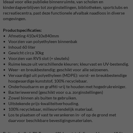
Ideaal voor elke publieke binnenruimte, van scholen en
kinderdagverblijven tot zorginstellingen, bibliotheken, sportclubs en
recreatiecentra, past deze functionele afvalbak naadloos in diverse
omgevingen.
Productspecificaties:
Afmeting 410x410x840mm
Voorzien van polyethyleen binnenbak
Inhoud 60 liter
Gewicht circa 30kg
Voorzien van RVS slot (+ sleutels)
Ruime keuze uit verschillende kleuren; kleurvast en UV-bestendig.
Weer- en breukbestendig; geschikt voor alle seizoenen.
Vervaardigd uit polyethyleen (MDPE): vorst- en breukbestendige
hoogwaardige kunststof, 100% recyclebaar.
Onderhoudsarm en graffiti-vrij te houden met hogedrukreiniger.
Bacteriewerend (geschikt voor o.a. zorginstellingen)
Zowel binnen als buiten te gebruiken.
Uitstekende prijs-kwaliteitverhouding.
100% recyclebaar, milieuvriendelijk materiaal.
Los te plaatsen of vast te verankeren in- of op de grond met
daarvoor beschikbare bevestigingsmaterialen.