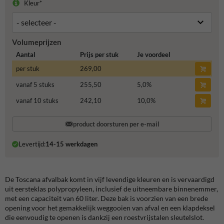
Kleur*
Volumeprijzen
Aantal
Prijs per stuk
Je voordeel
per stuk
269,00
vanaf 5 stuks
255,50
5,0
%
vanaf 10 stuks
242,10
10,0
%
product doorsturen per e-mail
Levertijd:
14-15 werkdagen
De Toscana afvalbak komt in vijf levendige kleuren en is vervaardigd
uit eersteklas polypropyleen, inclusief de uitneembare binnenemmer,
met een capaciteit van 60 liter. Deze bak is voorzien van een brede
opening voor het gemakkelijk weggooien van afval en een klapdeksel
die eenvoudig te openen is dankzij een roestvrijstalen sleutelslot.