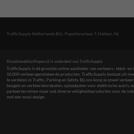
TrafficSupply Netherlands B.V.,
Populierenlaan 7
,
Hattem, NL
StraatmeubilairKopen.nl is onderdeel van TrafficSupply
TrafficSupply is dé grootste online aanbieder van verkeers-, tekst- 
10.000 verkeersgerelateerde producten. TrafficSupply bestaat uit 
te verdelen in Traffic, Parking en Safety. Bij ons koop je zowel verk
beugels en verkeersbordpalen, oplaadpalen voor elektrische auto’s
parkeerterreinen maar ook diverse veiligheidsproducten voor de ind
met een mooi design.