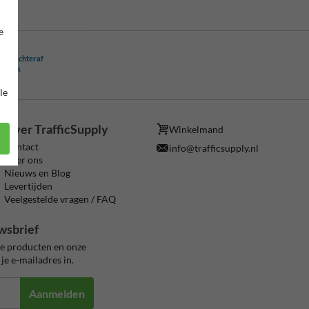
e
ling achteraf
ogelijk
le
Over TrafficSupply
Winkelmand
Contact
info@trafficsupply.nl
Over ons
Nieuws en Blog
Levertijden
Veelgestelde vragen / FAQ
wsbrief
ze producten en onze
je e-mailadres in.
Aanmelden