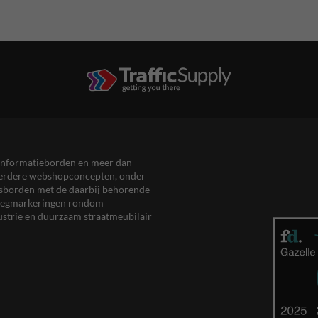
en informatieborden en meer dan
meerdere webshopconcepten, onder
eersborden met de daarbij behorende
, wegmarkeringen rondom
ustrie en duurzaam straatmeubilair