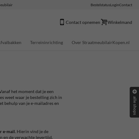
eubilair
Bestelstatus
Login
Contact
Contact opnemen
Winkelmand
fvalbakken
Terreininrichting
Over StraatmeubilairKopen.nl
. Vanaf het moment dat je een
es weet waar je bestelling zich in
alle shops
et behulp van je e-mailadres en
r e-mail
. Hierin vind je de
n en de verwachte levertijd.