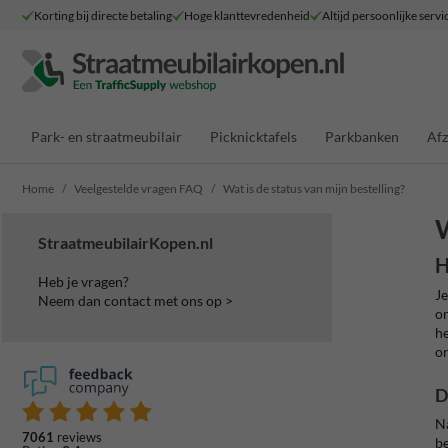
Korting bij directe betaling
Hoge klanttevredenheid
Altijd persoonlijke servi
Park- en straatmeubilair
Picknicktafels
Parkbanken
Afz
Home
Veelgestelde vragen FAQ
Wat is de status van mijn bestelling?
W
StraatmeubilairKopen.nl
H
Heb je vragen?
Je
Neem dan contact met ons op >
or
he
o
D
Na
7061
reviews
be