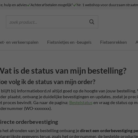
ce, hulp en advies
Achteraf betalen mogelijk*
Nr. 1 webshop voor duurzaam straatm
zoek product...
et- en verkeerspalen
Fietsnietjes en -beugels
Fietsenrekken
A
at is de status van mijn bestelling?
oe volg ik de status van mijn order?
 blijft bij Informatiebord.nl altijd goed op de hoogte van jouw bestelling
der plaatst, ontvang je duidelijke bevestigingen en updates, zodat je preci
t proces bevindt. Ga naar de pagina:
Bestelstatus
en vraag de status op m
rdernummer (WO-xxxxxxx).
irecte orderbevestiging
 het afronden van je bestelling ontvang je
direct een orderbevestiging pe
langrijkste gegevens terug, zoals het ordernummer, de bestelde producte