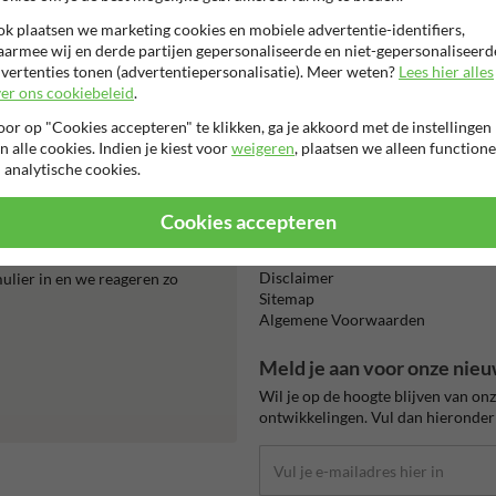
k plaatsen we marketing cookies en mobiele advertentie-identifiers,
armee wij en derde partijen gepersonaliseerde en niet-gepersonaliseerd
vertenties tonen (advertentiepersonalisatie). Meer weten?
Lees hier alles
er ons cookiebeleid
.
Beta
is m
or op "Cookies accepteren" te klikken, ga je akkoord met de instellingen
n alle cookies. Indien je kiest voor
weigeren
, plaatsen we alleen functione
 analytische cookies.
Informatie
Cookies accepteren
Product(en) retourneren
Cookie / Privacy
0070.
Disclaimer
mulier in en we reageren zo
Sitemap
Algemene Voorwaarden
Meld je aan voor onze nieu
Wil je op de hoogte blijven van on
ontwikkelingen. Vul dan hieronder 