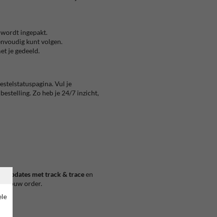
 wordt ingepakt.
eenvoudig kunt volgen.
et je gedeeld.
estelstatuspagina. Vul je
estelling. Zo heb je 24/7 inzicht,
ailupdates met track & trace
en
van jouw order.
ele