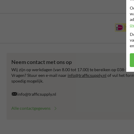
Oo
wa
ad
ov
Do
va
en
Neem contact met ons op
Wij zijn op werkdagen (van 8.00 tot 17.00) te bereiken op 038-792
Vragen? Stuur een e-mail naar
info@trafficsupply.nl
of vul het for
spoedig mogelijk.
info@trafficsupply.nl
Alle contactgegevens