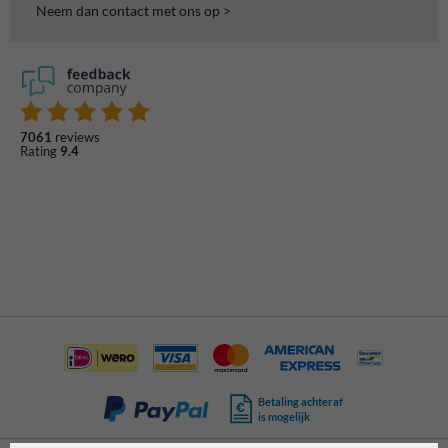
Neem dan contact met ons op >
7061
reviews
Rating
9.4
Betaling achteraf
is mogelijk