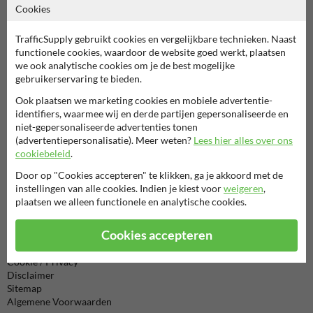
Cookies
Neem contact op met onze productspecialist Igor!
TrafficSupply gebruikt cookies en vergelijkbare technieken. Naast
We zijn vandaag tot 17.00 telefonisch bereikbaar voor
functionele cookies, waardoor de website goed werkt, plaatsen
al je vragen over onze producten en diensten.
we ook analytische cookies om je de best mogelijke
gebruikerservaring te bieden.
038-7920070
bereikbaar tot 17.00
Ook plaatsen we marketing cookies en mobiele advertentie-
identifiers, waarmee wij en derde partijen gepersonaliseerde en
Chat met ons
online
niet-gepersonaliseerde advertenties tonen
(advertentiepersonalisatie). Meer weten?
Lees hier alles over ons
info@trafficsupply.nl
cookiebeleid
.
Door op "Cookies accepteren" te klikken, ga je akkoord met de
Alle contactgegevens
instellingen van alle cookies. Indien je kiest voor
weigeren
,
plaatsen we alleen functionele en analytische cookies.
Informatie
Cookies accepteren
Product(en) retourneren
Cookie / Privacy
Disclaimer
Sitemap
Algemene Voorwaarden