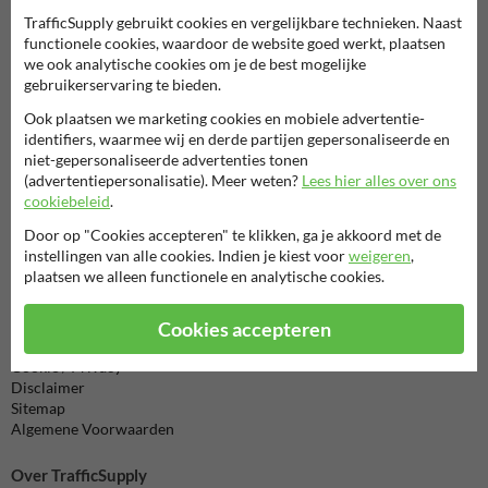
TrafficSupply gebruikt cookies en vergelijkbare technieken. Naast
Neem contact met ons op
functionele cookies, waardoor de website goed werkt, plaatsen
we ook analytische cookies om je de best mogelijke
Wij zijn op werkdagen (van 8.00 tot 17.00) te bereiken op 038-
gebruikerservaring te bieden.
7920070.
Vragen? Stuur een e-mail naar
info@trafficsupply.nl
of vul het
Ook plaatsen we marketing cookies en mobiele advertentie-
formulier in en we reageren zo spoedig mogelijk.
identifiers, waarmee wij en derde partijen gepersonaliseerde en
niet-gepersonaliseerde advertenties tonen
info@trafficsupply.nl
(advertentiepersonalisatie). Meer weten?
Lees hier alles over ons
cookiebeleid
.
Door op "Cookies accepteren" te klikken, ga je akkoord met de
Alle contactgegevens
instellingen van alle cookies. Indien je kiest voor
weigeren
,
plaatsen we alleen functionele en analytische cookies.
Informatie
Cookies accepteren
Product(en) retourneren
Cookie / Privacy
Disclaimer
Sitemap
Algemene Voorwaarden
Over TrafficSupply