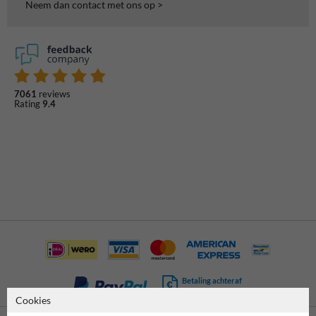
Neem dan contact met ons op >
7061
reviews
Rating
9.4
Betaling achteraf
is mogelijk
Cookies