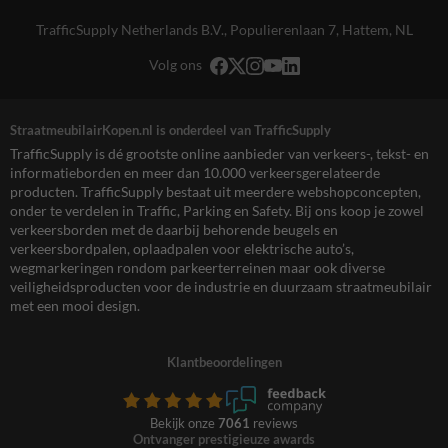
TrafficSupply Netherlands B.V.,
Populierenlaan 7
,
Hattem, NL
Volg ons
StraatmeubilairKopen.nl is onderdeel van TrafficSupply
TrafficSupply is dé grootste online aanbieder van verkeers-, tekst- en
informatieborden en meer dan 10.000 verkeersgerelateerde
producten. TrafficSupply bestaat uit meerdere webshopconcepten,
onder te verdelen in Traffic, Parking en Safety. Bij ons koop je zowel
verkeersborden met de daarbij behorende beugels en
verkeersbordpalen, oplaadpalen voor elektrische auto’s,
wegmarkeringen rondom parkeerterreinen maar ook diverse
veiligheidsproducten voor de industrie en duurzaam straatmeubilair
met een mooi design.
Klantbeoordelingen
Bekijk onze
7061
reviews
Ontvanger prestigieuze awards