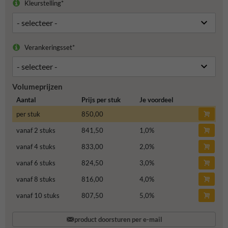
Kleurstelling*
Verankeringsset*
Volumeprijzen
Aantal
Prijs per stuk
Je voordeel
per stuk
850,00
vanaf 2 stuks
841,50
1,0
%
vanaf 4 stuks
833,00
2,0
%
vanaf 6 stuks
824,50
3,0
%
vanaf 8 stuks
816,00
4,0
%
vanaf 10 stuks
807,50
5,0
%
product doorsturen per e-mail