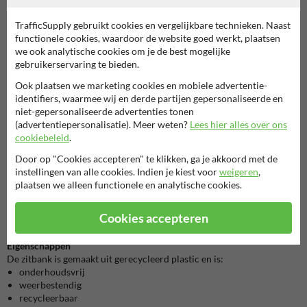
TrafficSupply gebruikt cookies en vergelijkbare technieken. Naast
functionele cookies, waardoor de website goed werkt, plaatsen
we ook analytische cookies om je de best mogelijke
Parkbanken
Kunststof picknicktafels
Bloem
gebruikerservaring te bieden.
Ook plaatsen we marketing cookies en mobiele advertentie-
Park- en straatmeubilair
identifiers, waarmee wij en derde partijen gepersonaliseerde en
niet-gepersonaliseerde advertenties tonen
(advertentiepersonalisatie). Meer weten?
Lees hier alles over ons
cookiebeleid
.
Door op "Cookies accepteren" te klikken, ga je akkoord met de
Materiaal
instellingen van alle cookies. Indien je kiest voor
weigeren
,
De planken en bankvoeten zijn massief, voor 100% vervaardigd uit
plaatsen we alleen functionele en analytische cookies.
gerecycleerde kunststof van hoge kwaliteit (PE en PP) en ze zijn in de
massa gekleurd. Het oppervlak is knoestvrij, egaal van kleur en
Cookies accepteren
vertoont een generfde, licht glanzende structuur.
Eigenschappen
De zitbank is gemaakt uit gerecycleerd plastic en is:
onderhoudsvrij
weerbestendig
recycleerbaar