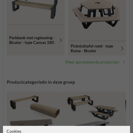
Parkbank met rugleuning -
Bicolor - type Canvas 180
Picknicktafel rond - type
Roma - Bicolor
Meer gerelateerde producten
Productcategorieën in deze groep
Cookies