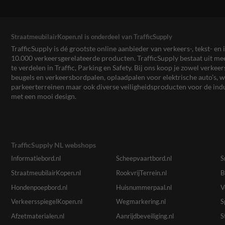
StraatmeubilairKopen.nl is onderdeel van TrafficSupply
TrafficSupply is dé grootste online aanbieder van verkeers-, tekst- 
10.000 verkeersgerelateerde producten. TrafficSupply bestaat uit 
te verdelen in Traffic, Parking en Safety. Bij ons koop je zowel verk
beugels en verkeersbordpalen, oplaadpalen voor elektrische auto’s
parkeerterreinen maar ook diverse veiligheidsproducten voor de ind
met een mooi design.
TrafficSupply NL webshops
Informatiebord.nl
Scheepvaartbord.nl
S
StraatmeubilairKopen.nl
RookvrijTerrein.nl
B
Hondenpoepbord.nl
Huisnummerpaal.nl
V
VerkeersspiegelKopen.nl
Wegmarkering.nl
S
Afzetmaterialen.nl
Aanrijdbeveiliging.nl
S