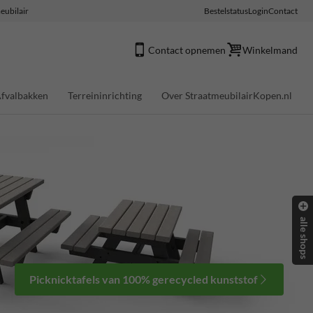
eubilair
Bestelstatus
Login
Contact
Contact opnemen
Winkelmand
fvalbakken
Terreininrichting
Over StraatmeubilairKopen.nl
alle shops
Picknicktafels van 100% gerecycled kunststof