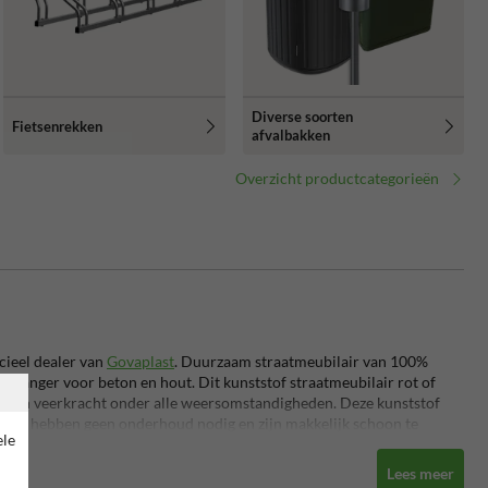
Diverse soorten
Fietsenrekken
afvalbakken
Overzicht productcategorieën
icieel dealer van
Govaplast
. Duurzaam straatmeubilair van 100%
vervanger voor beton en hout.
Dit kunststof straatmeubilair rot of
kte en veerkracht onder alle weersomstandigheden.
Deze kunststof
akken hebben geen onderhoud nodig en zijn makkelijk schoon te
ele
Lees meer
n complete terreininrichting ben je bij TrafficSupply.nl aan het