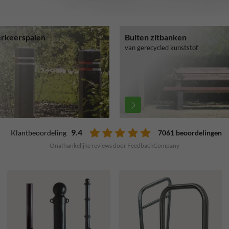
erkeerspalen
Buiten zitbanken
van gerecycled kunststof
9.4
7061 beoordelingen
Klantbeoordeling
Onafhankelijke reviews door FeedbackCompany