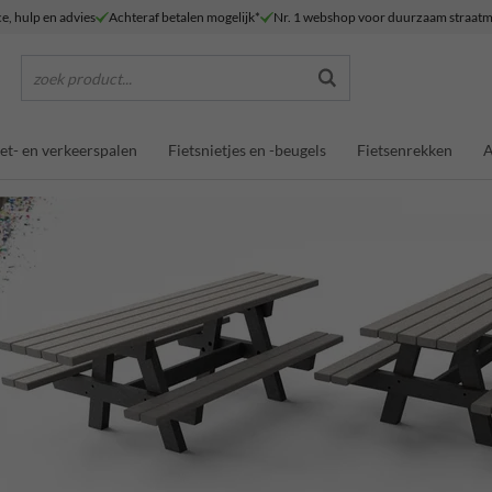
ce, hulp en advies
Achteraf betalen mogelijk*
Nr. 1 webshop voor duurzaam straatm
zoek product...
et- en verkeerspalen
Fietsnietjes en -beugels
Fietsenrekken
A