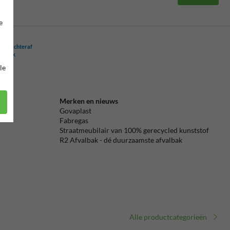
iële
scheepvaartborden
,
spoorwegborden
,
buurtpreventieborden
,
ls
,
veiligheidsborden
en nog veel meer!
e
ling achteraf
ogelijk
le
Merken en nieuws
Govaplast
Fabregas
Straatmeubilair van 100% gerecycled kunststof
R2 Afvalbak - dé duurzaamste afvalbak
Alle productcategorieën