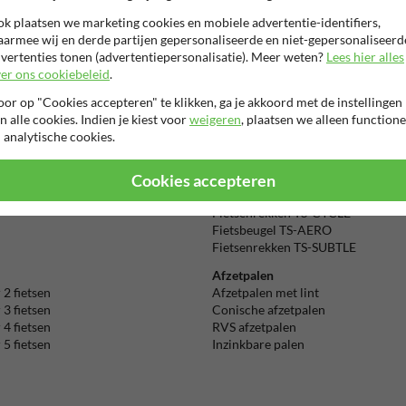
 assortiment aan
verkeerspalen
,
juiste adres. Denk hierbij aan
offic
k plaatsen we marketing cookies en mobiele advertentie-identifiers,
d worden uitgevoerd, maar ook in
huisnummerpalen
,
verkeersspiege
armee wij en derde partijen gepersonaliseerde en niet-gepersonaliseerd
sterdammertje
en
Hagenaartje
.
vertenties tonen (advertentiepersonalisatie). Meer weten?
Lees hier alles
er ons cookiebeleid
.
Beta
is m
or op "Cookies accepteren" te klikken, ga je akkoord met de instellingen
n alle cookies. Indien je kiest voor
weigeren
, plaatsen we alleen functione
 analytische cookies.
egorieën
meubilair
Fietsenrek types
Cookies accepteren
Fietsenrekken TS-CLASSIC
Fietsenrekken TS-CYCLE
Fietsbeugel TS-AERO
Fietsenrekken TS-SUBTLE
Afzetpalen
 2 fietsen
Afzetpalen met lint
 3 fietsen
Conische afzetpalen
 4 fietsen
RVS afzetpalen
 5 fietsen
Inzinkbare palen