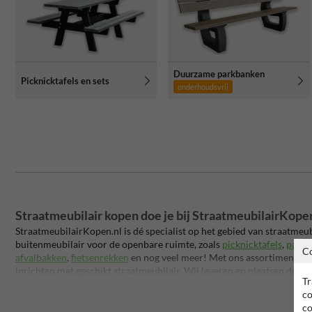
Duurzame parkbanken
Picknicktafels en sets
onderhoudsvrij
Straatmeubilair kopen doe je bij StraatmeubilairKopen
StraatmeubilairKopen.nl is dé specialist op het gebied van straatme
buitenmeubilair voor de openbare ruimte, zoals
picknicktafels
,
parkb
C
afvalbakken
,
fietsenrekken
en nog veel meer! Met ons assortiment kun
inrichten met geschikt straatmeubilair. Wij leveren en plaatsen door 
Tr
hebben het grootste aanbod en de meeste expertise. StraatmeubilairK
co
TrafficSupply.
co