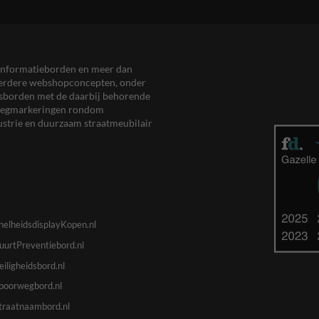
en informatieborden en meer dan
meerdere webshopconcepten, onder
eersborden met de daarbij behorende
, wegmarkeringen rondom
ustrie en duurzaam straatmeubilair
nelheidsdisplayKopen.nl
uurtPreventiebord.nl
eiligheidsbord.nl
poorwegbord.nl
traatnaambord.nl